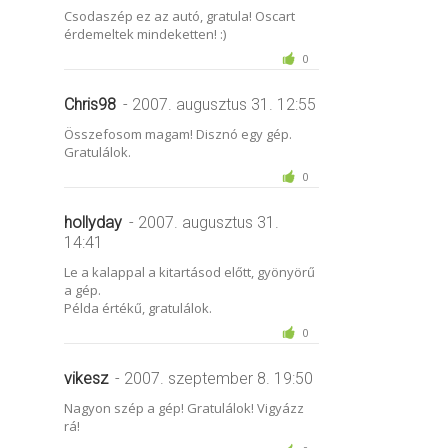
Csodaszép ez az autó, gratula! Oscart
érdemeltek mindeketten! :)
0
Chris98
- 2007. augusztus 31. 12:55
Összefosom magam! Disznó egy gép.
Gratulálok.
0
hollyday
- 2007. augusztus 31.
14:41
Le a kalappal a kitartásod előtt, gyönyörű
a gép.
Példa értékű, gratulálok.
0
vikesz
- 2007. szeptember 8. 19:50
Nagyon szép a gép! Gratulálok! Vigyázz
rá!