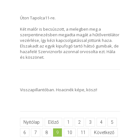
Úton Tapolca11-re.
Két malőr is becsúszott, a melegben meg a
szerpentinezésben megadta magát a hűtőventilátor
vezérlése, így kézi kapcsolgatással jöttünk haza.
Elszakadt az egyik kipufogó tartó hátsó gumibak, de
hazafelé Szerviznorbi azonnal orvosolta ezt. Hála
és köszönet.
Visszapillantóban. Hoacinék képe, köszi!
Nyitólap
Előző
1
2
3
4
5
6
7
8
9
10
11
Következő