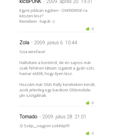
kicsiPUNK
- 2009. április 20. 19:31
Egyre jobban egyben - OVERDRIVE-ra
készen lesz?
Remélem - hajrá! :-)
0
Zola
- 2009. június 6. 10:44
Szia wireface!
Hallottam a bontóról, de én sajnos már
csak fehéren láttam. Izgatott a gyári szín,
hamar eldőlt, hogy ilyen lesz.
Hozzám már Olds Rally kerekeken került,
azok jelenleg egy barátom Oldsmobile-
ján szolgálnak.
0
Tornado
- 2009. július 28. 21:01
:D Szép,,,,nagyon szééép!!!!
0