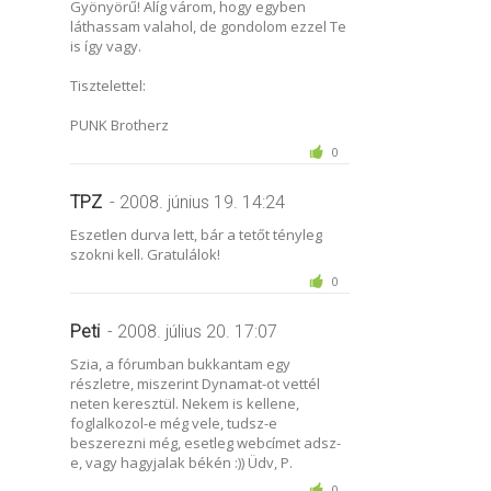
Gyönyörű! Alíg várom, hogy egyben
láthassam valahol, de gondolom ezzel Te
is így vagy.
Tisztelettel:
PUNK Brotherz
0
TPZ
- 2008. június 19. 14:24
Eszetlen durva lett, bár a tetőt tényleg
szokni kell. Gratulálok!
0
Peti
- 2008. július 20. 17:07
Szia, a fórumban bukkantam egy
részletre, miszerint Dynamat-ot vettél
neten keresztül. Nekem is kellene,
foglalkozol-e még vele, tudsz-e
beszerezni még, esetleg webcímet adsz-
e, vagy hagyjalak békén :)) Üdv, P.
0