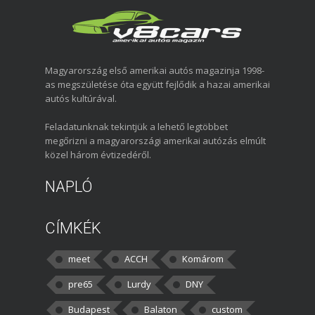
Magyarország első amerikai autós magazinja 1998-
as megszületése óta együtt fejlődik a hazai amerikai
autós kultúrával.
Feladatunknak tekintjük a lehető legtöbbet
megőrizni a magyarországi amerikai autózás elmúlt
közel három évtizedéről.
NAPLÓ
CÍMKÉK
meet
ACCH
Komárom
pre65
Lurdy
DNY
Budapest
Balaton
custom