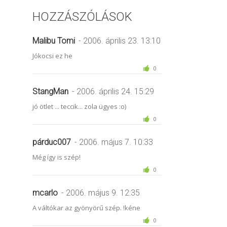
HOZZÁSZÓLÁSOK
Malibu Tomi
- 2006. április 23. 13:10
Jókocsi ez he
0
StangMan
- 2006. április 24. 15:29
jó ötlet ... teccik... zola ügyes :o)
0
párduc007
- 2006. május 7. 10:33
Még így is szép!
0
mcarlo
- 2006. május 9. 12:35
A váltókar az gyönyörű szép. !kéne
0