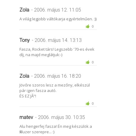
Zola
- 2006. május 12. 11:05
A világ legjobb váltókarja egyértelműen. :))
0
Tony
- 2006. május 14. 13:13
Fasza, Rocket társ! Legszebb '70-es évek
díj, na majd meglátjuk:-)
0
Zola
- 2006. május 16. 18:20
Jövőre szoros lesz a mezőny, elkészül
pár igen fasza autó.
ÉS EZ JÃ“!
0
matev
- 2006. május 30. 10:35
Alu hengerfej fasza! Én meg készülök a
fixluzer szerepre... :)