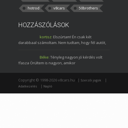
hotrod
v8cars
50brothers
HOZZÁSZÓLÁSOK
kortisz:
Elszúrtam! Én csak két
darabbaal számoltam. Nem tudtam, hogy fél autót,
Béke:
Tényleg nagyon jó kérdés volt
!fasza Örültem is nagyon, amikor
Copyright © 1998-2026 v8cars.hu
T
|
|
Szerzői jogok
|
Adatkezelés
Napló