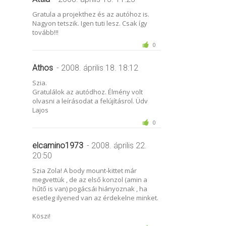
Gratula a projekthez és az autóhoz is.
Nagyon tetszik. Igen tuti lesz. Csak így
tovább!!!
0
Athos
- 2008. április 18. 18:12
Szia.
Gratulálok az autódhoz. Élmény volt
olvasni a leírásodat a felújításrol. Üdv
Lajos
0
elcamino1973
- 2008. április 22.
20:50
Szia Zola! A body mount-kittet már
megvettük , de az első konzol (amin a
hűtő is van) pogácsái hiányoznak , ha
esetleg ilyened van az érdekelne minket.
Köszi!