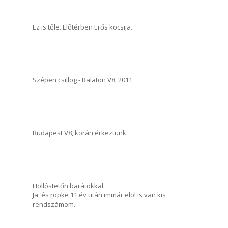
Ez is tőle. Előtérben Erős kocsija.
Szépen csillog - Balaton V8, 2011
Budapest V8, korán érkeztünk.
Hollóstetőn barátokkal.
Ja, és röpke 11 év után immár elöl is van kis
rendszámom.