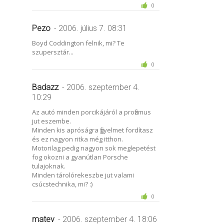
0
Pezo
- 2006. július 7. 08:31
Boyd Coddington felnik, mi? Te
szupersztár...
0
Badazz
- 2006. szeptember 4.
10:29
Az autó minden porcikájáról a profizmus
jut eszembe.
Minden kis apróságra figyelmet fordítasz
és ez nagyon ritka még itthon.
Motorilag pedig nagyon sok meglepetést
fog okozni a gyanútlan Porsche
tulajoknak.
Minden tárolórekeszbe jut valami
csúcstechnika, mi? :)
0
matev
- 2006. szeptember 4. 18:06