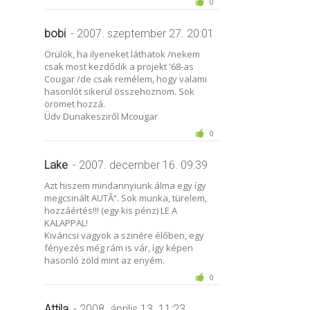
0
bobi
- 2007. szeptember 27. 20:01
Örülök, ha ilyeneket láthatok /nekem
csak most kezdődik a projekt '68-as
Cougar /de csak remélem, hogy valami
hasonlót sikerül összehoznom. Sok
örömet hozzá.
Üdv Dunakesziről Mcougar
0
Lake
- 2007. december 16. 09:39
Azt hiszem mindannyiunk álma egy így
megcsinált AUTÃ“. Sok munka, türelem,
hozzáértés!!! (egy kis pénz) LE A
KALAPPAL!
Kiváncsi vagyok a szinére élőben, egy
fényezés még rám is vár, így képen
hasonló zöld mint az enyém.
0
Attila
- 2008. április 13. 11:23