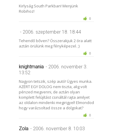
Kirlyság South Parkban! Menjünk
Robihoz!
0
- 2006. szeptember 18. 18:44
Tehendő bőven? Összerakjuk 2 óra alatt
aztán örülünk meg fényképezel. ;)
0
knightmania
- 2006. november 3.
13:52
Nagyon tetszik, szép autó! Ügyes munka.
AZÉRT EGY DOLOG nem tiszta, alig volt
pénzed megvenni, de aztán olyan
komplett felújítást csináltál rajta amilyet
az oldalon mindenki megirigyel! Elmondod
hogy varázsoltad össze a dolgokat?
0
Zola
- 2006. november 8. 10:03