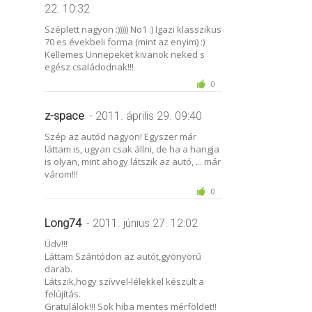
22. 10:32
Széplett nagyon :))))) No1 :) Igazi klasszikus
70 es évekbeli forma (mint az enyim) :)
Kellemes Unnepeket kivanok neked s
egész családodnak!!!
0
z-space
- 2011. április 29. 09:40
Szép az autód nagyon! Egyszer már
láttam is, ugyan csak állni, de ha a hangja
is olyan, mint ahogy látszik az autó, ... már
várom!!!
0
Long74
- 2011. június 27. 12:02
Üdv!!!
Láttam Szántódon az autót,gyönyörű
darab.
Látszik,hogy szívvel-lélekkel készült a
felújítás.
Gratulálok!!! Sok hiba mentes mérföldet!!