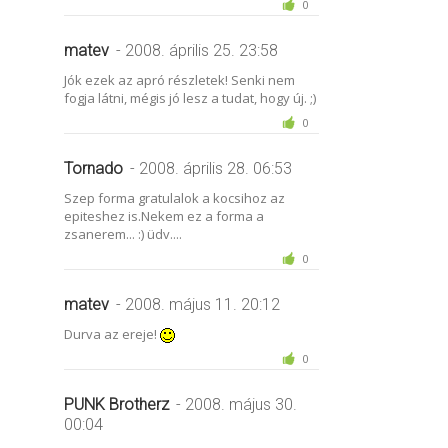
0
matev
- 2008. április 25. 23:58
Jók ezek az apró részletek! Senki nem
fogja látni, mégis jó lesz a tudat, hogy új. ;)
0
Tornado
- 2008. április 28. 06:53
Szep forma gratulalok a kocsihoz az
epiteshez is.Nekem ez a forma a
zsanerem... :) üdv....
0
matev
- 2008. május 11. 20:12
Durva az ereje!
0
PUNK Brotherz
- 2008. május 30.
00:04