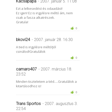
Kacsapapa
- 2007. január 5. 11:08
Ezt a lelkesedést és odaadást!
Ez igen! Ez is irigylésre méltó ám, nem
csak a fasza alkatrészek.
Gratula!
0
bkovi24
- 2007. január 28. 16:30
A tied is irigylésre méltó!Jól
csinálod!Gratulálok
0
camaro407
- 2007. március 18.
23:52
Minden tiszteletem a tiéd.....Gratulálok a
kitartásodhoz is!
0
Trans Sportos
- 2007. augusztus 3.
22:54