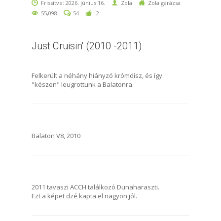
Frissítve: 2026. június 16.
Zola
Zola garázsa
55,098
54
2
Just Cruisin' (2010 -2011)
Felkerült a néhány hiányzó krómdísz, és így
"készen" leugrottunk a Balatonra.
Balaton V8, 2010
2011 tavaszi ACCH találkozó Dunaharaszti.
Ezt a képet dzé kapta el nagyon jól.