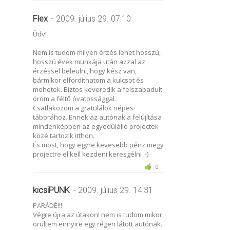
Flex
- 2009. július 29. 07:10
Üdv!
Nem is tudom milyen érzés lehet hosszú,
hosszú évek munkája után azzal az
érzéssel beleülni, hogy kész van,
bármikor elfordíthatom a kulcsot és
mehetek. Biztos keveredik a felszabadult
öröm a féltő óvatossággal.
Csatlakozom a gratulálok népes
táborához. Ennek az autónak a felújítása
mindenképpen az egyedülálló projectek
közé tartozik itthon.
És most, hogy egyre kevesebb pénz megy
projectre el kell kezdeni keresgélni :-)
0
kicsiPUNK
- 2009. július 29. 14:31
PARÁDÉ!!!
Végre újra az útakon! nem is tudom mikor
örültem ennyire egy régen látott autónak.