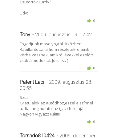
Csütörtök Lurdy?
Üdv:
0
Tony
- 2009. augusztus 19. 17:42
Fogadjunk mosolyogtál útközben!
Rápillantottál a finom részletekre amik
körbe vesznek, amikről évekkel ezelőtt
csak álmodoztál. Jó is ez:-)
0
Patent Laci
- 2009. augusztus 28.
00:55
Szia!
Gratulálok az autódhoz,ezzel a színnel
tudta megmutatni az igazi formáját!!!
Nagyon vigyázz Rá!!!!!
0
Tornado810424
- 2009. december