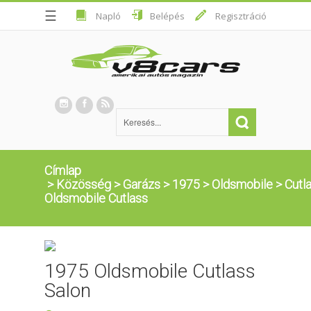
☰
Napló
Belépés
Regisztráció
Címlap
>
Közösség
>
Garázs
>
1975
>
Oldsmobile
>
Cutl
Oldsmobile Cutlass
1975 Oldsmobile Cutlass
Salon