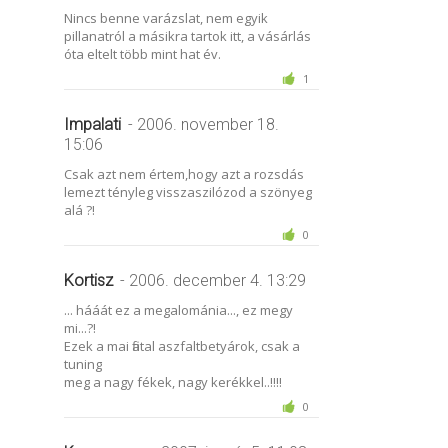
Nincs benne varázslat, nem egyik
pillanatról a másikra tartok itt, a vásárlás
óta eltelt több mint hat év.
1
Impalati
- 2006. november 18.
15:06
Csak azt nem értem,hogy azt a rozsdás
lemezt tényleg visszaszilózod a szönyeg
alá ?!
0
Kortisz
- 2006. december 4. 13:29
... hááát ez a megalománia..., ez megy
mi...?!
Ezek a mai fiatal aszfaltbetyárok, csak a
tuning
meg a nagy fékek, nagy kerékkel..!!!!
0