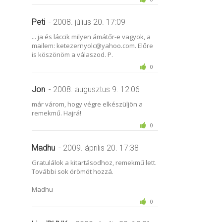
Peti
- 2008. július 20. 17:09
... ja és láccik milyen ámátőr-e vagyok, a
mailem: ketezernyolc@yahoo.com. Előre
is köszönöm a válaszod. P.
0
Jon
- 2008. augusztus 9. 12:06
már várom, hogy végre elkészüljön a
remekmű. Hajrá!
0
Madhu
- 2009. április 20. 17:38
Gratulálok a kitartásodhoz, remekmű lett.
További sok örömöt hozzá.
Madhu
0