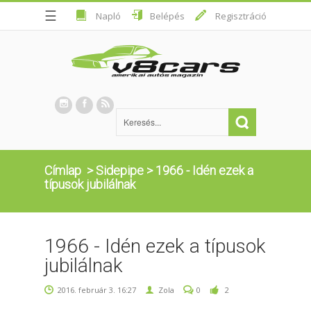
☰
Napló
Belépés
Regisztráció
Címlap
>
Sidepipe
>
1966 - Idén ezek a
típusok jubilálnak
1966 - Idén ezek a típusok
jubilálnak
2016. február 3. 16:27
Zola
0
2