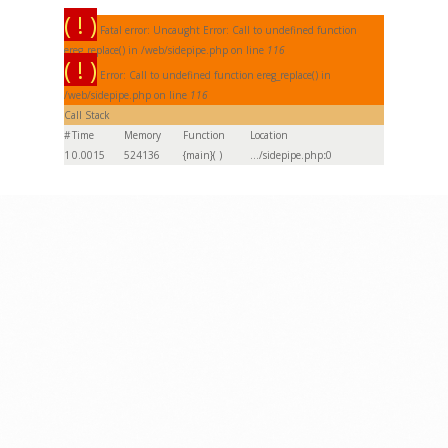
( ! )
Fatal error: Uncaught Error: Call to undefined function
ereg_replace() in /web/sidepipe.php on line
116
( ! )
Error: Call to undefined function ereg_replace() in
/web/sidepipe.php on line
116
Call Stack
#
Time
Memory
Function
Location
1
0.0015
524136
{main}( )
.../sidepipe.php
:
0