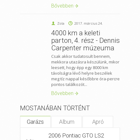
Bővebben
Zola
2017. március 24.
4000 km a keleti
parton, 4. rész - Dennis
Carpenter múzeuma
Csak akkor tudatosult bennem,
mekkora utazásra készülünk, mikor
leesett, hogy épp egy 8000 km
távolságra lévő helyre beszélek
meg tíz nappal későbbre óra-percre
pontos találkozót...
Bővebben
MOSTANÁBAN TÖRTÉNT
Garázs
Album
Apró
2006 Pontiac GTO LS2