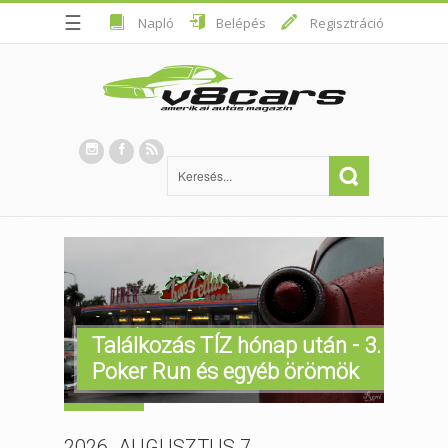
☰
Napló
Belépés
Regisztráció
Találkozás TÍZ hónap után - 3.
Poker Run és egyéb örömök
Poker Run bemelegítés
2026. AUGUSZTUS 7.