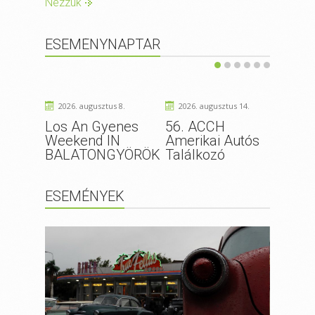
Nézzük
ESEMÉNYNAPTÁR
2026. augusztus 8.
2026. augusztus 14.
2026
Los An Gyenes
56. ACCH
4. V
Weekend IN
Amerikai Autós
Amer
BALATONGYÖRÖK
Találkozó
autó
ESEMÉNYEK