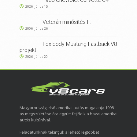
2026. július 15.
Veterán minősítés II.
2006. július 26.
Fox body Mustang Fastback V8
projekt
2026. július 20.
Magyarország első amerikai autós magazinja 1998-
as megszületése óta együtt fejlődik a hazai amerikai
autós kultúrával.
Feladatunknak tekintjük a lehető legtöbbet