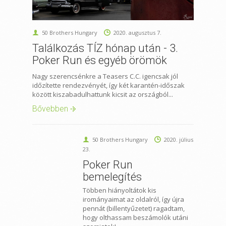
50 Brothers Hungary
2020. augusztus 7.
Találkozás TÍZ hónap után - 3.
Poker Run és egyéb örömök
Nagy szerencsénkre a Teasers C.C. igencsak jól
időzítette rendezvényét, így két karantén-időszak
között kiszabadulhattunk kicsit az országból...
Bővebben
50 Brothers Hungary
2020. július
23.
Poker Run
bemelegítés
Többen hiányoltátok kis
irományaimat az oldalról, így újra
pennát (billentyűzetet) ragadtam,
hogy olthassam beszámolók utáni