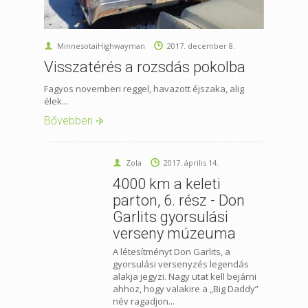
MinnesotaiHighwayman
2017. december 8.
Visszatérés a rozsdás pokolba
Fagyos novemberi reggel, havazott éjszaka, alig
élek...
Bővebben
Zola
2017. április 14.
4000 km a keleti
parton, 6. rész - Don
Garlits gyorsulási
verseny múzeuma
A létesítményt Don Garlits, a
gyorsulási versenyzés legendás
alakja jegyzi. Nagy utat kell bejárni
ahhoz, hogy valakire a „Big Daddy”
név ragadjon...