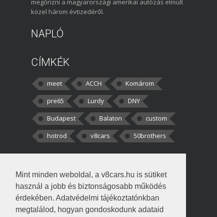
megőrizni a magyarországi amerikai autózás elmúlt
közel három évtizedéről.
NAPLÓ
CÍMKÉK
meet
ACCH
Komárom
pre65
Lurdy
DNY
Budapest
Balaton
custom
hotrod
v8cars
50brothers
HOZZÁSZÓLÁSOK
Mint minden weboldal, a v8cars.hu is sütiket
kortisz:
Elszúrtam! Én csak két
használ a jobb és biztonságosabb működés
darabbaal számoltam. Nem tudtam, hogy fél autót,
érdekében. Adatvédelmi tájékoztatónkban
megtalálod, hogyan gondoskodunk adataid