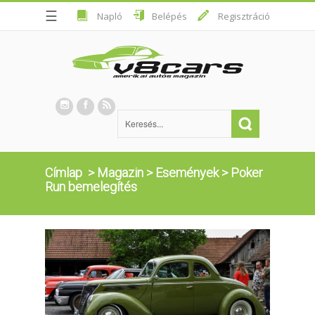
☰
Napló
Belépés
Regisztráció
Címlap
>
Magazin
>
Események
>
Poker
Run bemelegítés