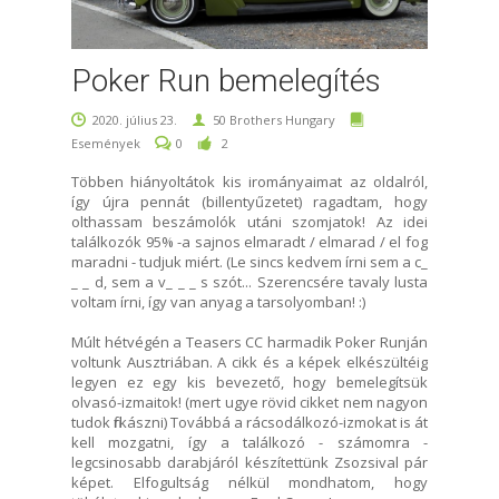
Poker Run bemelegítés
2020. július 23.
50 Brothers Hungary
Események
0
2
Többen hiányoltátok kis irományaimat az oldalról,
így újra pennát (billentyűzetet) ragadtam, hogy
olthassam beszámolók utáni szomjatok! Az idei
találkozók 95% -a sajnos elmaradt / elmarad / el fog
maradni - tudjuk miért. (Le sincs kedvem írni sem a c_
_ _ d, sem a v_ _ _ s szót... Szerencsére tavaly lusta
voltam írni, így van anyag a tarsolyomban! :)
Múlt hétvégén a Teasers CC harmadik Poker Runján
voltunk Ausztriában. A cikk és a képek elkészültéig
legyen ez egy kis bevezető, hogy bemelegítsük
olvasó-izmaitok! (mert ugye rövid cikket nem nagyon
tudok firkászni) Továbbá a rácsodálkozó-izmokat is át
kell mozgatni, így a találkozó - számomra -
legcsinosabb darabjáról készítettünk Zsozsival pár
képet. Elfogultság nélkül mondhatom, hogy