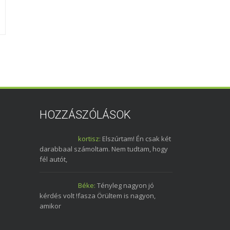
Ford Cruising 2010-04-
Elhagyatva
17 Tök
2010. május 13.
2010. április 18.
0
HOZZÁSZÓLÁSOK
kortisz:
Elszúrtam! Én csak két
darabbaal számoltam. Nem tudtam, hogy
fél autót,
Béke:
Tényleg nagyon jó
kérdés volt !fasza Örültem is nagyon,
amikor