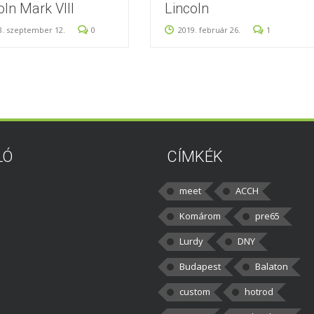
oln Mark VIII
Lincoln
8. szeptember 12.
0
2019. február 26.
1
LÓ
CÍMKÉK
meet
ACCH
Komárom
pre65
Lurdy
DNY
Budapest
Balaton
custom
hotrod