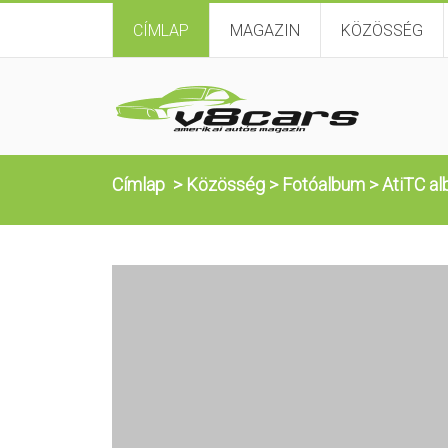
CÍMLAP
MAGAZIN
KÖZÖSSÉG
Címlap
>
Közösség
>
Fotóalbum
>
AtiTC al