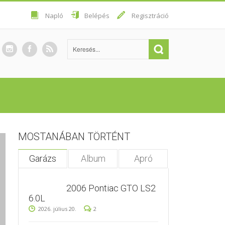
Napló
Belépés
Regisztráció
MOSTANÁBAN TÖRTÉNT
Garázs
Album
Apró
2006 Pontiac GTO LS2
6.0L
2026. július 20.
2