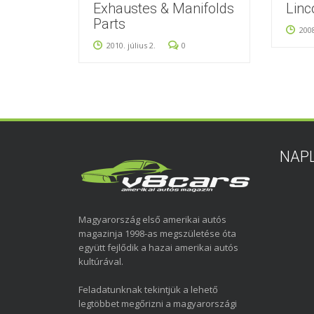
Exhaustes & Manifolds
Linc
Parts
200
2010. július 2.
0
NAP
Magyarország első amerikai autós
magazinja 1998-as megszületése óta
együtt fejlődik a hazai amerikai autós
kultúrával.
Feladatunknak tekintjük a lehető
legtöbbet megőrizni a magyarországi