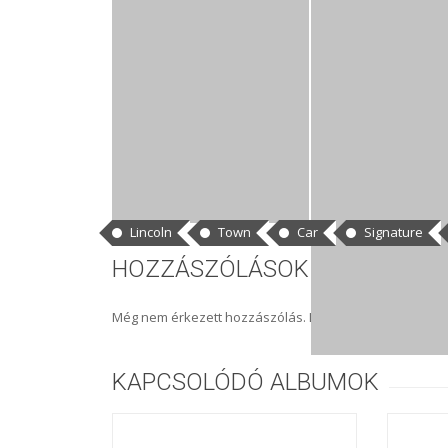
CÍMKÉK
Lincoln
Town
Car
Signature
HOZZÁSZÓLÁSOK
Még nem érkezett hozzászólás. Legyél az első kommen
KAPCSOLÓDÓ ALBUMOK