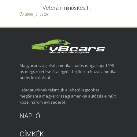
Veterán minősítés II.
2006. július 26.
Magyarország első amerikai autós magazinja 1998-
as megszületése óta együtt fejlődik a hazai amerikai
autós kultúrával.
Feladatunknak tekintjük a lehető legtöbbet
megőrizni a magyarországi amerikai autózás elmúlt
közel három évtizedéről.
NAPLÓ
CÍMKÉK