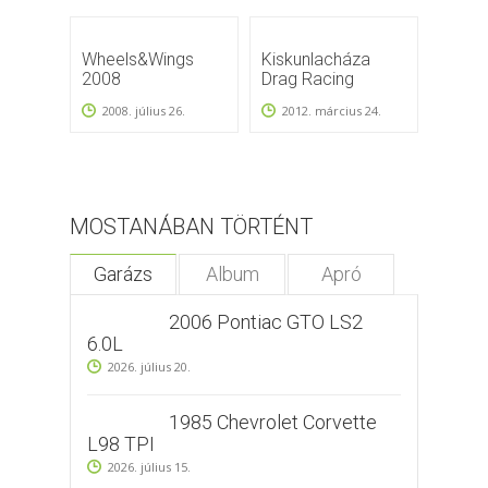
Wheels&Wings
Kiskunlacháza
USA c
2008
Drag Racing
2012
2008. július 26.
2012. március 24.
MOSTANÁBAN TÖRTÉNT
Garázs
Album
Apró
2006 Pontiac GTO LS2
6.0L
2026. július 20.
1985 Chevrolet Corvette
L98 TPI
2026. július 15.