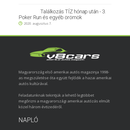
Találkozás TÍZ hónap után - 3.
Poker Run és egyéb örömök
2020. augusztus 7.
Magyarország első amerikai autós magazinja 1998-
as megszületése óta együtt fejlődik a hazai amerikai
autós kultúrával.
Feladatunknak tekintjük a lehető legtöbbet
megőrizni a magyarországi amerikai autózás elmúlt
közel három évtizedéről.
NAPLÓ