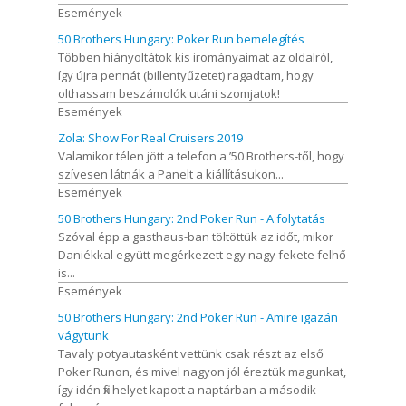
Események
50 Brothers Hungary: Poker Run bemelegítés
Többen hiányoltátok kis irományaimat az oldalról,
így újra pennát (billentyűzetet) ragadtam, hogy
olthassam beszámolók utáni szomjatok!
Események
Zola: Show For Real Cruisers 2019
Valamikor télen jött a telefon a ’50 Brothers-től, hogy
szívesen látnák a Panelt a kiállításukon...
Események
50 Brothers Hungary: 2nd Poker Run - A folytatás
Szóval épp a gasthaus-ban töltöttük az időt, mikor
Daniékkal együtt megérkezett egy nagy fekete felhő
is...
Események
50 Brothers Hungary: 2nd Poker Run - Amire igazán
vágytunk
Tavaly potyautasként vettünk csak részt az első
Poker Runon, és mivel nagyon jól éreztük magunkat,
így idén fix helyet kapott a naptárban a második