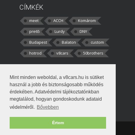
CÍMKÉK
meet
ACCH
Komárom
pre65
Lurdy
DNY
Budapest
Balaton
custom
hotrod
v8cars
50brothers
HOZZÁSZÓLÁSOK
Mint minden weboldal, a v8cars.hu is sütiket
kortisz:
Elszúrtam! Én csak két
használ a jobb és biztonságosabb működés
darabbaal számoltam. Nem tudtam, hogy fél autót,
érdekében. Adatvédelmi tájékoztatónkban
megtalálod, hogyan gondoskodunk adataid
Béke:
Tényleg nagyon jó kérdés volt
védelméről.
Bővebben
!fasza Örültem is nagyon, amikor
Értem
Copyright © 1998-2026 v8cars.hu
T
|
|
Szerzői jogok