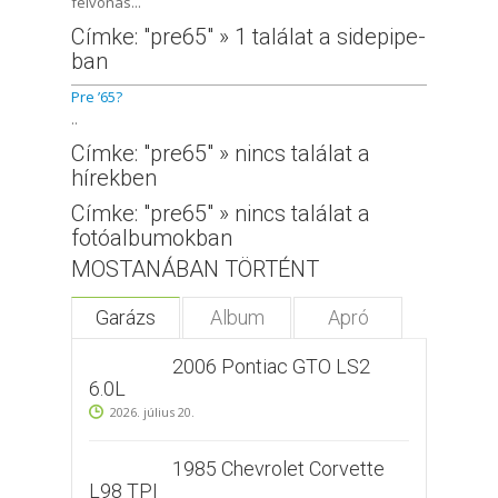
felvonás...
Címke: "pre65" » 1 találat a sidepipe-
ban
Pre ’65?
..
Címke: "pre65" » nincs találat a
hírekben
Címke: "pre65" » nincs találat a
fotóalbumokban
MOSTANÁBAN TÖRTÉNT
Garázs
Album
Apró
2006 Pontiac GTO LS2
6.0L
2026. július 20.
1985 Chevrolet Corvette
L98 TPI