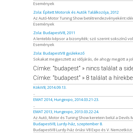
Események
Zola: Épített Motorok és Autók Találkozója, 2012
Az Autó-Motor Tuning Show betétrendezvényeként idén 
Események
Zola: BudapestV8, 2011
A lentebbi képsor a bizonyíték; szó szerint sokszínű vol
Események
Zola: BudapestV8 gyülekező
Sokakat megijesztett az időjárás, de ahogy megjött a j
Címke: "budapest" » nincs találat a si
Címke: "budapest" » 8 találat a hírekb
KökiV8, 2014.09.13.
..
EMAT 2014, Hungexpo, 2014.03.21-23.
..
EMAT 2013, Hungexpo, 2013.03.22-24.
Az Autó, Motor és Tuning Show keretein belül a Devils 
BudapestV8, Lurdy-ház, szeptember 8.
BudapestV8 Lurdy-ház óriási V8 Expo és V. Nemzetközi 