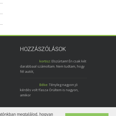
HOZZÁSZÓLÁSOK
kortisz:
Elszúrtam! Én csak két
darabbaal számoltam. Nem tudtam, hogy
fél autót,
Béke:
Tényleg nagyon jó
kérdés volt !fasza Örültem is nagyon,
amikor
tatónkban megtalálod, hogyan