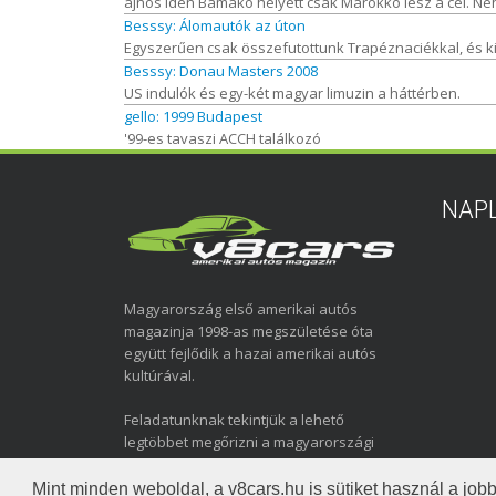
ajnos idén Bamako helyett csak Marokko lesz a cél. Néhán
Besssy: Álomautók az úton
Egyszerűen csak összefutottunk Trapéznaciékkal, és kic
Besssy: Donau Masters 2008
US indulók és egy-két magyar limuzin a háttérben.
gello: 1999 Budapest
'99-es tavaszi ACCH találkozó
NAP
Magyarország első amerikai autós
magazinja 1998-as megszületése óta
együtt fejlődik a hazai amerikai autós
kultúrával.
Feladatunknak tekintjük a lehető
legtöbbet megőrizni a magyarországi
amerikai autózás elmúlt közel három
évtizedéről.
Mint minden weboldal, a v8cars.hu is sütiket használ a j