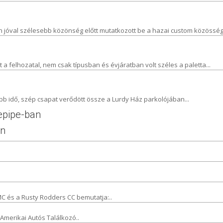
jóval szélesebb közönség előtt mutatkozott be a hazai custom közösség.
t a felhozatal, nem csak típusban és évjáratban volt széles a paletta...
obb idő, szép csapat verődött össze a Lurdy Ház parkolójában...
depipe-ban
en
MC és a Rusty Rodders CC bemutatja:..
Amerikai Autós Találkozó..