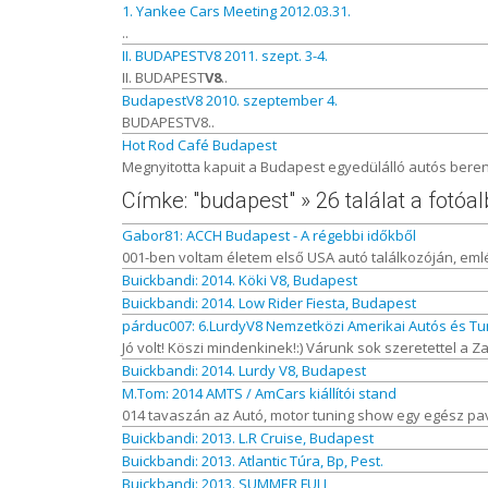
1. Yankee Cars Meeting 2012.03.31.
..
II. BUDAPESTV8 2011. szept. 3-4.
II. BUDAPEST
V8
..
BudapestV8 2010. szeptember 4.
BUDAPESTV8..
Hot Rod Café Budapest
Megnyitotta kapuit a Budapest egyedülálló autós beren
Címke: "budapest" » 26 találat a fotó
Gabor81: ACCH Budapest - A régebbi időkből
001-ben voltam életem első USA autó találkozóján, emlé
Buickbandi: 2014. Köki V8, Budapest
Buickbandi: 2014. Low Rider Fiesta, Budapest
párduc007: 6.LurdyV8 Nemzetközi Amerikai Autós és Tu
Jó volt! Köszi mindenkinek!:) Várunk sok szeretettel a Z
Buickbandi: 2014. Lurdy V8, Budapest
M.Tom: 2014 AMTS / AmCars kiállítói stand
014 tavaszán az Autó, motor tuning show egy egész pavi
Buickbandi: 2013. L.R Cruise, Budapest
Buickbandi: 2013. Atlantic Túra, Bp, Pest.
Buickbandi: 2013. SUMMER FULL