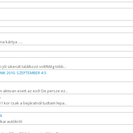
a kártya .....
ól sikerült találkozó volt!Még több...
IK 2010. SZEPTEMBER 4-5
n aktivan esett az eső! De persze ez...
.
1 kor csak a bejáratnál tudtam lepa...
ók
kai autókról.