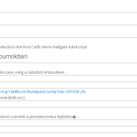
dezésű Hot Rod Café névre hallgató kávézója!..
albumokban
kszem, még a rádióból értesültem ...
ning Találkozó Budapest Lurdy-ház 2014.05.24.
amárdiV8-on!.)
lont szentelt a járműtechnika fejlődés�...