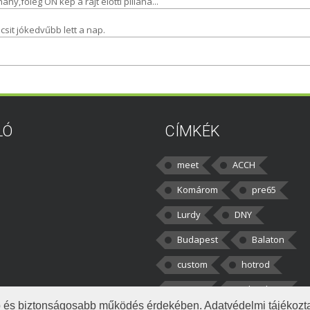
y,főleg ON kép a rajt előtti pillana...
sit jókedvűbb lett a nap.
LÓ
CÍMKÉK
meet
ACCH
Komárom
pre65
Lurdy
DNY
Budapest
Balaton
custom
hotrod
v8cars
50brothers
obb és biztonságosabb működés érdekében. Adatvédelmi tájékoz