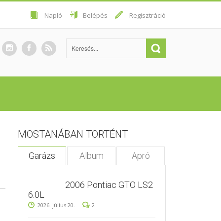
Napló
Belépés
Regisztráció
MOSTANÁBAN TÖRTÉNT
Garázs
Album
Apró
2006 Pontiac GTO LS2
6.0L
2026. július 20.
2