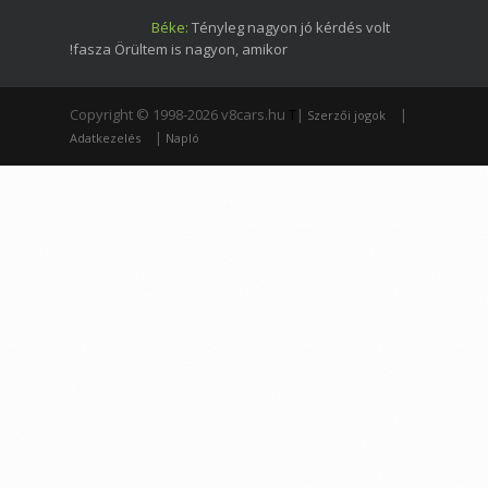
Béke:
Tényleg nagyon jó kérdés volt
!fasza Örültem is nagyon, amikor
Copyright © 1998-2026 v8cars.hu
T
|
|
Szerzői jogok
|
Adatkezelés
Napló