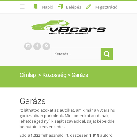
☰
Napló
Belépés
Regisztráció
Címlap
>
Közösség
>
Garázs
Garázs
Itt láthatod azokat az autókat, amik már a v8cars.hu
garázsaiban parkolnak. Mint amerikai autósnak,
lehetőséged nyílik saját szavaiddal, saját képeiddel
bemutatni kedvencedet.
Eddig
1,323
felhasználó írt, összesen
1,918
autóról.