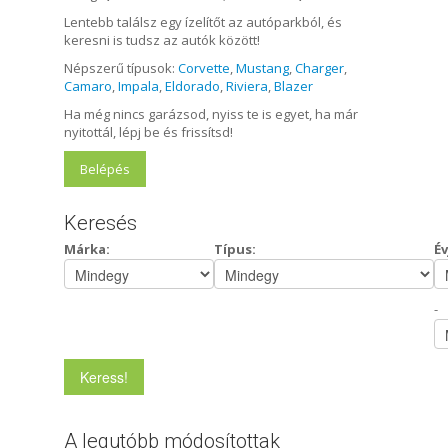
Lentebb találsz egy ízelítőt az autóparkból, és
keresni is tudsz az autók között!
Népszerű típusok:
Corvette
,
Mustang
,
Charger
,
Camaro
,
Impala
,
Eldorado
,
Riviera
,
Blazer
Ha még nincs garázsod, nyiss te is egyet, ha már
nyitottál, lépj be és frissítsd!
Belépés
Keresés
Márka:
Típus:
Év
-
A legutóbb módosítottak