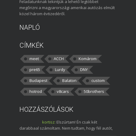
Feladatunknak tekintjük a lehető legtöbbet
megőrizni a magyarországi amerikai autózás elmúlt
közel három évtizedéről.
NAPLÓ
CÍMKÉK
meet
ACCH
Komárom
pre65
Lurdy
DNY
Budapest
Balaton
custom
hotrod
v8cars
50brothers
HOZZÁSZÓLÁSOK
kortisz:
Elszúrtam! Én csak két
darabbaal számoltam. Nem tudtam, hogy fél autót,