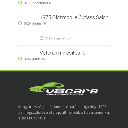
2017. december 8.
1975 Oldsmobile Cutlass Salon
2026. június 16.
2026. augusztus 7.
Veterán minősítés II.
2006. július 26.
Magyarország első amerikai autós magazinja 1998-
as megszületése óta együtt fejlődik a hazai amerikai
autós kultúrával.