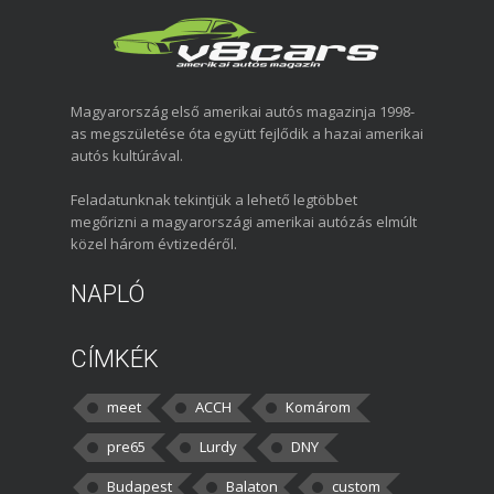
Magyarország első amerikai autós magazinja 1998-
as megszületése óta együtt fejlődik a hazai amerikai
autós kultúrával.
Feladatunknak tekintjük a lehető legtöbbet
megőrizni a magyarországi amerikai autózás elmúlt
közel három évtizedéről.
NAPLÓ
CÍMKÉK
meet
ACCH
Komárom
pre65
Lurdy
DNY
Budapest
Balaton
custom