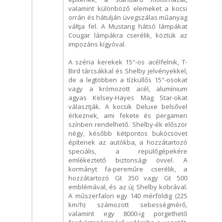
valamint különböző elemeket a kocsi
orrán és hátulján üvegszálas műanyag
váltja fel. A Mustang hátsó lámpákat
Cougar lámpákra cserélik, köztük az
impozáns kígyóval.
A széria kerekek 15"-os acélfelnik, T-
Bird tárcsákkal és Shelby jelvényekkel,
de a legtöbben a tízküllős 15"-osokat
vagy a krómozott acél, alumínium
agyas Kelsey-Hayes Mag Star-okat
választják. A kocsik Deluxe belsővel
érkeznek, ami fekete és pergamen
színben rendelhető. Shelby-ék először
négy, később kétpontos bukócsövet
építenek az autókba, a hozzátartozó
speciális, a repülőgépekére
emlékeztető biztonsági övvel. A
kormányt fa-pereműre cserélik, a
hozzátartozó Gt 350 vagy Gt 500
emblémával, és az új Shelby kobrával.
A műszerfalon egy 140 mérföldig (225
km/h) számozott sebességmérő,
valamint egy 8000-ig pörgethető