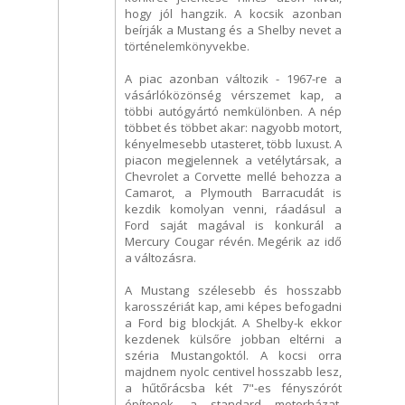
hogy jól hangzik. A kocsik azonban
beírják a Mustang és a Shelby nevet a
történelemkönyvekbe.
A piac azonban változik - 1967-re a
vásárlóközönség vérszemet kap, a
többi autógyártó nemkülönben. A nép
többet és többet akar: nagyobb motort,
kényelmesebb utasteret, több luxust. A
piacon megjelennek a vetélytársak, a
Chevrolet a Corvette mellé behozza a
Camarot, a Plymouth Barracudát is
kezdik komolyan venni, ráadásul a
Ford saját magával is konkurál a
Mercury Cougar révén. Megérik az idő
a változásra.
A Mustang szélesebb és hosszabb
karosszériát kap, ami képes befogadni
a Ford big blockját. A Shelby-k ekkor
kezdenek külsőre jobban eltérni a
széria Mustangoktól. A kocsi orra
majdnem nyolc centivel hosszabb lesz,
a hűtőrácsba két 7"-es fényszórót
építenek, a standard motorházat,