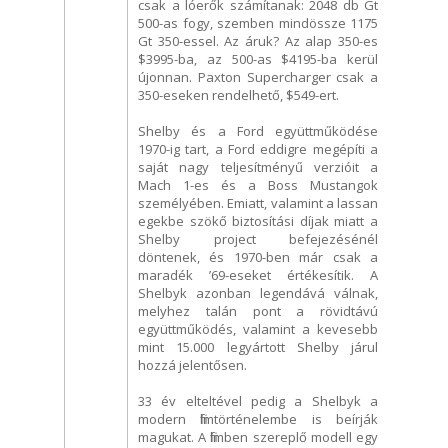
csak a lóerők számítanak: 2048 db Gt
500-as fogy, szemben mindössze 1175
Gt 350-essel. Az áruk? Az alap 350-es
$3995-ba, az 500-as $4195-ba kerül
újonnan. Paxton Supercharger csak a
350-eseken rendelhető, $549-ert.
Shelby és a Ford együttműködése
1970-ig tart, a Ford eddigre megépíti a
saját nagy teljesítményű verzióit a
Mach 1-es és a Boss Mustangok
személyében. Emiatt, valamint a lassan
egekbe szökő biztosítási díjak miatt a
Shelby project befejezésénél
döntenek, és 1970-ben már csak a
maradék ’69-eseket értékesítik. A
Shelbyk azonban legendává válnak,
melyhez talán pont a rövidtávú
együttműködés, valamint a kevesebb
mint 15.000 legyártott Shelby járul
hozzá jelentősen.
33 év elteltével pedig a Shelbyk a
modern filmtörténelembe is beírják
magukat. A filmben szereplő modell egy