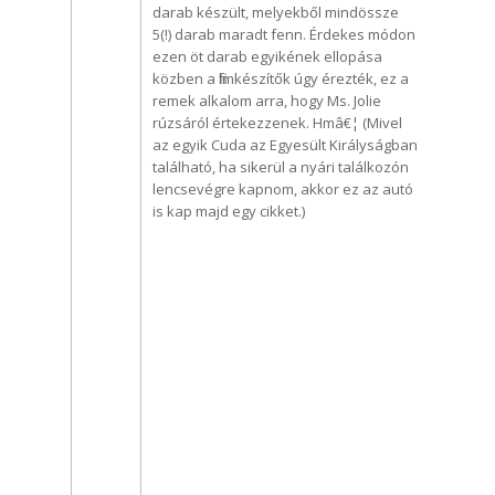
darab készült, melyekből mindössze
5(!) darab maradt fenn. Érdekes módon
ezen öt darab egyikének ellopása
közben a filmkészítők úgy érezték, ez a
remek alkalom arra, hogy Ms. Jolie
rúzsáról értekezzenek. Hmâ€¦ (Mivel
az egyik Cuda az Egyesült Királyságban
található, ha sikerül a nyári találkozón
lencsevégre kapnom, akkor ez az autó
is kap majd egy cikket.)