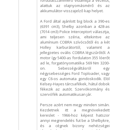
fordulatszámmérő vidámítja a vezetőt,
alattuk az olajnyomásmérő és az
akkumulátor-visszajelző kap helyet.
A Ford által ajánlott big block a 390-es
(6391 cm3), Shelby azonban a 428-as
(7014 cm3) Police Interceptort választja,
ami teljesen széria, eltekintve az
alumínium COBRA szívócsőtől és a két
Holley karburátortól, valamint a
jellegzetes ovális COBRA légszűrőtől. A
motor így 5400-as fordulaton 355 lóerőt
ad le, forgatónyomatéka 569 Nm 3200-
on. Sebességváltásról egy
négysebességes Ford Toploader, vagy
egy C6-os automata gondoskodik. Elöl
Kelsey-Hayes tárcsafékek, hátul dobok
fékezik az autót. Szervókormány és
szervófék automatikusan jár.
Persze azért nem megy minden simán.
Kezdetnek itt a megnövekedett
kereslet - 1966-hoz képest hatszor
annyi megrendelés fut be a Shelbykre,
és a cégnek bizony nehézségei