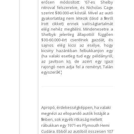
erősen módosított ’67-es Shelby
nitroval felszerelve, és Nicholas Cage
szerint $80.000-et kóstál. Mivel az autó
gyakorlatilag nem létezik (lásd a filmről
írott cikket) ennek valóságtartalmát
elég nehéz megítélni. Mindenesetre a
Shelbyk jelenleg állapottól függően
$30-60.000-ért cserélnek gazdát, és
sajnos elég kicsi az esélye, hogy
kicsiny hazánkban felbukkanjon egy
(ha valaki esetleg tud egy példányról,
az javítson ki), de azért egy igazi
rajongó nem adja fel a reményt. Talán
egyszerâ€¦
Apropó, érdekességképpen, ha valaki
megnézi az ellopandó autók listáját a
filmben, sok egyéb ritkaság mellett
rábukkan egy 1971-es Plymouth Hemi
Cudára. Ebből az autóból összesen 107