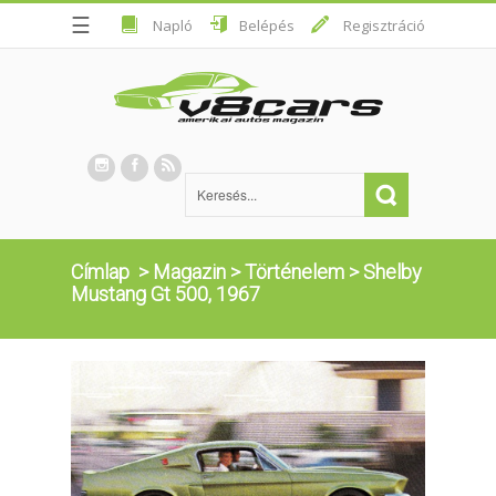
☰
Napló
Belépés
Regisztráció
Címlap
>
Magazin
>
Történelem
>
Shelby
Mustang Gt 500, 1967