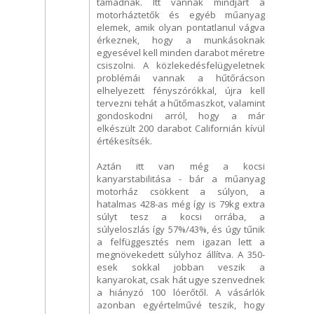
támadnak. Itt vannak mindjárt a
motorháztetők és egyéb műanyag
elemek, amik olyan pontatlanul vágva
érkeznek, hogy a munkásoknak
egyesével kell minden darabot méretre
csiszolni. A közlekedésfelügyeletnek
problémái vannak a hűtőrácson
elhelyezett fényszórókkal, újra kell
tervezni tehát a hűtőmaszkot, valamint
gondoskodni arról, hogy a már
elkészült 200 darabot Californián kívül
értékesítsék.
Aztán itt van még a kocsi
kanyarstabilitása - bár a műanyag
motorház csökkent a súlyon, a
hatalmas 428-as még így is 79kg extra
súlyt tesz a kocsi orrába, a
súlyeloszlás így 57%/43%, és úgy tűnik
a felfüggesztés nem igazan lett a
megnövekedett súlyhoz állítva. A 350-
esek sokkal jobban veszik a
kanyarokat, csak hát ugye szenvednek
a hiányzó 100 lóerőtől. A vásárlók
azonban egyértelművé teszik, hogy