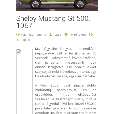
Shelby Mustang Gt 500,
1967
valamikor régen :)
’cuda
Történelem
27
0
Mivel úgy tűnik, hogy az autó rendkívül
népszerűvé vált a film (Gone in 60
Seconds - Tolvajtempó) következtében,
úgy gondoltam megérdemli, hogy
onnan kiragadva egy önálló cikket
szenteljek neki. Következzen tehát egy
kis időutazás, vissza, egészen 1965-be.
A Ford éppen csak piacra dobta
vadonatúj sportkocsiját, és az
érdeklődés minden elképzelést
felülmúló. A Mustangot viszik, mint a
cukrot. Egyedül 1965-ben közel 560.000
póni talál gazdára. A Ford vezetése
azonban úgy érzi, a Mustang talán nem