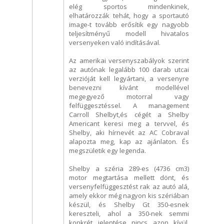
elég sportos mindenkinek,
elhatározzák tehát, hogy a sportautó
image-t tovább erősítik egy nagyobb
teljesítményű modell hivatalos
versenyeken való indításával.
Az amerikai versenyszabályok szerint
az autónak legalább 100 darab utcai
verzióját kell legyártani, a versenyre
benevezni kívánt modellével
megegyező motorral vagy
felfüggesztéssel. A management
Carroll Shelbyt,és cégét a Shelby
Americant keresi meg a tervvel, és
Shelby, aki hírnevét az AC Cobraval
alapozta meg, kap az ajánlaton. És
megszületik egy legenda.
Shelby a széria 289-es (4736 cm3)
motor megtartása mellett dönt, és
versenyfelfüggesztést rak az autó alá,
amely ekkor még nagyon kis szériában
készül, és Shelby Gt 350-esnek
kereszteli, ahol a 350-nek semmi
konkrét jelentése nincs azon kívül,