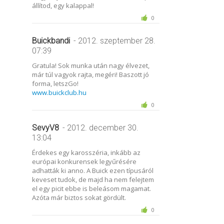
állítod, egy kalappal!
0
Buickbandi
- 2012. szeptember 28.
07:39
Gratula! Sok munka után nagy élvezet,
már túl vagyok rajta, megéri! Baszott jó
forma, letszGo!
www.buickclub.hu
0
SevyV8
- 2012. december 30.
13:04
Érdekes egy karosszéria, inkább az
európai konkurensek legyűrésére
adhatták ki anno. A Buick ezen típusáról
keveset tudok, de majd ha nem felejtem
el egy picit ebbe is beleásom magamat.
Azóta már biztos sokat gördült.
0