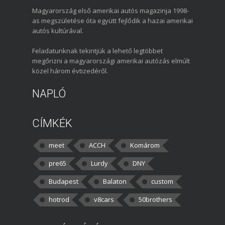
Magyarország első amerikai autós magazinja 1998-
as megszületése óta együtt fejlődik a hazai amerikai
autós kultúrával.
Feladatunknak tekintjük a lehető legtöbbet
megőrizni a magyarországi amerikai autózás elmúlt
közel három évtizedéről.
NAPLÓ
CÍMKÉK
meet
ACCH
Komárom
pre65
Lurdy
DNY
Budapest
Balaton
custom
hotrod
v8cars
50brothers