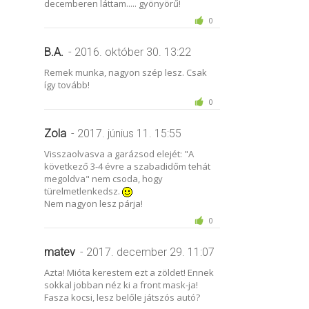
decemberen láttam..... gyönyörű!
0
B.A.
- 2016. október 30. 13:22
Remek munka, nagyon szép lesz. Csak
így tovább!
0
Zola
- 2017. június 11. 15:55
Visszaolvasva a garázsod elejét: "A
következő 3-4 évre a szabadidőm tehát
megoldva" nem csoda, hogy
türelmetlenkedsz.
Nem nagyon lesz párja!
0
matev
- 2017. december 29. 11:07
Azta! Mióta kerestem ezt a zöldet! Ennek
sokkal jobban néz ki a front mask-ja!
Fasza kocsi, lesz belőle játszós autó?