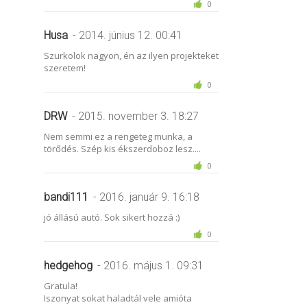
0
Husa
- 2014. június 12. 00:41
Szurkolok nagyon, én az ilyen projekteket
szeretem!
0
DRW
- 2015. november 3. 18:27
Nem semmi ez a rengeteg munka, a
törődés. Szép kis ékszerdoboz lesz....
0
bandi111
- 2016. január 9. 16:18
jó állású autó. Sok sikert hozzá :)
0
hedgehog
- 2016. május 1. 09:31
Gratula!
Iszonyat sokat haladtál vele amióta