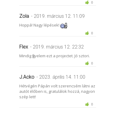
0
Zola
- 2019. március 12. 11:09
Hoppá! Nagy lépések!
0
Flex
- 2019. március 12. 22:32
Mindig figyelem ezt a projectet. Jó sztori.
0
J.Acko
- 2023. április 14. 11:00
Hétvégén Pápán volt szerencsém látni az
autót élőben is, gratulálok hozzá, nagyon
szép lett!
0