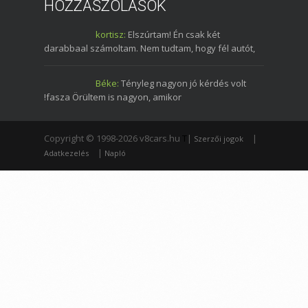
HOZZÁSZÓLÁSOK
kortisz:
Elszúrtam! Én csak két
darabbaal számoltam. Nem tudtam, hogy fél autót,
Béke:
Tényleg nagyon jó kérdés volt
!fasza Örültem is nagyon, amikor
Copyright © 1998-2026 v8cars.hu
T
|
|
Szerzői jogok
|
Adatkezelés
Napló