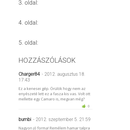
3. oldal:
4. oldal:
5. oldal:
HOZZÁSZÓLÁSOK
Charger84
- 2012. augusztus 18.
17:43
Ez a kenesei gép. Örülök hogy nem az
enyészeté lett ez a fasza kis vas. Volt ott
mellette egy Camaro is, megvan még?
0
bumbi
- 2012. szeptember 5. 21:59
Nagyon jó forma! Remélem hamar talpra