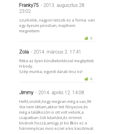
Franky75
- 2013. augusztus 28.
23:02
szurkolok, nagyon tetszik ez a forma. van
egy ilyesmi pirosban, majdnem
megvettem.
0
Zola
- 2014. március 2. 17:41
Ritka az ilyen körültekintéssel megépített
H-body.
Szép munka, egyedi darab lesz ez!
0
Jimmy
- 2014. április 12. 14:08
Helló,örülök,hogy megvan még a vas,99
óta nem láttam,akkor lett fényezve,és
még a találkozón is ott volt velünk,a
csapatban.Sok kitartást,és örömöt
kívánok hozzá,amúgy jó kis fickós ez a
háromnyócas moci ezzel a kis kasztnival.