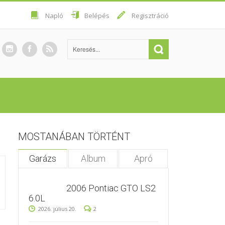
Napló
Belépés
Regisztráció
MOSTANÁBAN TÖRTÉNT
Garázs
Album
Apró
2006 Pontiac GTO LS2
6.0L
2026. július 20.
2