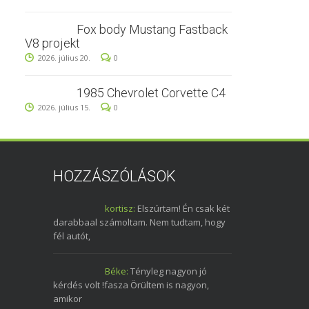
Fox body Mustang Fastback
V8 projekt
2026. július 20.
0
1985 Chevrolet Corvette C4
2026. július 15.
0
HOZZÁSZÓLÁSOK
kortisz:
Elszúrtam! Én csak két
darabbaal számoltam. Nem tudtam, hogy
fél autót,
Béke:
Tényleg nagyon jó
kérdés volt !fasza Örültem is nagyon,
amikor