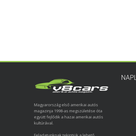
NAP
Magyarország első amerikai autós
magazinja 1998-as megszületése óta
együtt fejlődik a hazai amerikai autós
kultúrával.
Feladatunknak tekintjük a lehető