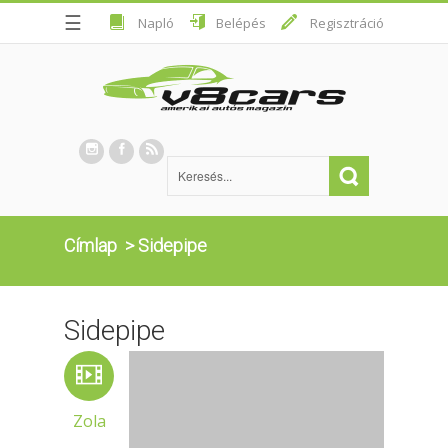
☰
Napló
Belépés
Regisztráció
Címlap
>
Sidepipe
Sidepipe
Zola