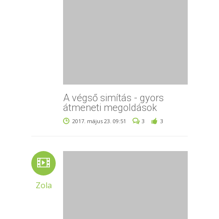
A végső simítás - gyors
átmeneti megoldások
2017. május 23. 09:51
3
3
Zola