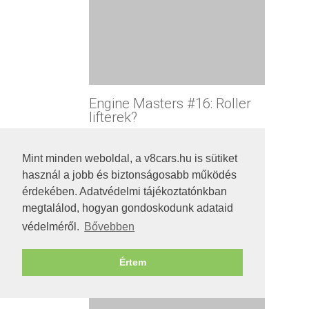
Engine Masters #16: Roller
lifterek?
2016. november 30. 07:39
0
2
Mint minden weboldal, a v8cars.hu is sütiket
használ a jobb és biztonságosabb működés
érdekében. Adatvédelmi tájékoztatónkban
megtalálod, hogyan gondoskodunk adataid
Zola
védelméről.
Bővebben
Értem