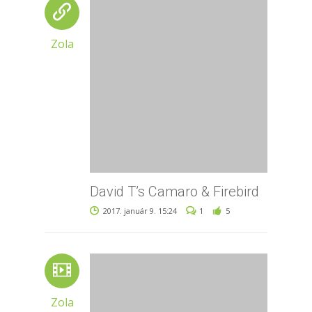
Zola
David T’s Camaro & Firebird
2017. január 9. 15:24
1
5
Zola