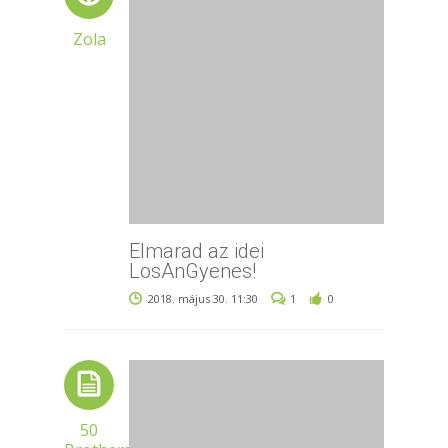
Zola
Elmarad az idei
LosAnGyenes!
2018. május 30. 11:30
1
0
50