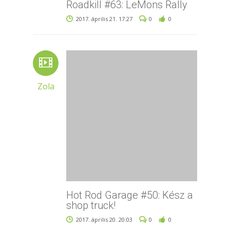
Roadkill #63: LeMons Rally
2017. április 21. 17:27
0
0
Zola
Hot Rod Garage #50: Kész a
shop truck!
2017. április 20. 20:03
0
0