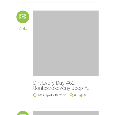
Zola
Dirt Every Day #62:
Bontószökevény Jeep YJ
2017. április 19. 20:35
0
0