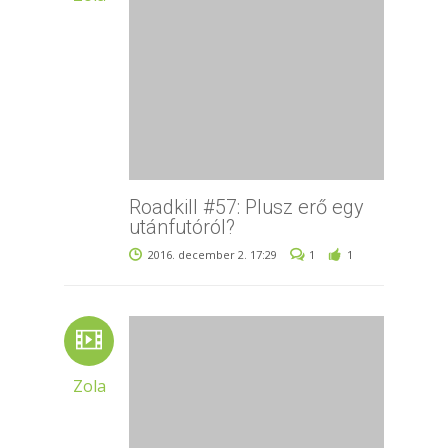
Roadkill #57: Plusz erő egy
utánfutóról?
2016. december 2. 17:29
1
1
Zola