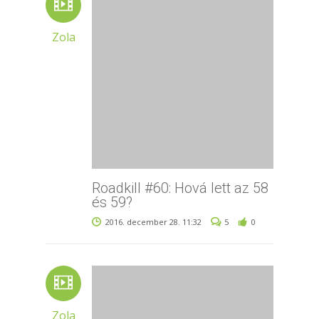
Zola
Roadkill #60: Hová lett az 58
és 59?
2016. december 28. 11:32
5
0
Zola