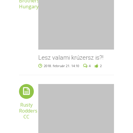
Brothers
Hungary
Lesz valami krúzersz is?!
2018. február 21. 14:10
4
2
Rusty
Rodders
CC