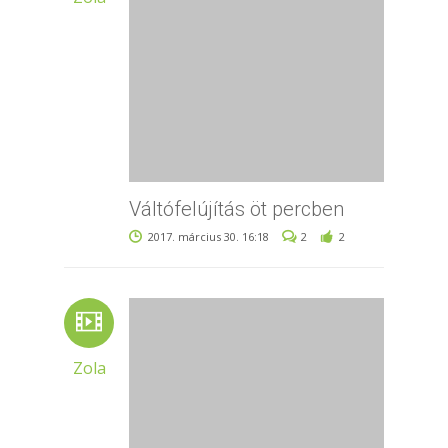
Váltófelújítás öt percben
2017. március 30. 16:18
2
2
Zola