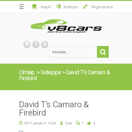
☰
Napló
Belépés
Regisztráció
Címlap
>
Sidepipe
>
David T’s Camaro &
Firebird
David T’s Camaro &
Firebird
2017. január 9. 15:24
Zola
1
5