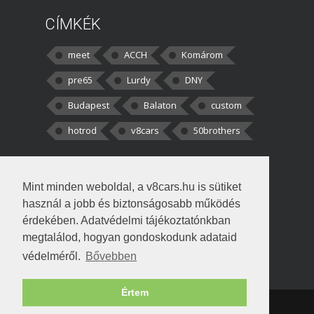
CÍMKÉK
meet
ACCH
Komárom
pre65
Lurdy
DNY
Budapest
Balaton
custom
hotrod
v8cars
50brothers
HOZZÁSZÓLÁSOK
Mint minden weboldal, a v8cars.hu is sütiket
kortisz:
Elszúrtam! Én csak két
használ a jobb és biztonságosabb működés
darabbaal számoltam. Nem tudtam, hogy fél autót,
érdekében. Adatvédelmi tájékoztatónkban
megtalálod, hogyan gondoskodunk adataid
Béke:
Tényleg nagyon jó kérdés volt
védelméről.
Bővebben
!fasza Örültem is nagyon, amikor
Értem
Copyright © 1998-2026 v8cars.hu
T
|
|
Szerzői jogok