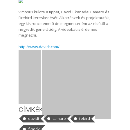
vimos01 küldte a tippet, David T kanadai Camaro és
Firebird kereskedését. Alkatrészek és projektautók,
egy kis roncstemető de megmenteném az elsőtől a
negyedik generációig. A videókat is érdemes
megnézni.
http://www.davidt.com/
CÍMKÉK
davidt
camaro
firebird
f-body