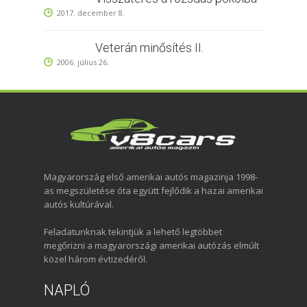
2017. december 8.
Veterán minősítés II.
2006. július 26.
Magyarország első amerikai autós magazinja 1998-
as megszületése óta együtt fejlődik a hazai amerikai
autós kultúrával.
Feladatunknak tekintjük a lehető legtöbbet
megőrizni a magyarországi amerikai autózás elmúlt
közel három évtizedéről.
NAPLÓ