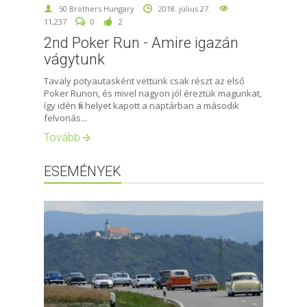
50 Brothers Hungary
2018. július 27.
11,237
0
2
2nd Poker Run - Amire igazán
vágytunk
Tavaly potyautasként vettünk csak részt az első
Poker Runon, és mivel nagyon jól éreztük magunkat,
így idén fix helyet kapott a naptárban a második
felvonás...
Tovább
ESEMÉNYEK