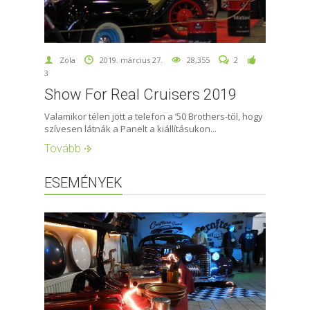
Zola
2019. március 27.
28,355
2
3
Show For Real Cruisers 2019
Valamikor télen jött a telefon a ’50 Brothers-től, hogy
szívesen látnák a Panelt a kiállításukon...
Tovább
ESEMÉNYEK