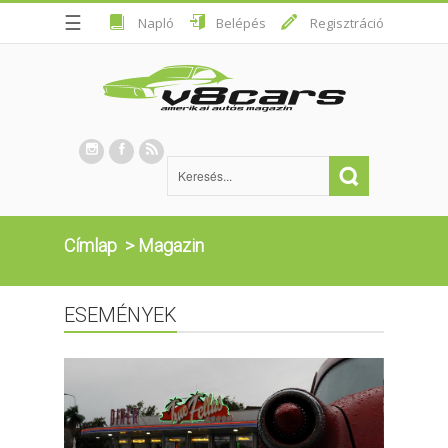
☰
Napló
Belépés
Regisztráció
Címlap
>
Magazin
ESEMÉNYEK