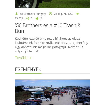
50 Brothers Hungary
2018. június 27.
23,505
0
2
’50 Brothers és a #10 Trash &
Burn
Két héttel ezelőtt érkezett a hír, hogy az olasz
klubtársaink és az osztrák Teasers C.C. is jönni fog.
Úgy döntöttünk, mégis meglátogatjuk Nevent. És
milyen jól tettük!
Tovább
ESEMÉNYEK