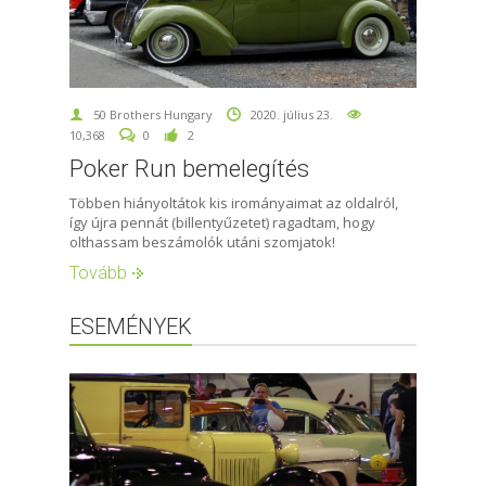
50 Brothers Hungary
2020. július 23.
10,368
0
2
Poker Run bemelegítés
Többen hiányoltátok kis irományaimat az oldalról,
így újra pennát (billentyűzetet) ragadtam, hogy
olthassam beszámolók utáni szomjatok!
Tovább
ESEMÉNYEK