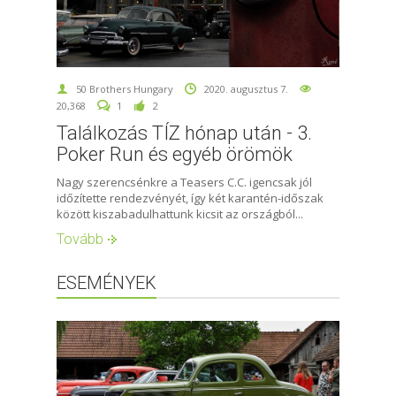
50 Brothers Hungary
2020. augusztus 7.
20,368
1
2
Találkozás TÍZ hónap után - 3.
Poker Run és egyéb örömök
Nagy szerencsénkre a Teasers C.C. igencsak jól
időzítette rendezvényét, így két karantén-időszak
között kiszabadulhattunk kicsit az országból...
Tovább
ESEMÉNYEK