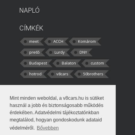
NAPLÓ
CÍMKÉK
meet
ACCH
Komárom
pre65
Lurdy
DNY
Budapest
Balaton
custom
hotrod
v8cars
50brothers
HOZZÁSZÓLÁSOK
Mint minden weboldal, a v8cars.hu is sütiket
kortisz:
Elszúrtam! Én csak két
használ a jobb és biztonságosabb működés
darabbaal számoltam. Nem tudtam, hogy fél autót,
érdekében. Adatvédelmi tájékoztatónkban
megtalálod, hogyan gondoskodunk adataid
Béke:
Tényleg nagyon jó kérdés volt
védelméről.
Bővebben
!fasza Örültem is nagyon, amikor