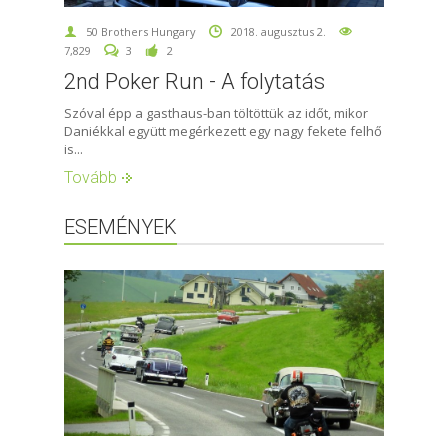
50 Brothers Hungary
2018. augusztus 2.
7,829
3
2
2nd Poker Run - A folytatás
Szóval épp a gasthaus-ban töltöttük az időt, mikor
Daniékkal együtt megérkezett egy nagy fekete felhő
is...
Tovább
ESEMÉNYEK