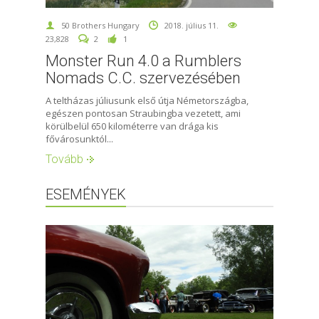
50 Brothers Hungary
2018. július 11.
23,828
2
1
Monster Run 4.0 a Rumblers
Nomads C.C. szervezésében
A teltházas júliusunk első útja Németországba,
egészen pontosan Straubingba vezetett, ami
körülbelül 650 kilométerre van drága kis
fővárosunktól...
Tovább
ESEMÉNYEK