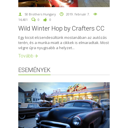
50 Brothers Hungary
2019. február 7.
14,401
0
0
Wild Winter Hop by Crafters CC
Egy kicsit elcsendesültünk mostanában az autózás
terén, és a munka miatt a cikkek is elmaradtak. Most
végre újra nyugisabb a helyzet...
Tovább
ESEMÉNYEK