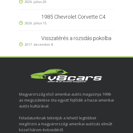
2026. július 20.
1985 Chevrolet Corvette C4
2026. július 15.
Visszatérés a rozsdás pokolba
2017. december 8.
Magyarország első amerikai autós magazinja 1998-
as megszületése óta együtt fejlődik a hazai amerikai
autós kultúrával.
Feladatunknak tekintjük a lehető legtöbbet
megőrizni a magyarországi amerikai autózás elmúlt
közel három évtizedéről.