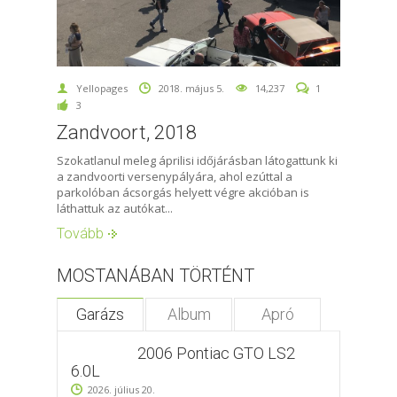
Yellopages
2018. május 5.
14,237
1
3
Zandvoort, 2018
Szokatlanul meleg áprilisi időjárásban látogattunk ki
a zandvoorti versenypályára, ahol ezúttal a
parkolóban ácsorgás helyett végre akcióban is
láthattuk az autókat...
Tovább
MOSTANÁBAN TÖRTÉNT
Garázs
Album
Apró
2006 Pontiac GTO LS2
6.0L
2026. július 20.