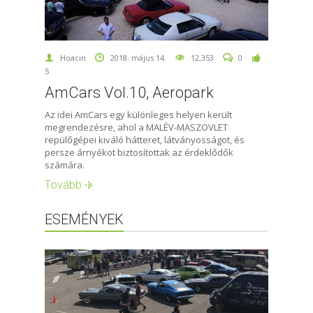
Hoacin
2018. május 14.
12,353
0
5
AmCars Vol.10, Aeropark
Az idei AmCars egy különleges helyen került
megrendezésre, ahol a MALÉV-MASZOVLET
repülőgépei kiváló hátteret, látványosságot, és
persze árnyékot biztosítottak az érdeklődők
számára.
Tovább
ESEMÉNYEK