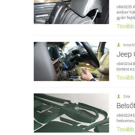
cikk0235 
ember hát
gyári fejt
Tovább
bmw32
Jeep 
cikk0234 B
történt ez
Tovább
Zola
Belső
cikk0224 E
hetvenes,
Tovább