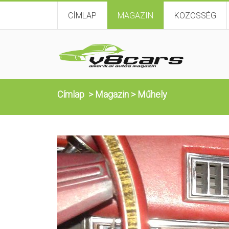
CÍMLAP
MAGAZIN
KÖZÖSSÉG
Címlap
>
Magazin
>
Műhely