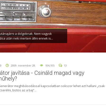
or
működéséről, beállítási lehetőségeiről szóló
 utánajárni a dolgoknak. Nem vagyok
sa után neki mertem állni ennek is...
0
2009. november 28.
104,105
13
átor javítása - Csináld magad vagy
űhely?
Generátor meghibásodással kapcsolatban sokszor lehet azt hallani „csak
cserélni, biztos az a baj”...