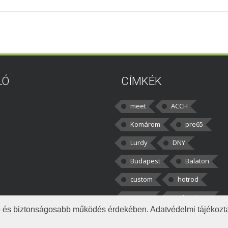
LÓ
CÍMKÉK
meet
ACCH
Komárom
pre65
Lurdy
DNY
Budapest
Balaton
custom
hotrod
v8cars
50brothers
obb és biztonságosabb működés érdekében. Adatvédelmi tájékoz
|
tkezelés
Napló