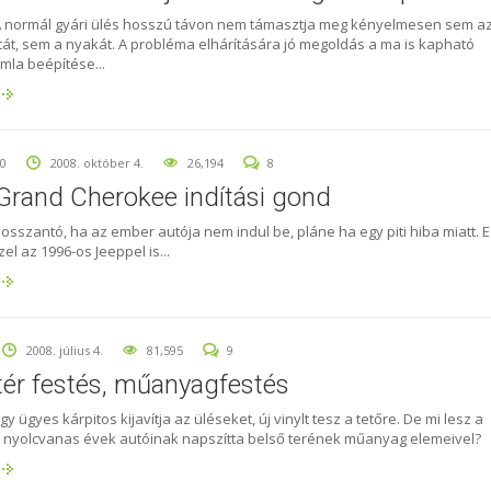
A normál gyári ülés hosszú távon nem támasztja meg kényelmesen sem a
át, sem a nyakát. A probléma elhárítására jó megoldás a ma is kapható
ámla beépítése...
0
2008. október 4.
26,194
8
Grand Cherokee indítási gond
osszantó, ha az ember autója nem indul be, pláne ha egy piti hiba miatt. E
zel az 1996-os Jeeppel is...
2008. július 4.
81,595
9
tér festés, műanyagfestés
gy ügyes kárpitos kijavítja az üléseket, új vinylt tesz a tetőre. De mi lesz a
 nyolcvanas évek autóinak napszítta belső terének műanyag elemeivel?