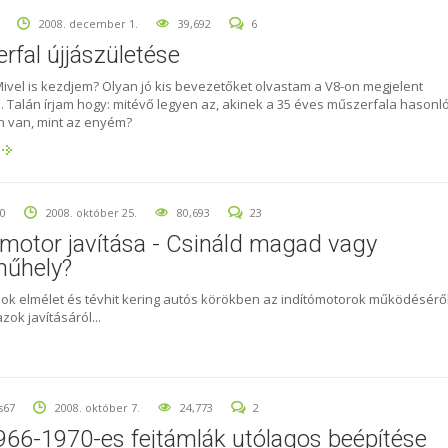
2008. december 1.
39,692
6
rfal újjászületése
Mivel is kezdjem? Olyan jó kis bevezetőket olvastam a V8-on megjelent
. Talán írjam hogy: mitévő legyen az, akinek a 35 éves műszerfala hasonl
n van, mint az enyém?
0
2008. október 25.
80,693
23
ómotor javítása - Csináld magad vagy
űhely?
Sok elmélet és tévhit kering autós körökben az indítómotorok működéséről
azok javításáról...
s67
2008. október 7.
24,773
2
66-1970-es fejtámlák utólagos beépítése