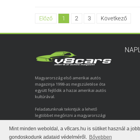
Előző
1
2
3
Következő
NAP
Magyarország első amerikai autós
magazinja 1998-as megszületése óta
együtt fejlődik a hazai amerikai autós
kultúrával.
Feladatunknak tekintjük a lehető
legtöbbet megőrizni a magyarországi
amerikai autózás elmúlt közel három
évtizedéről.
Mint minden weboldal, a v8cars.hu is sütiket használ a j
gondoskodunk adataid védelméről.
Bővebben
Copyright © 1998-2026 v8cars.hu
T
|
|
Szerzői jogok
Ada