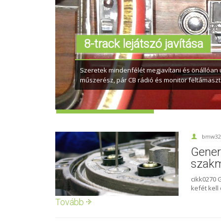
8-track lejátszó javítása
Governing the govern
Jó cím. Meg is akadt rajta a szemem, mikor a governor 
Szeretek mindenfélét megjavítani és önállóan
információkat kerestem...
műszerész, pár CB rádió és monitor feltámasztá
bmw32
Gener
szakm
cikk0270 
kefét kell 
Tovább