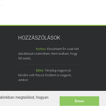
HOZZÁSZÓLÁSOK
kortisz:
Elszúrtam! Én csak két
darabbaal számoltam. Nem tudtam, hogy
fél autót,
Béke:
Tényleg nagyon jó
kérdés volt !fasza Örültem is nagyon,
amikor
tatónkban megtalálod, hogyan
Értem