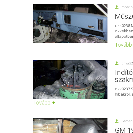
mcarlo
Műsze
cikk0238 
cikkekben
állapotba
Tovább
bmw32
Indít
szakm
cikk0237 
hibákról, 
Tovább
Leman
GM 19