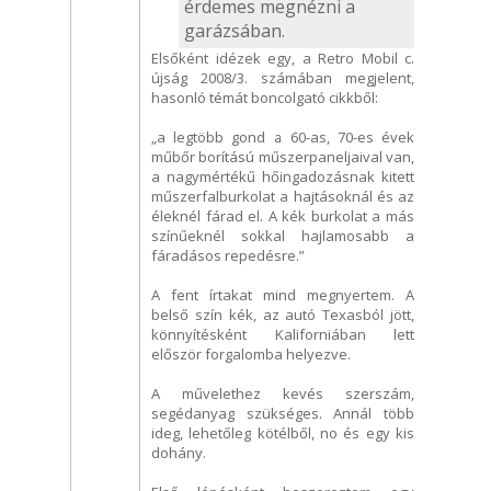
érdemes megnézni a
garázsában.
Elsőként idézek egy, a Retro Mobil c.
újság 2008/3. számában megjelent,
hasonló témát boncolgató cikkből:
„a legtöbb gond a 60-as, 70-es évek
műbőr borítású műszerpaneljaival van,
a nagymértékű hőingadozásnak kitett
műszerfalburkolat a hajtásoknál és az
éleknél fárad el. A kék burkolat a más
színűeknél sokkal hajlamosabb a
fáradásos repedésre.”
A fent írtakat mind megnyertem. A
belső szín kék, az autó Texasból jött,
könnyítésként Kaliforniában lett
először forgalomba helyezve.
A művelethez kevés szerszám,
segédanyag szükséges. Annál több
ideg, lehetőleg kötélből, no és egy kis
dohány.