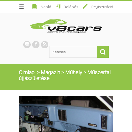
☰
Napló
Belépés
Regisztráció
Címlap
>
Magazin
>
Műhely
>
Műszerfal
újjászületése