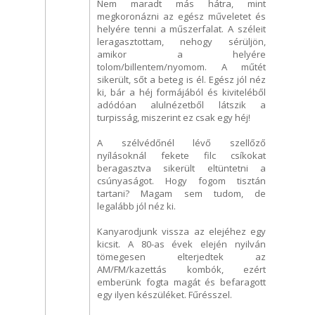
Nem maradt más hátra, mint
megkoronázni az egész műveletet és
helyére tenni a műszerfalat. A széleit
leragasztottam, nehogy sérüljön,
amikor a helyére
tolom/billentem/nyomom. A műtét
sikerült, sőt a beteg is él. Egész jól néz
ki, bár a héj formájából és kiviteléből
adódóan alulnézetből látszik a
turpisság, miszerint ez csak egy héj!
A szélvédőnél lévő szellőző
nyílásoknál fekete filc csíkokat
beragasztva sikerült eltüntetni a
csúnyaságot. Hogy fogom tisztán
tartani? Magam sem tudom, de
legalább jól néz ki.
Kanyarodjunk vissza az elejéhez egy
kicsit. A 80-as évek elején nyilván
tömegesen elterjedtek az
AM/FM/kazettás kombók, ezért
emberünk fogta magát és befaragott
egy ilyen készüléket. Fűrésszel.