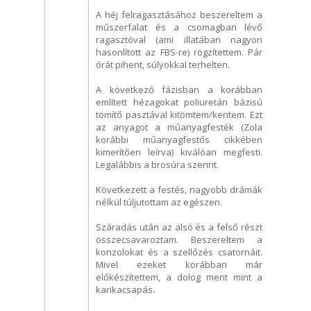
A héj felragasztásához beszereltem a
műszerfalat és a csomagban lévő
ragasztóval (ami illatában nagyon
hasonlított az FBS-re) rögzítettem. Pár
órát pihent, súlyokkal terhelten.
A következő fázisban a korábban
említett hézagokat poliuretán bázisú
tömítő pasztával kitömtem/kentem. Ezt
az anyagot a műanyagfesték (Zola
korábbi műanyagfestős cikkében
kimerítően leírva) kiválóan megfesti.
Legalábbis a brosúra szerint.
Következett a festés, nagyobb drámák
nélkül túljutottam az egészen.
Száradás után az alsó és a felső részt
összecsavaroztam. Beszereltem a
konzolokat és a szellőzés csatornáit.
Mivel ezeket korábban már
előkészítettem, a dolog ment mint a
karikacsapás.