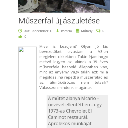
Műszerfal újjászületése
2008. december 1.
mcarlo
Műhely
6
0
Mivel is kezdjem? Olyan jó kis
bevezetőket olvastam a V8-on
megjelent cikkekben. Talán írjam hogy:
mitévő legyen az, akinek a 35 éves
műszerfala hasonló állapotban van,
mint az enyém? Vagy talán ezt: mi a
megoldás, ha repedt a műszerfalad és
az át(mű)bőrözés nem tetszik?
Válasszon mindenki magának!
A műtét alanya Mcarlo -
nevével ellentétben - egy
1973-as Chevrolet El
Caminot restaurál.
Aprólékos munkáját