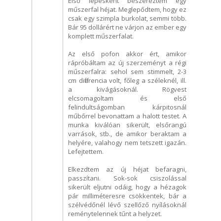
Első lépésként beszereztem egy
műszerfal héjat. Meglepődtem, hogy ez
csak egy szimpla burkolat, semmi több.
Bár 95 dollárért ne várjon az ember egy
komplett műszerfalat.
Az első pofon akkor ért, amikor
rápróbáltam az új szerzeményt a régi
műszerfalra: sehol sem stimmelt, 2-3
cm differencia volt, főleg a széleknél, ill.
a kivágásoknál. Rögvest
elcsomagoltam és első
felindultságomban kárpitosnál
műbőrrel bevonattam a halott testet. A
munka kiválóan sikerült, elsőrangú
varrások, stb., de amikor beraktam a
helyére, valahogy nem tetszett igazán.
Lefejtettem.
Elkezdtem az új héjat befaragni,
passzítani. Sok-sok csiszolással
sikerült eljutni odáig, hogy a hézagok
pár milliméteresre csökkentek, bár a
szélvédőnél lévő szellőző nyílásoknál
reménytelennek tűnt a helyzet.