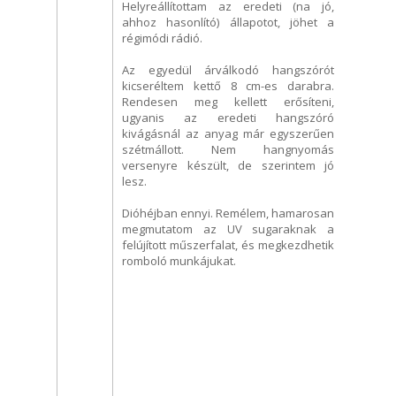
Helyreállítottam az eredeti (na jó,
ahhoz hasonlító) állapotot, jöhet a
régimódi rádió.
Az egyedül árválkodó hangszórót
kicseréltem kettő 8 cm-es darabra.
Rendesen meg kellett erősíteni,
ugyanis az eredeti hangszóró
kivágásnál az anyag már egyszerűen
szétmállott. Nem hangnyomás
versenyre készült, de szerintem jó
lesz.
Dióhéjban ennyi. Remélem, hamarosan
megmutatom az UV sugaraknak a
felújított műszerfalat, és megkezdhetik
romboló munkájukat.