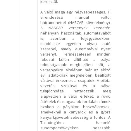
keresztül.
A váltó maga egy négysebességes, H
elrendezésű manuál váltó,
hátramenettel (NASCAR követelmény).
A NASCAR versenyek kezdetén
néhányan használtak automataváltót
is, azonban a feljegyzésekben
mindössze egyetlen olyan autó
szerepel, amely automatával nyert
versenyt. Természetesen minden
fokozat külön állítható a pálya
adottságainak megfelelően, sőt, a
versenyekre általában már az előző
évi adatoknak megfelelően beállított
váltóval érkeznek a csapatok. A pilóta
vezetési szokásai és a pálya
tulajdonságai határozzák meg
alapvetően a váltó értéket: a rövid
áttételek és magasabb fordulatszámok
azokon a pályákon használatosak,
amelyeknél a kanyarok és a gyors
kanyarkijöveteli sebesség a fontos. A
Talladegához hasonló
superspeedwayeken hosszabb