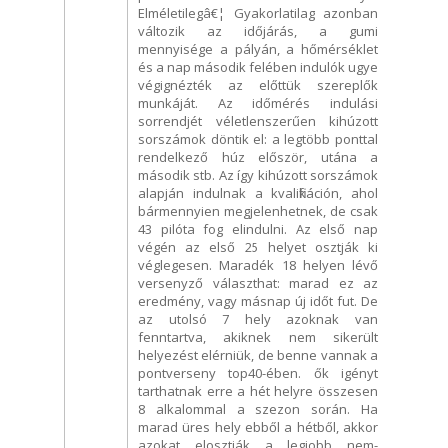
Elméletilegâ€¦ Gyakorlatilag azonban
változik az időjárás, a gumi
mennyisége a pályán, a hőmérséklet
és a nap második felében indulók ugye
végignézték az előttük szereplők
munkáját. Az időmérés indulási
sorrendjét véletlenszerűen kihúzott
sorszámok döntik el: a legtöbb ponttal
rendelkező húz először, utána a
második stb. Az így kihúzott sorszámok
alapján indulnak a kvalifikáción, ahol
bármennyien megjelenhetnek, de csak
43 pilóta fog elindulni. Az első nap
végén az első 25 helyet osztják ki
véglegesen. Maradék 18 helyen lévő
versenyző választhat: marad ez az
eredmény, vagy másnap új időt fut. De
az utolsó 7 hely azoknak van
fenntartva, akiknek nem sikerült
helyezést elérniük, de benne vannak a
pontverseny top40-ében. ők igényt
tarthatnak erre a hét helyre összesen
8 alkalommal a szezon során. Ha
marad üres hely ebből a hétből, akkor
azokat elosztják a legjobb nem-