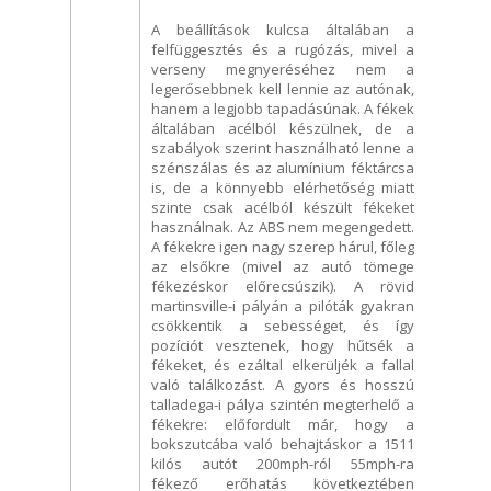
A beállítások kulcsa általában a
felfüggesztés és a rugózás, mivel a
verseny megnyeréséhez nem a
legerősebbnek kell lennie az autónak,
hanem a legjobb tapadásúnak. A fékek
általában acélból készülnek, de a
szabályok szerint használható lenne a
szénszálas és az alumínium féktárcsa
is, de a könnyebb elérhetőség miatt
szinte csak acélból készült fékeket
használnak. Az ABS nem megengedett.
A fékekre igen nagy szerep hárul, főleg
az elsőkre (mivel az autó tömege
fékezéskor előrecsúszik). A rövid
martinsville-i pályán a pilóták gyakran
csökkentik a sebességet, és így
pozíciót vesztenek, hogy hűtsék a
fékeket, és ezáltal elkerüljék a fallal
való találkozást. A gyors és hosszú
talladega-i pálya szintén megterhelő a
fékekre: előfordult már, hogy a
bokszutcába való behajtáskor a 1511
kilós autót 200mph-ról 55mph-ra
fékező erőhatás következtében