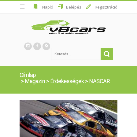
☰
Napló
Belépés
Regisztráció
Címlap
>
Magazin
>
Érdekességek
>
NASCAR