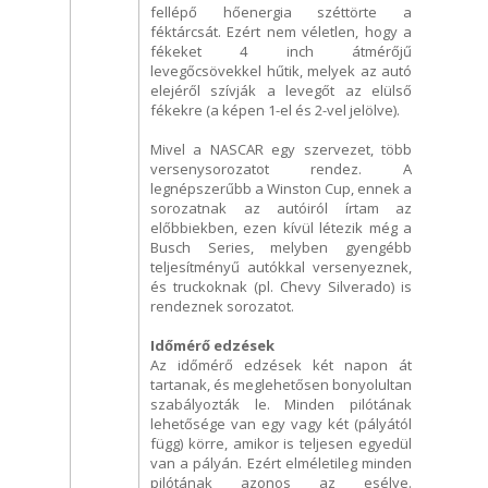
fellépő hőenergia széttörte a
féktárcsát. Ezért nem véletlen, hogy a
fékeket 4 inch átmérőjű
levegőcsövekkel hűtik, melyek az autó
elejéről szívják a levegőt az elülső
fékekre (a képen 1-el és 2-vel jelölve).
Mivel a NASCAR egy szervezet, több
versenysorozatot rendez. A
legnépszerűbb a Winston Cup, ennek a
sorozatnak az autóiról írtam az
előbbiekben, ezen kívül létezik még a
Busch Series, melyben gyengébb
teljesítményű autókkal versenyeznek,
és truckoknak (pl. Chevy Silverado) is
rendeznek sorozatot.
Időmérő edzések
Az időmérő edzések két napon át
tartanak, és meglehetősen bonyolultan
szabályozták le. Minden pilótának
lehetősége van egy vagy két (pályától
függ) körre, amikor is teljesen egyedül
van a pályán. Ezért elméletileg minden
pilótának azonos az esélye.