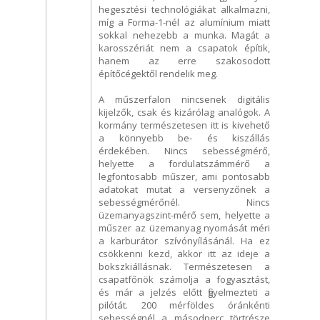
hegesztési technológiákat alkalmazni,
míg a Forma-1-nél az alumínium miatt
sokkal nehezebb a munka. Magát a
karosszériát nem a csapatok építik,
hanem az erre szakosodott
építőcégektől rendelik meg.
A műszerfalon nincsenek digitális
kijelzők, csak és kizárólag analógok. A
kormány természetesen itt is kivehető
a könnyebb be- és kiszállás
érdekében. Nincs sebességmérő,
helyette a fordulatszámmérő a
legfontosabb műszer, ami pontosabb
adatokat mutat a versenyzőnek a
sebességmérőnél. Nincs
üzemanyagszint-mérő sem, helyette a
műszer az üzemanyag nyomását méri
a karburátor szívónyílásánál. Ha ez
csökkenni kezd, akkor itt az ideje a
bokszkiállásnak. Természetesen a
csapatfőnök számolja a fogyasztást,
és már a jelzés előtt figyelmezteti a
pilótát. 200 mérföldes óránkénti
sebességnél a másodperc törtrésze