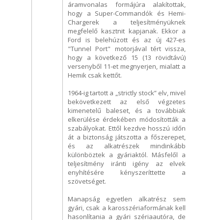
áramvonalas formájúra alakítottak,
hogy a Super-Commandók és Hemi-
Chargerek a teljesítményüknek
megfelelő kasztnit kapjanak. Ekkor a
Ford is belehúzott és az új 427-es
"Tunnel Port" motorjával tért vissza,
hogy a következő 15 (13 rövidtávú)
versenyből 11-et megnyerjen, mialatt a
Hemik csak kettőt.
1964-ig tartott a „strictly stock” elv, mivel
bekövetkezett az első végzetes
kimenetelű baleset, és a továbbiak
elkerülése érdekében módosították a
szabályokat. Ettől kezdve hosszú időn
át a biztonság játszotta a főszerepet,
és az alkatrészek mindinkább
különböztek a gyáriaktól. Másfelől a
teljesítmény iránti igény az elvek
enyhítésére kényszeríttette a
szövetséget.
Manapság egyetlen alkatrész sem
gyári, csak a karosszériaformának kell
hasonlítania a gyári szériaautóra, de