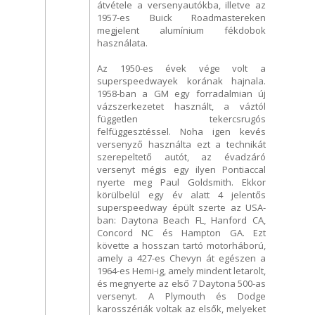
átvétele a versenyautókba, illetve az
1957-es Buick Roadmastereken
megjelent alumínium fékdobok
használata.
Az 1950-es évek vége volt a
superspeedwayek korának hajnala.
1958-ban a GM egy forradalmian új
vázszerkezetet használt, a váztól
független tekercsrugós
felfüggesztéssel. Noha igen kevés
versenyző használta ezt a technikát
szerepeltető autót, az évadzáró
versenyt mégis egy ilyen Pontiaccal
nyerte meg Paul Goldsmith. Ekkor
körülbelül egy év alatt 4 jelentős
superspeedway épült szerte az USA-
ban: Daytona Beach FL, Hanford CA,
Concord NC és Hampton GA. Ezt
követte a hosszan tartó motorháború,
amely a 427-es Chevyn át egészen a
1964-es Hemi-ig, amely mindent letarolt,
és megnyerte az első 7 Daytona 500-as
versenyt. A Plymouth és Dodge
karosszériák voltak az elsők, melyeket