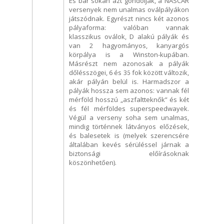
És bár sokan azt gondolják, a NASCAR
versenyek nem unalmas oválpályákon
játszódnak. Egyrészt nincs két azonos
pályaforma: valóban vannak
klasszikus oválok, D alakú pályák és
van 2 hagyományos, kanyargós
körpálya is a Winston-kupában.
Másrészt nem azonosak a pályák
dőlésszögei, 6 és 36 fok között változik,
akár pályán belül is. Harmadszor a
pályák hossza sem azonos: vannak fél
mérföld hosszú „aszfaltteknők” és két
és fél mérföldes superspeedwayek.
Végül a verseny soha sem unalmas,
mindig történnek látványos előzések,
és balesetek is (melyek szerencsére
általában kevés sérüléssel járnak a
biztonsági előírásoknak
köszönhetően).