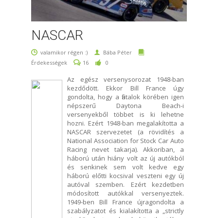
NASCAR
valamikor régen :)
Bába Péter
Érdekességek
16
0
Az egész versenysorozat 1948-ban
kezdődött. Ekkor Bill France úgy
gondolta, hogy a fiatalok körében igen
népszerű Daytona Beach-i
versenyekből többet is ki lehetne
hozni. Ezért 1948-ban megalakította a
NASCAR szervezetet (a rövidítés a
National Association for Stock Car Auto
Racing nevet takarja). Akkoriban, a
háború után hiány volt az új autókból
és senkinek sem volt kedve egy
háború előtti kocsival veszteni egy új
autóval szemben. Ezért kezdetben
módosított autókkal versenyeztek.
1949-ben Bill France újragondolta a
szabályzatot és kialakította a „strictly