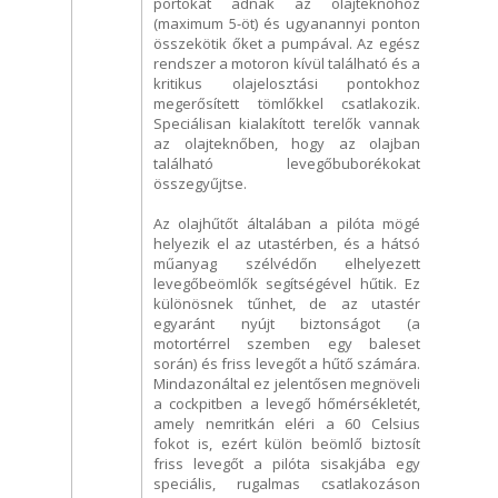
portokat adnak az olajteknőhöz
(maximum 5-öt) és ugyanannyi ponton
összekötik őket a pumpával. Az egész
rendszer a motoron kívül található és a
kritikus olajelosztási pontokhoz
megerősített tömlőkkel csatlakozik.
Speciálisan kialakított terelők vannak
az olajteknőben, hogy az olajban
található levegőbuborékokat
összegyűjtse.
Az olajhűtőt általában a pilóta mögé
helyezik el az utastérben, és a hátsó
műanyag szélvédőn elhelyezett
levegőbeömlők segítségével hűtik. Ez
különösnek tűnhet, de az utastér
egyaránt nyújt biztonságot (a
motortérrel szemben egy baleset
során) és friss levegőt a hűtő számára.
Mindazonáltal ez jelentősen megnöveli
a cockpitben a levegő hőmérsékletét,
amely nemritkán eléri a 60 Celsius
fokot is, ezért külön beömlő biztosít
friss levegőt a pilóta sisakjába egy
speciális, rugalmas csatlakozáson