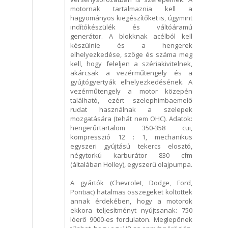
motornak tartalmaznia kell a
hagyományos kiegészítőket is, úgymint
indítókészülék és váltóáramú
generátor. A blokknak acélból kell
készülnie és a hengerek
elhelyezkedése, szöge és száma meg
kell, hogy feleljen a szériakivitelnek,
akárcsak a vezérműtengely és a
gyújtógyertyák elhelyezkedésének. A
vezérműtengely a motor közepén
található, ezért szelephimbaemelő
rudat használnak a szelepek
mozgatására (tehát nem OHC). Adatok:
hengerűrtartalom 350-358 cui,
kompresszió 12 : 1, mechanikus
egyszeri gyújtású tekercs elosztó,
négytorkú karburátor 830 cfm
(általában Holley), egyszerű olajpumpa.
A gyártók (Chevrolet, Dodge, Ford,
Pontiac) hatalmas összegeket költöttek
annak érdekében, hogy a motorok
ekkora teljesítményt nyújtsanak: 750
lóerő 9000-es fordulaton. Meglepőnek