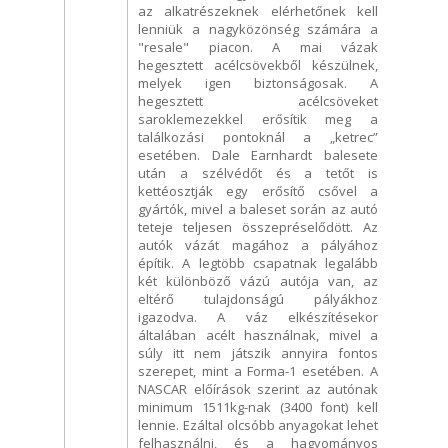
az alkatrészeknek elérhetőnek kell
lenniük a nagyközönség számára a
"resale" piacon. A mai vázak
hegesztett acélcsövekből készülnek,
melyek igen biztonságosak. A
hegesztett acélcsöveket
saroklemezekkel erősítik meg a
találkozási pontoknál a „ketrec”
esetében. Dale Earnhardt balesete
után a szélvédőt és a tetőt is
kettéosztják egy erősítő csővel a
gyártók, mivel a baleset során az autó
teteje teljesen összepréselődött. Az
autók vázát magához a pályához
építik. A legtöbb csapatnak legalább
két különböző vázú autója van, az
eltérő tulajdonságú pályákhoz
igazodva. A váz elkészítésekor
általában acélt használnak, mivel a
súly itt nem játszik annyira fontos
szerepet, mint a Forma-1 esetében. A
NASCAR előírások szerint az autónak
minimum 1511kg-nak (3400 font) kell
lennie. Ezáltal olcsóbb anyagokat lehet
felhasználni, és a hagyományos