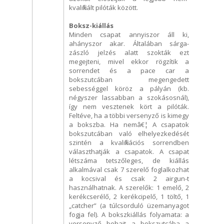
kvalifikált pilóták között.
Boksz-kiállás
Minden csapat annyiszor áll ki,
ahányszor akar. Általában sárga-
zászló jelzés alatt szokták ezt
megejteni, mivel ekkor rögzítik a
sorrendet és a pace car a
bokszutcában megengedett
sebességgel köröz a pályán (kb.
négyszer lassabban a szokásosnál),
így nem vesztenek kört a pilóták.
Feltéve, ha a többi versenyző is kimegy
a bokszba. Ha nemâ€¦ A csapatok
bokszutcában való elhelyezkedését
szintén a kvalifikációs sorrendben
választhatják a csapatok. A csapat
létszáma tetszőleges, de kiállás
alkalmával csak 7 szerelő foglalkozhat
a kocsival és csak 2 airgun-t
használhatnak. A szerelők: 1 emelő, 2
kerékcserélő, 2 kerékcipelő, 1 töltő, 1
„catcher” (a túlcsorduló üzemanyagot
fogja fel). A bokszkiállás folyamata: a
versenyző behajt a bokszutcába a