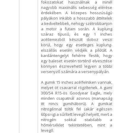
fokozatokat használnak a minél
nagyobb maximális sebesség elérése
érdekében. A közepes hosszúságú
pályákon inkább a hosszabb áttételek
a kedveltebbek, nehogy szétrobbanjon
a motor a futam során. A kuplung
száraz típusú, és egy 1 inches
acéllemezből készült doboz veszi
körül, hogy egy esetleges kuplung-
elszállás esetén védjék a pilótát. A
kardántengelyt fehérre festik, hogy
egy baleset esetén történő elvesztése
könnyen észrevehető legyen a többi
versenyző számára a versenypályán.
A gumik 15 inches acélfelniken vannak,
melyet öt csavarral rögzítenek. A gumi
300/54 R15-ös Goodyear Eagle, mely
minden csapatnál azonos (manapság
itt nincs gumiháború). A gumikat
nitrogénnal töltik fel (akár egészen
60psi-ig) a sűrített levegő helyett, mert a
nitrogén sokkal stabilabb a
hőmérséklet tekintetében, mint a
levegő.