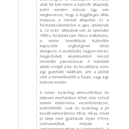
alatt fel kell mérni a kijelzők állapotát,
ezért minden műszer úgy van
megtervezve, hogy a függőleges állás
mutassa a normál állapotot. Ez a
fordulatszámmérőre is igaz, amelynek
a „12 órás” állásánál van az optimális
7000-s fordulatszám. Nincs indítókulcs,
a motor beindítását különféle
kapcsolók segítségével lehet
elvégezni. A vezetőülés nagyon merev,
megerősített alumíniumból készül
minimális párnázással. A baloldali
ablak szolgál a be- és kiszállásra, ezen
egy gumiháló található, ami a pilótát
védi a törmelékektől a futam, vagy egy
baleset esetén.
A motor kizárólag atmoszférikus és
teljesen mechanikus lehet, más szóval
semmi elektromos vezérlőrendszer,
turbófeltöltő, csak és kizárólag a jól
bevált karburátoros V8-as. V8-as, mivel
jó ideje nem gyártanak olyan V10-es
szériaautókat, melyek a
versenysorozatban is szerepelnek. A