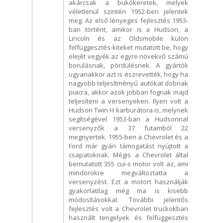
akárcsak a bukókeretek, melyek
véletlenül szintén 1952-ben jelentek
meg. Az első lényeges fejlesztés 1953-
ban történt, amikor is a Hudson, a
Lincoln és az Oldsmobile külön
felfüggesztés-kiteket mutatott be, hogy
elejét vegyék az egyre növekvő számú
borulásnak, pördülésnek. A gyártók
ugyanakkor azt is észrevették, hogy ha
nagyobb teljesítményű autókat dobnak
piacra, akkor azok jobban fognak majd
teljesíteni a versenyeken. Ilyen volt a
Hudson Twin H karburátora is, melynek
segítségével 1953-ban a Hudsonnal
versenyzők a 37 futamból 22
megnyertek. 1955-ben a Chevrolet és a
Ford már gyári támogatást nyújtott a
csapatoknak. Mégis a Chevrolet által
bemutatott 355 cui-s motor volt az, ami
mindörökre megváltoztatta a
versenyzést. Ezt a motort használják
gyakorlatilag még ma is kisebb
módosításokkal. További jelentős
fejlesztés volt a Chevrolet truckokban
használt tengelyek és felfüggesztés