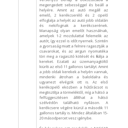
megengedett sebességgel és beáll a
helyére. Amint az autó megáll az
emelő, 2 kerékcserélő és 2 cipelő
elfoglalja a helyét az autó jobb oldalán
és nekifognak a kerékcserének.
Manapság olyan emelőt használnak,
amelyek 1-2 mozdulattal felemelik az
autót, így ezzel is időt nyernek. Szintén
a gyorsaság miatt a felnire ragasztják a
csavarokat, és az airgun nyomatéka
töri meg a ragasztó kötését és fixálja a
kereket. Ezalatt az üzemanyagtöltő
kiüríti az első 11 gallonos tartályt. Amint
a jobb oldali kerekek a helyén vannak,
mindenki átrohan a baloldalra és
ugyanezt elvégzik ott is. Az első
kerékcipelő eközben a hűtőrácsot is
megtisztítja a törmeléktől, míg a hátsó a
felfüggesztésen állíthat a hátsó
szélvédőn található nyíláson. A
kerékcsere végére kiürül a második 11
gallonos tartály is. Mindez általában 15-
20 másodpercet vesz igénybe.