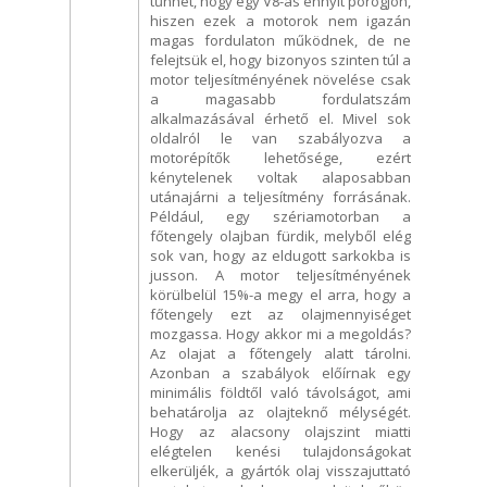
tűnhet, hogy egy V8-as ennyit pörögjön,
hiszen ezek a motorok nem igazán
magas fordulaton működnek, de ne
felejtsük el, hogy bizonyos szinten túl a
motor teljesítményének növelése csak
a magasabb fordulatszám
alkalmazásával érhető el. Mivel sok
oldalról le van szabályozva a
motorépítők lehetősége, ezért
kénytelenek voltak alaposabban
utánajárni a teljesítmény forrásának.
Például, egy szériamotorban a
főtengely olajban fürdik, melyből elég
sok van, hogy az eldugott sarkokba is
jusson. A motor teljesítményének
körülbelül 15%-a megy el arra, hogy a
főtengely ezt az olajmennyiséget
mozgassa. Hogy akkor mi a megoldás?
Az olajat a főtengely alatt tárolni.
Azonban a szabályok előírnak egy
minimális földtől való távolságot, ami
behatárolja az olajteknő mélységét.
Hogy az alacsony olajszint miatti
elégtelen kenési tulajdonságokat
elkerüljék, a gyártók olaj visszajuttató