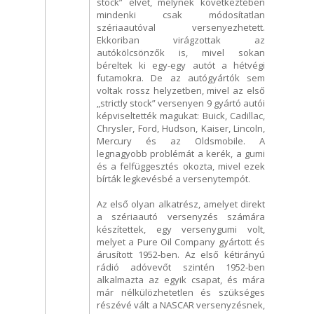
stock” elvet, melynek következtében
mindenki csak módosítatlan
szériaautóval versenyezhetett.
Ekkoriban virágzottak az
autókölcsönzők is, mivel sokan
béreltek ki egy-egy autót a hétvégi
futamokra. De az autógyártók sem
voltak rossz helyzetben, mivel az első
„strictly stock” versenyen 9 gyártó autói
képviseltették magukat: Buick, Cadillac,
Chrysler, Ford, Hudson, Kaiser, Lincoln,
Mercury és az Oldsmobile. A
legnagyobb problémát a kerék, a gumi
és a felfüggesztés okozta, mivel ezek
bírták legkevésbé a versenytempót.
Az első olyan alkatrész, amelyet direkt
a szériaautó versenyzés számára
készítettek, egy versenygumi volt,
melyet a Pure Oil Company gyártott és
árusított 1952-ben. Az első kétirányú
rádió adóvevőt szintén 1952-ben
alkalmazta az egyik csapat, és mára
már nélkülözhetetlen és szükséges
részévé vált a NASCAR versenyzésnek,