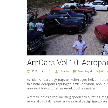
AmCars Vol.10, Aeropa
2018. május 14.
Hoacin
Események
0
Az idei AmCars egy nagyon különleges helyen kerül
található Aeropark repülőgép emlékparkban, ahol a 
árnyékot biztosítottak az érdeklődők számára.
A remek idő és a repülők meglepően sok autót és látoga
akkor alig voltak helyek, a kasszánál pedig kígyózó sor