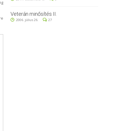
ng
Veterán minősítés II.
re
2006. július 26.
27