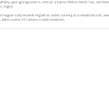
néhány igazi gyöngyszem is, mint pl. a barna 1969-es Mach-1-es, ami bita
. !vigyor
rt nagyon szép munkát végzett az autón, na meg az a metálzöld szín, ami
y, akkor a piros SS Camaro is ütött rendesen.