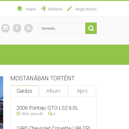
Napló
Belépés
Regisztráció
MOSTANÁBAN TÖRTÉNT
Garázs
Album
Apró
2006 Pontiac GTO LS2 6.0L
2026. július 20.
2
1985 Chevrolet Corvette L98 TPI