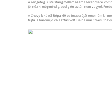
A rengeteg új Mustang mellett azért szerencsére volt 
jól néz ki még mindig, pedig én aztán nem vagyok Fordos
A Chevy-k közül Répa ’69-es Imapaláját emelném ki, me
fújta is baromi jó választás volt. De ha már ’69-es Chev