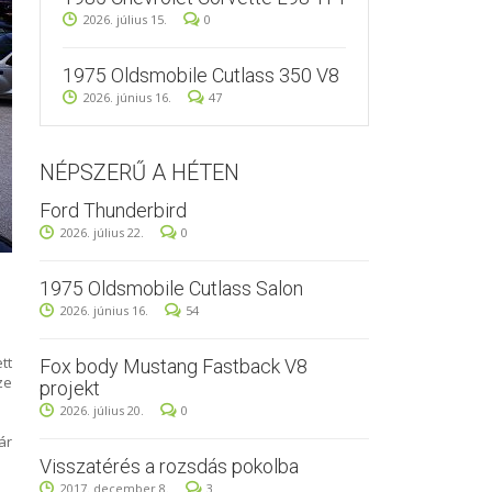
2026. július 15.
0
1975 Oldsmobile Cutlass 350 V8
2026. június 16.
47
NÉPSZERŰ A HÉTEN
Ford Thunderbird
2026. július 22.
0
1975 Oldsmobile Cutlass Salon
2026. június 16.
54
tt
Fox body Mustang Fastback V8
ze
projekt
2026. július 20.
0
ár
Visszatérés a rozsdás pokolba
2017. december 8.
3