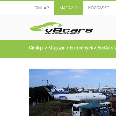
CÍMLAP
MAGAZIN
KÖZÖSSÉG
Címlap
>
Magazin
>
Események
>
AmCars V