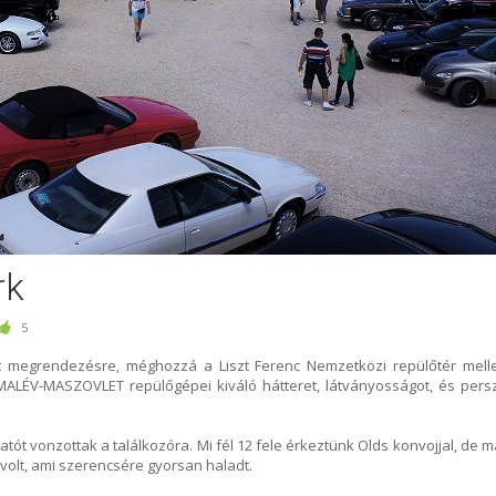
rk
5
t megrendezésre, méghozzá a Liszt Ferenc Nemzetközi repülőtér melle
MALÉV-MASZOVLET repülőgépei kiváló hátteret, látványosságot, és pers
tót vonzottak a találkozóra. Mi fél 12 fele érkeztünk Olds konvojjal, de m
 volt, ami szerencsére gyorsan haladt.