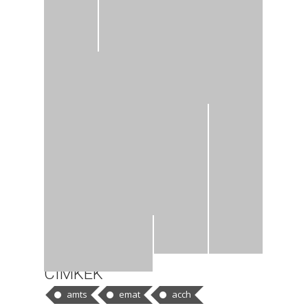
CÍMKÉK
amts
emat
acch