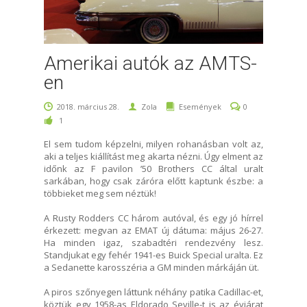
Amerikai autók az AMTS-
en
2018. március 28.
Zola
Események
0
1
El sem tudom képzelni, milyen rohanásban volt az,
aki a teljes kiállítást meg akarta nézni. Úgy elment az
időnk az F pavilon ’50 Brothers CC által uralt
sarkában, hogy csak záróra előtt kaptunk észbe: a
többieket meg sem néztük!
A Rusty Rodders CC három autóval, és egy jó hírrel
érkezett: megvan az EMAT új dátuma: május 26-27.
Ha minden igaz, szabadtéri rendezvény lesz.
Standjukat egy fehér 1941-es Buick Special uralta. Ez
a Sedanette karosszéria a GM minden márkáján üt.
A piros szőnyegen láttunk néhány patika Cadillac-et,
köztük egy 1958-as Eldorado Seville-t is az évjárat