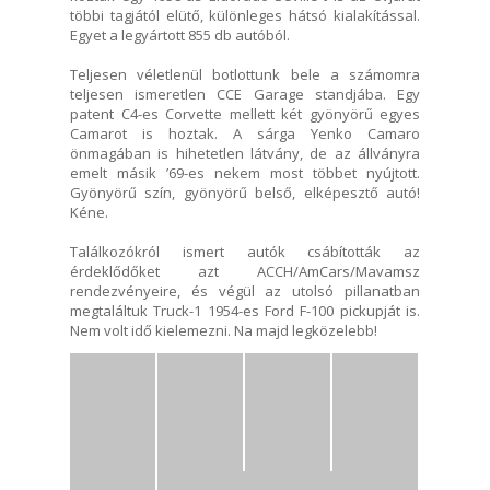
többi tagjától elütő, különleges hátsó kialakítással.
Egyet a legyártott 855 db autóból.
Teljesen véletlenül botlottunk bele a számomra
teljesen ismeretlen CCE Garage standjába. Egy
patent C4-es Corvette mellett két gyönyörű egyes
Camarot is hoztak. A sárga Yenko Camaro
önmagában is hihetetlen látvány, de az állványra
emelt másik ’69-es nekem most többet nyújtott.
Gyönyörű szín, gyönyörű belső, elképesztő autó!
Kéne.
Találkozókról ismert autók csábították az
érdeklődőket azt ACCH/AmCars/Mavamsz
rendezvényeire, és végül az utolsó pillanatban
megtaláltuk Truck-1 1954-es Ford F-100 pickupját is.
Nem volt idő kielemezni. Na majd legközelebb!