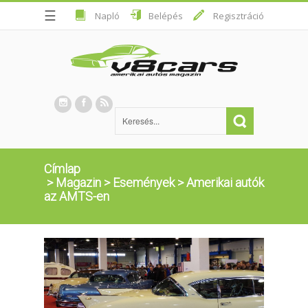
☰
Napló
Belépés
Regisztráció
Címlap
>
Magazin
>
Események
>
Amerikai autók
az AMTS-en