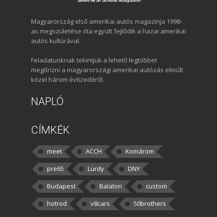
Magyarország első amerikai autós magazinja 1998-
as megszületése óta együtt fejlődik a hazai amerikai
autós kultúrával.
Feladatunknak tekintjük a lehető legtöbbet
megőrizni a magyarországi amerikai autózás elmúlt
közel három évtizedéről.
NAPLÓ
CÍMKÉK
meet
ACCH
Komárom
pre65
Lurdy
DNY
Budapest
Balaton
custom
hotrod
v8cars
50brothers