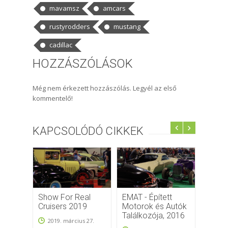
mavamsz
amcars
rustyrodders
mustang
cadillac
HOZZÁSZÓLÁSOK
Még nem érkezett hozzászólás. Legyél az első
kommentelő!
KAPCSOLÓDÓ CIKKEK
Show For Real
EMAT - Épített
Építe
Cruisers 2019
Motorok és Autók
Autók 
Találkozója, 2016
2013
2019. március 27.