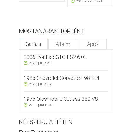
2016. március 21.
2013
MOSTANÁBAN TÖRTÉNT
Garázs
Album
Apró
2006 Pontiac GTO LS2 6.0L
2026. július 20.
1985 Chevrolet Corvette L98 TPI
2026. július 15.
1975 Oldsmobile Cutlass 350 V8
2026. június 16.
NÉPSZERŰ A HÉTEN