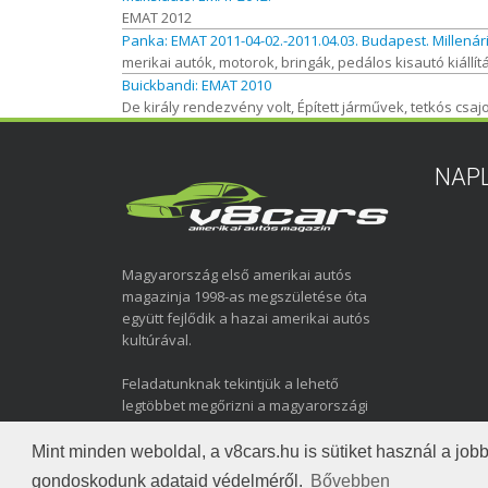
EMAT 2012
Panka: EMAT 2011-04-02.-2011.04.03. Budapest. Millenár
merikai autók, motorok, bringák, pedálos kisautó kiállítás.
Buickbandi: EMAT 2010
De király rendezvény volt, Épített járművek, tetkós csajo
NAP
Magyarország első amerikai autós
magazinja 1998-as megszületése óta
együtt fejlődik a hazai amerikai autós
kultúrával.
Feladatunknak tekintjük a lehető
legtöbbet megőrizni a magyarországi
amerikai autózás elmúlt közel három
évtizedéről.
Mint minden weboldal, a v8cars.hu is sütiket használ a j
gondoskodunk adataid védelméről.
Bővebben
Copyright © 1998-2026 v8cars.hu
T
|
|
Szerzői jogok
Ada