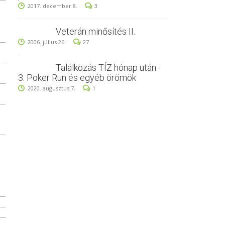
2017. december 8.
3
Veterán minősítés II.
2006. július 26.
27
Találkozás TÍZ hónap után -
3. Poker Run és egyéb örömök
2020. augusztus 7.
1