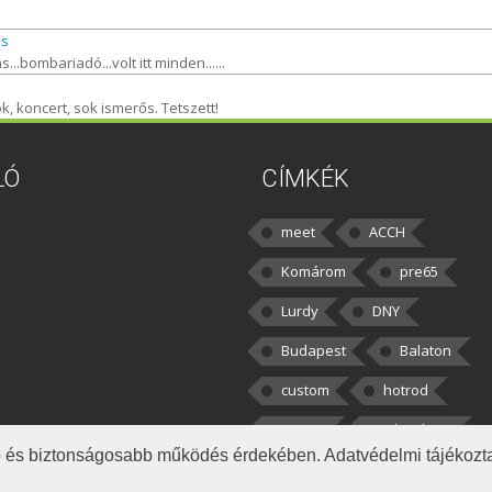
is
..bombariadó...volt itt minden......
k, koncert, sok ismerős. Tetszett!
LÓ
CÍMKÉK
meet
ACCH
Komárom
pre65
Lurdy
DNY
Budapest
Balaton
custom
hotrod
v8cars
50brothers
obb és biztonságosabb működés érdekében. Adatvédelmi tájékoz
|
tkezelés
Napló