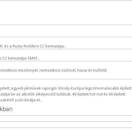
MC és a Rusty Rodders CC bemutatja:..
s CC bemutatja: EMAT..
emzetközi mezőnnyel, nemzetközi zsűrivel, hazai és külföldi
pített, egyedi járművek rajongói. Közép-Európa legszínvonalasabb épített
utatja be az alkotók elképesztő tudását. 40 épített hot rod és 60 épített
kértő zsűri bírálja el...
okban