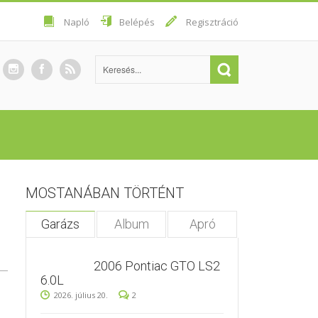
Napló
Belépés
Regisztráció
MOSTANÁBAN TÖRTÉNT
Garázs
Album
Apró
2006 Pontiac GTO LS2
6.0L
2026. július 20.
2