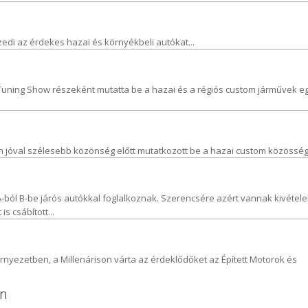
szedi az érdekes hazai és környékbeli autókat...
 Tuning Show részeként mutatta be a hazai és a régiós custom járművek e
jóval szélesebb közönség előtt mutatkozott be a hazai custom közösség.
A-ból B-be járós autókkal foglalkoznak. Szerencsére azért vannak kivétele
s csábított...
rnyezetben, a Millenárison várta az érdeklődőket az Épített Motorok és
an