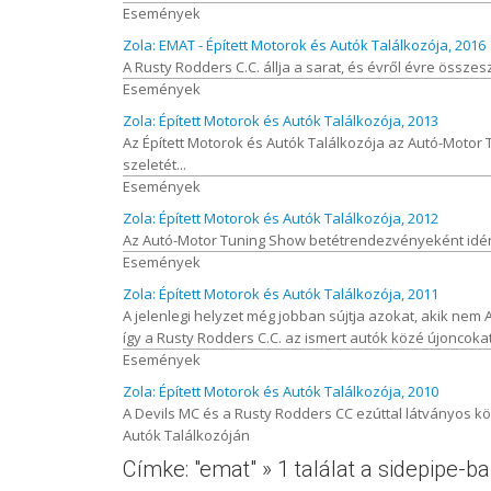
Események
Zola: EMAT - Épített Motorok és Autók Találkozója, 2016
A Rusty Rodders C.C. állja a sarat, és évről évre össze
Események
Zola: Épített Motorok és Autók Találkozója, 2013
Az Épített Motorok és Autók Találkozója az Autó-Motor
szeletét...
Események
Zola: Épített Motorok és Autók Találkozója, 2012
Az Autó-Motor Tuning Show betétrendezvényeként idén 
Események
Zola: Épített Motorok és Autók Találkozója, 2011
A jelenlegi helyzet még jobban sújtja azokat, akik nem 
így a Rusty Rodders C.C. az ismert autók közé újoncokat i
Események
Zola: Épített Motorok és Autók Találkozója, 2010
A Devils MC és a Rusty Rodders CC ezúttal látványos kö
Autók Találkozóján
Címke: "emat" » 1 találat a sidepipe-b