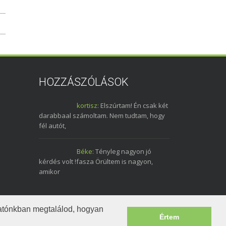
HOZZÁSZÓLÁSOK
kortisz:
Elszúrtam! Én csak két
darabbaal számoltam. Nem tudtam, hogy
fél autót,
Béke:
Tényleg nagyon jó
kérdés volt !fasza Örültem is nagyon,
amikor
tatónkban megtalálod, hogyan
Értem