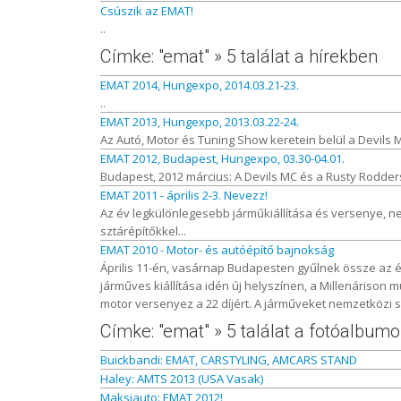
Csúszik az EMAT!
..
Címke: "emat" » 5 találat a hírekben
EMAT 2014, Hungexpo, 2014.03.21-23.
..
EMAT 2013, Hungexpo, 2013.03.22-24.
Az Autó, Motor és Tuning Show keretein belül a Devils 
EMAT 2012, Budapest, Hungexpo, 03.30-04.01.
Budapest, 2012 március: A Devils MC és a Rusty Rodder
EMAT 2011 - április 2-3. Nevezz!
Az év legkülönlegesebb járműkiállítása és versenye, n
sztárépítőkkel...
EMAT 2010 - Motor- és autóépítő bajnokság
Április 11-én, vasárnap Budapesten gyűlnek össze az é
járműves kiállítása idén új helyszínen, a Millenárison m
motor versenyez a 22 díjért. A járműveket nemzetközi sza
Címke: "emat" » 5 találat a fotóalbum
Buickbandi: EMAT, CARSTYLING, AMCARS STAND
Haley: AMTS 2013 (USA Vasak)
Maksiauto: EMAT 2012!