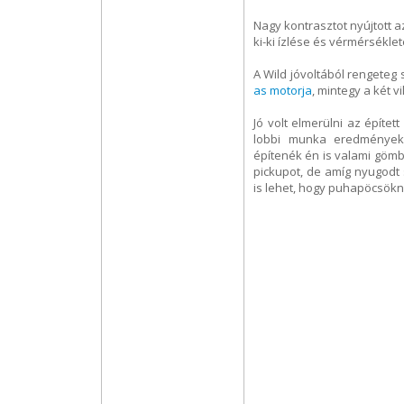
Nagy kontrasztot nyújtott
ki-ki ízlése és vérmérséklet
A Wild jóvoltából rengeteg 
as motorja
, mintegy a két 
Jó volt elmerülni az épít
lobbi munka eredményeké
építenék én is valami gömb
pickupot, de amíg nyugodt
is lehet, hogy puhapöcsökn