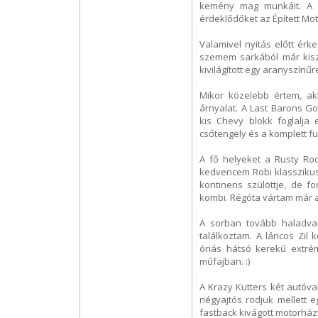
kemény mag munkáit. A ké
érdeklődőket az Épített Mo
Valamivel nyitás előtt érk
szemem sarkából már kisz
kivilágított egy aranyszínűr
Mikor közelebb értem, akk
árnyalat. A Last Barons G
kis Chevy blokk foglalja 
csőtengely és a komplett fu
A fő helyeket a Rusty Rod
kedvencem Robi klasszikus
kontinens szülöttje, de 
kombi. Régóta vártam már 
A sorban tovább haladva 
találkoztam. A láncos Zil 
óriás hátsó kerekű extr
műfajban. :)
A Krazy Kutters két autóval
négyajtós rodjuk mellett e
fastback kivágott motorház