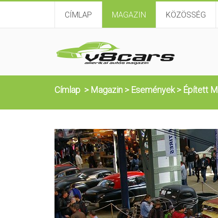
CÍMLAP
MAGAZIN
KÖZÖSSÉG
Címlap
>
Magazin
>
Események
>
Épített M