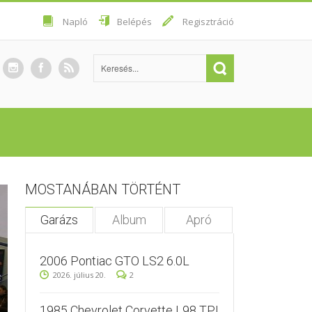
Napló
Belépés
Regisztráció
MOSTANÁBAN TÖRTÉNT
Garázs
Album
Apró
2006 Pontiac GTO LS2 6.0L
2026. július 20.
2
1985 Chevrolet Corvette L98 TPI