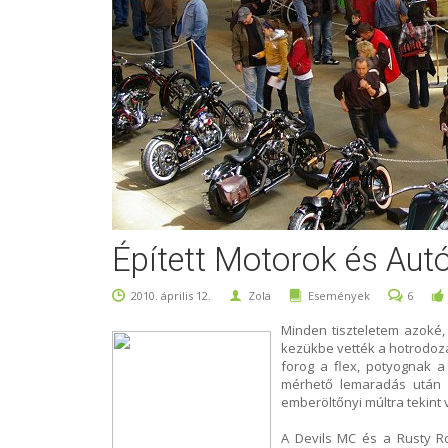
Épített Motorok és Aut
2010. április 12.
Zola
Események
6
Minden tiszteletem azoké, 
kezükbe vették a hotrodoz
forog a flex, potyognak 
mérhető lemaradás után m
emberöltőnyi múltra tekint 
A Devils MC és a Rusty R