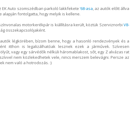
 az EK Auto szomszédban parkoló lakkfekete
’68-asa
, az autók előtt állva
e alapján fontolgatta, hogy melyik is kellene.
színvonalas motorkerékpár is kiállításra került, köztük Szerviznorbi
V8-
világ összekapcsolójaként.
ett autók légkörében, bízom benne, hogy a hasonló rendezvények és a
nt itthon is legalizálhatóak lesznek ezek a járművek. Szívesen
ölyűt, vagy egy sárvédők nélküli háromablakost, sőt, egy Z alvázas rat
 szívvel nem közlekedhetek vele, nincs merszem belevágni. Persze az
ek nem való a hotrodozás. :)