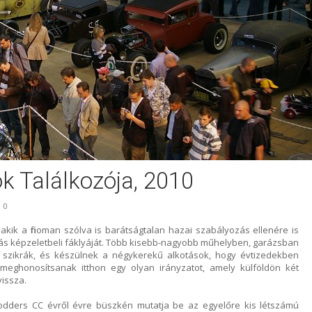
ók Találkozója, 2010
0
akik a finoman szólva is barátságtalan hazai szabályozás ellenére is
ás képzeletbeli fáklyáját. Több kisebb-nagyobb műhelyben, garázsban
a szikrák, és készülnek a négykerekű alkotások, hogy évtizedekben
eghonosítsanak itthon egy olyan irányzatot, amely külföldön két
vissza.
odders CC évről évre büszkén mutatja be az egyelőre kis létszámú