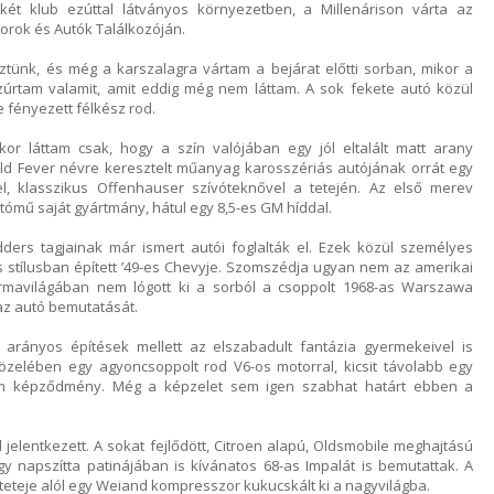
t klub ezúttal látványos környezetben, a Millenárison várta az
torok és Autók Találkozóján.
eztünk, és még a karszalagra vártam a bejárat előtti sorban, mikor a
úrtam valamit, amit eddig még nem láttam. A sok fekete autó közül
e fényezett félkész rod.
or láttam csak, hogy a szín valójában egy jól eltalált matt arany
old Fever névre keresztelt műanyag karosszériás autójának orrát egy
el, klasszikus Offenhauser szívóteknővel a tetején. Az első merev
tómű saját gyártmány, hátul egy 8,5-es GM híddal.
ders tagjainak már ismert autói foglalták el. Ezek közül személyes
 stílusban épített ’49-es Chevyje. Szomszédja ugyan nem az amerikai
formavilágában nem lógott ki a sorból a csoppolt 1968-as Warszawa
az autó bemutatását.
arányos építések mellett az elszabadult fantázia gyermekeivel is
közelében egy agyoncsoppolt rod V6-os motorral, kicsit távolabb egy
ém képződmény. Még a képzelet sem igen szabhat határt ebben a
 jelentkezett. A sokat fejlődött, Citroen alapú, Oldsmobile meghajtású
gy napszítta patinájában is kívánatos 68-as Impalát is bemutattak. A
teteje alól egy Weiand kompresszor kukucskált ki a nagyvilágba.