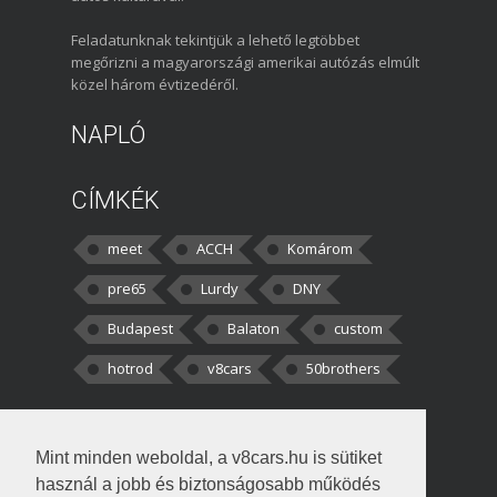
Feladatunknak tekintjük a lehető legtöbbet
megőrizni a magyarországi amerikai autózás elmúlt
közel három évtizedéről.
NAPLÓ
CÍMKÉK
meet
ACCH
Komárom
pre65
Lurdy
DNY
Budapest
Balaton
custom
hotrod
v8cars
50brothers
HOZZÁSZÓLÁSOK
Mint minden weboldal, a v8cars.hu is sütiket
kortisz:
Elszúrtam! Én csak két
használ a jobb és biztonságosabb működés