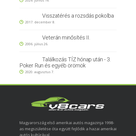
2026. június 16.
Visszatérés a rozsdás pokolba
2017. december 8.
Veterán minősítés II.
2006. július 26.
Találkozás TÍZ hónap után - 3.
Poker Run és egyéb örömök
2020. augusztus 7.
Magyarország első amerikai autós magazinja 1998-
as megszületése óta együtt fejlődik a hazai amerikai
autós kultúrával.