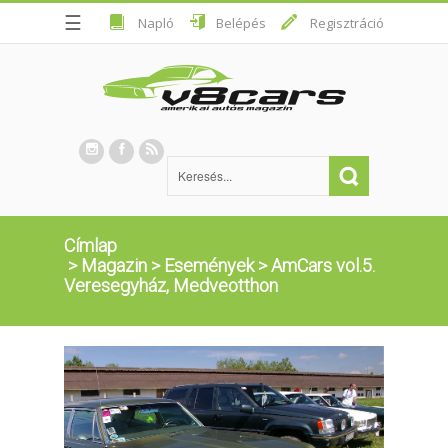
☰
Napló
Belépés
Regisztráció
Címlap
>
Magazin
>
Események
>
AmCars vol.5.
Veresegyház, Medveotthon