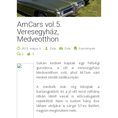
AmCars vol.5.
Veresegyház,
Medveotthon
2013. május 5.
Zola
Zola
Események
2
0
Sokan kedvet kaptak egy hétvégi
gurulásra, a cél a veresegyházi
Medveotthon volt, ahol M.Tom várt
minket ötödik találkozóján.
A medvék már rég kibújtak a
barlangjukból, és a jó idő most néhány
ritkán látott vasat is előcsalogatott
rejtekéből. Nem is tudom hány éve
láttam utoljára a sárga 57-es BelAirt,
nagyon megörültem neki.