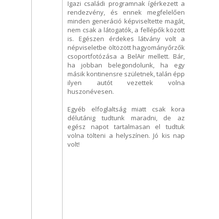
Igazi családi programnak ígérkezett a
rendezvény, és ennek megfelelően
minden generáció képviseltette magát,
nem csak a látogatók, a fellépők között
is. Egészen érdekes látvány volt a
népviseletbe öltözött hagyományőrzők
csoportfotózása a BelAir mellett. Bár,
ha jobban belegondolunk, ha egy
másik kontinensre születnek, talán épp
ilyen autót vezettek volna
huszonévesen.
Egyéb elfoglaltság miatt csak kora
délutánig tudtunk maradni, de az
egész napot tartalmasan el tudtuk
volna tölteni a helyszínen. Jó kis nap
volt!