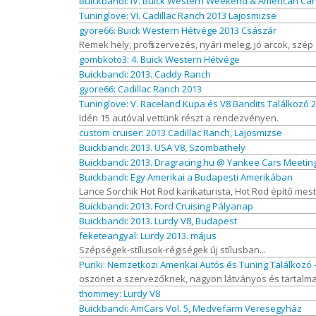
Buickbandi: IV. Buick Western Weekend & American Car
Tuninglove: VI. Cadillac Ranch 2013 Lajosmizse
gyore66: Buick Western Hétvége 2013 Császár
Remek hely, profi szervezés, nyári meleg, jó arcok, szép
gombkoto3: 4. Buick Western Hétvége
Buickbandi: 2013. Caddy Ranch
gyore66: Cadillac Ranch 2013
Tuninglove: V. Raceland Kupa és V8 Bandits Találkozó 2
Idén 15 autóval vettünk részt a rendezvényen.
custom cruiser: 2013 Cadillac Ranch, Lajosmizse
Buickbandi: 2013. USA V8, Szombathely
Buickbandi: 2013. Dragracing.hu @ Yankee Cars Meetin
Buickbandi: Egy Amerikai a Budapesti Amerikában
Lance Sorchik Hot Rod karikaturista, Hot Rod építő mes
Buickbandi: 2013. Ford Cruising Pályanap
Buickbandi: 2013. Lurdy V8, Budapest
feketeangyal: Lurdy 2013. május
Szépségek-stílusok-régiségek új stílusban...
Puriki: Nemzetközi Amerikai Autós és Tuning Találkozó -
öszönet a szervezőknek, nagyon látványos és tartalmas
thommey: Lurdy V8
Buickbandi: AmCars Vol. 5, Medvefarm Veresegyház