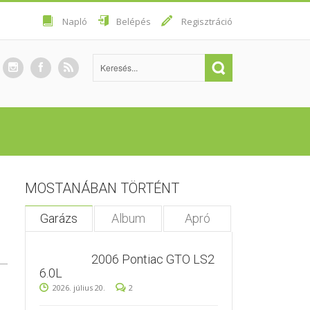
Napló
Belépés
Regisztráció
MOSTANÁBAN TÖRTÉNT
Garázs
Album
Apró
2006 Pontiac GTO LS2
6.0L
2026. július 20.
2