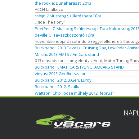
the rookie: Dunaharaszti 2013
ACCH találkozó
robijr: 7.Mustang Születésnapi Túra
,,Ride The Pony"
PeetPeti: 7. Mustang Születésnapi Túra Kakucsring 201
deVille: 5. Tavaszköszöntő Túra
novemberi időjárással induló reggel ellenére 24 autó g
Buickbandi: 2013.Tavaszi Cruising Day, Low Rider Amis
M.Tom: 2013 AMTS / AmCars stand
013 másodszor is megjelent az Autó, Motor Tuning Show
Buickbandi: EMAT, CARSTYLING, AMCARS STAND
vinyus: 2013 Genfi Autszalon
Buickbandi: 2012. 3.Gen, Lurdy
Buickbandi: 2012. Szalka
Wattson: Chip Foose műhely 2012. február
NAP