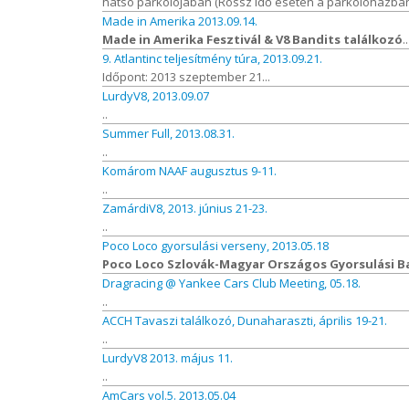
hátsó parkolójában (Rossz idő esetén a parkolóházban)
Made in Amerika 2013.09.14.
Made in Amerika Fesztivál & V8 Bandits találkozó
..
9. Atlantinc teljesítmény túra, 2013.09.21.
Időpont: 2013 szeptember 21...
LurdyV8, 2013.09.07
..
Summer Full, 2013.08.31.
..
Komárom NAAF augusztus 9-11.
..
ZamárdiV8, 2013. június 21-23.
..
Poco Loco gyorsulási verseny, 2013.05.18
Poco Loco Szlovák-Magyar Országos Gyorsulási Ba
Dragracing @ Yankee Cars Club Meeting, 05.18.
..
ACCH Tavaszi találkozó, Dunaharaszti, április 19-21.
..
LurdyV8 2013. május 11.
..
AmCars vol.5. 2013.05.04