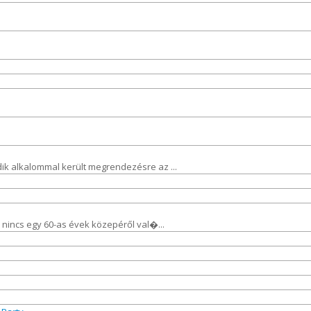
ik alkalommal került megrendezésre az ...
a nincs egy 60-as évek közepéről val�...