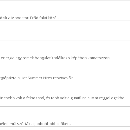
ik a Monostori Erőd falai közé...
ett energia egy remek hangulatú találkozó képében kamatozzon...
gtépázta a Hot Summer Nites résztvevőit...
ínesebb volt a felhozatal, és több volt a gumifüst is. Már reggel egekbe
etlenül szórták a jobbnál jobb időket...