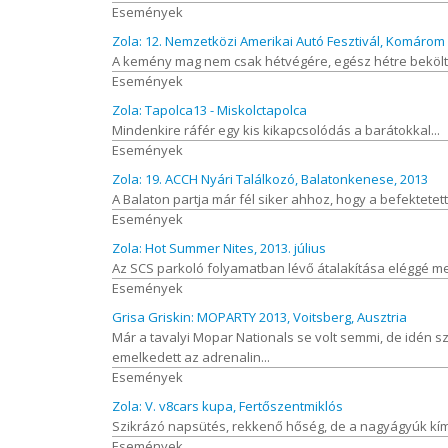
Események
Zola: 12. Nemzetközi Amerikai Autó Fesztivál, Komárom
A kemény mag nem csak hétvégére, egész hétre beköltöz
Események
Zola: Tapolca13 - Miskolctapolca
Mindenkire ráfér egy kis kikapcsolódás a barátokkal...
Események
Zola: 19. ACCH Nyári Találkozó, Balatonkenese, 2013
A Balaton partja már fél siker ahhoz, hogy a befektet
Események
Zola: Hot Summer Nites, 2013. július
Az SCS parkoló folyamatban lévő átalakítása eléggé me
Események
Grisa Griskin: MOPARTY 2013, Voitsberg, Ausztria
Már a tavalyi Mopar Nationals se volt semmi, de idén sz
emelkedett az adrenalin...
Események
Zola: V. v8cars kupa, Fertőszentmiklós
Szikrázó napsütés, rekkenő hőség, de a nagyágyúk kímél
Események