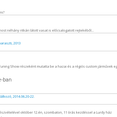
ni?
st néhány ritkán látott vasat is előcsalogatott rejtekéből...
araszti, 2013
 Tuning Show részeként mutatta be a hazai és a régiós custom járművek e
pe-ban
álkozó, 2014.06.20-22.
 részvételével október 12.én, szombaton, 11 órás kezdéssel a Lurdy ház