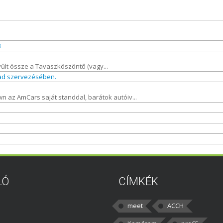
3
yűlt össze a Tavaszköszöntő (vagy...
tad szervezésében.
n az AmCars saját standdal, barátok autóiv...
LÓ
CÍMKÉK
meet
ACCH