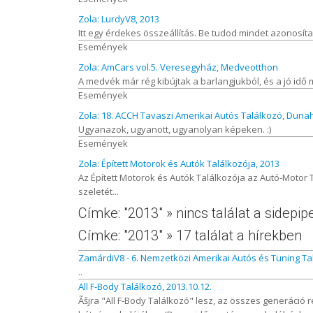
Zola: LurdyV8, 2013
Itt egy érdekes összeállítás. Be tudod mindet azonosíta
Események
Zola: AmCars vol.5. Veresegyház, Medveotthon
A medvék már rég kibújtak a barlangjukból, és a jó idő mo
Események
Zola: 18. ACCH Tavaszi Amerikai Autós Találkozó, Dunah
Ugyanazok, ugyanott, ugyanolyan képeken. :)
Események
Zola: Épített Motorok és Autók Találkozója, 2013
Az Épített Motorok és Autók Találkozója az Autó-Motor
szeletét...
Címke: "2013" » nincs találat a sidepi
Címke: "2013" » 17 találat a hírekben
ZamárdiV8 - 6. Nemzetközi Amerikai Autós és Tuning Tal
..
All F-Body Találkozó, 2013.10.12.
Ãšjra "All F-Body Találkozó" lesz, az összes generáció