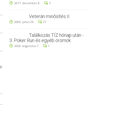
2017. december 8.
3
Veterán minősítés II.
2006. július 26.
27
Találkozás TÍZ hónap után -
3. Poker Run és egyéb örömök
2020. augusztus 7.
1
gy