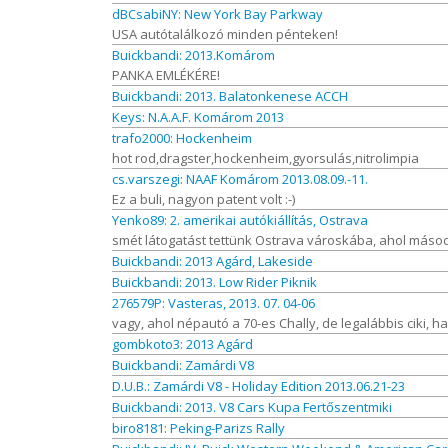
dBCsabiNY: New York Bay Parkway
USA autótalálkozó minden pénteken!
Buickbandi: 2013.Komárom
PANKA EMLÉKÉRE!
Buickbandi: 2013. Balatonkenese ACCH
Keys: N.A.A.F. Komárom 2013
trafo2000: Hockenheim
hot rod,dragster,hockenheim,gyorsulás,nitrolimpia
cs.varszegi: NAAF Komárom 2013.08.09.-11.
Ez a buli, nagyon patent volt :-)
Yenko89: 2. amerikai autókiállítás, Ostrava
smét látogatást tettünk Ostrava városkába, ahol másod
Buickbandi: 2013 Agárd, Lakeside
Buickbandi: 2013. Low Rider Piknik
276579P: Vasteras, 2013. 07. 04-06
vagy, ahol népautó a 70-es Chally, de legalábbis ciki, h
gombkoto3: 2013 Agárd
Buickbandi: Zamárdi V8
D.U.B.: Zamárdi V8 - Holiday Edition 2013.06.21-23
Buickbandi: 2013. V8 Cars Kupa Fertőszentmiki
biro8181: Peking-Parizs Rally