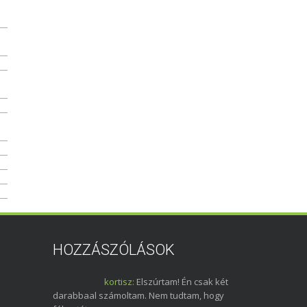
HOZZÁSZÓLÁSOK
kortisz:
Elszúrtam! Én csak két
darabbaal számoltam. Nem tudtam, hogy