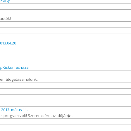
 Party
 autók!
013.04.20
g, Kiskunlacháza
ter látogatása nálunk.
 2013. május 11.
 program volt! Szerencsére az időjár�...