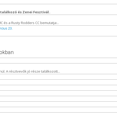
alálkozó és Zenei Fesztivál
..
MC és a Rusty Rodders CC bemutatja:..
cius 23.
mokban
. A résztvevők jó része találkozott...