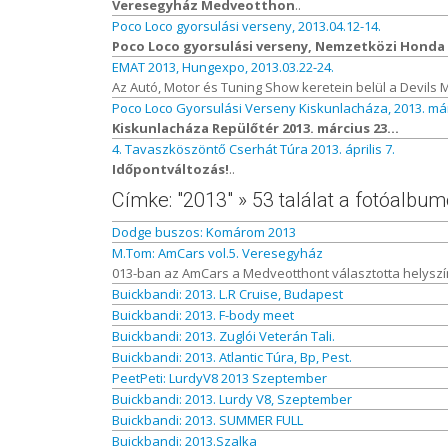
Veresegyház Medveotthon
..
Poco Loco gyorsulási verseny, 2013.04.12-14.
Poco Loco gyorsulási verseny, Nemzetközi Honda t
EMAT 2013, Hungexpo, 2013.03.22-24.
Az Autó, Motor és Tuning Show keretein belül a Devils 
Poco Loco Gyorsulási Verseny Kiskunlacháza, 2013. már
Kiskunlacháza Repülőtér 2013. március 23...
4. Tavaszköszöntő Cserhát Túra 2013. április 7.
Időpontváltozás!
..
Címke: "2013" » 53 találat a fotóalbu
Dodge buszos: Komárom 2013
M.Tom: AmCars vol.5. Veresegyház
013-ban az AmCars a Medveotthont választotta helyszínül
Buickbandi: 2013. L.R Cruise, Budapest
Buickbandi: 2013. F-body meet
Buickbandi: 2013. Zuglói Veterán Tali.
Buickbandi: 2013. Atlantic Túra, Bp, Pest.
PeetPeti: LurdyV8 2013 Szeptember
Buickbandi: 2013. Lurdy V8, Szeptember
Buickbandi: 2013. SUMMER FULL
Buickbandi: 2013.Szalka