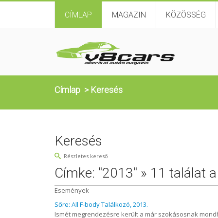
CÍMLAP
MAGAZIN
KÖZÖSSÉG
Címlap
>
Keresés
Keresés
Részletes kereső
Címke: "2013" » 11 találat a
Események
Sőre: All F-body Találkozó, 2013.
Ismét megrendezésre került a már szokásosnak mondhat