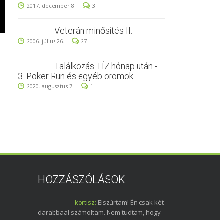
2017. december 8.
3
Veterán minősítés II.
2006. július 26.
27
Találkozás TÍZ hónap után -
3. Poker Run és egyéb örömök
2020. augusztus 7.
1
HOZZÁSZÓLÁSOK
kortisz:
Elszúrtam! Én csak két
darabbaal számoltam. Nem tudtam, hogy