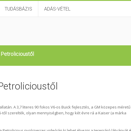
TUDÁSBÁZIS
ADÁS-VÉTEL
 Petrolicioustől
Petrolicioustől
llatán. A 3,7 literes 90 fokos V6-os Buick fejlesztés, a GM közepes méretű
-től szerelték, olyan mennyiségben, hogy két évre rá a Kaiser (a márka
Petrolicious nyolcperces videóján ki lehet élvezni a terepjáró látványát 