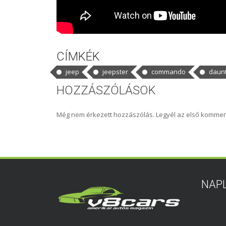
CÍMKÉK
jeep
jeepster
commando
daunt
HOZZÁSZÓLÁSOK
Még nem érkezett hozzászólás. Legyél az első kommen
NAP