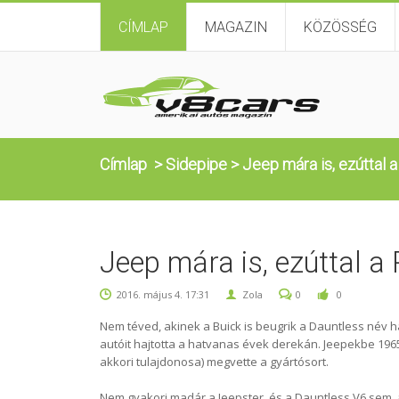
CÍMLAP
MAGAZIN
KÖZÖSSÉG
Címlap
>
Sidepipe
>
Jeep mára is, ezúttal a
Jeep mára is, ezúttal a 
2016. május 4. 17:31
Zola
0
0
Nem téved, akinek a Buick is beugrik a Dauntless név ha
autóit hajtotta a hatvanas évek derekán. Jeepekbe 1965
akkori tulajdonosa) megvette a gyártósort.
Nem gyakori madár a Jeepster, és a Dauntless V6 sem, a 