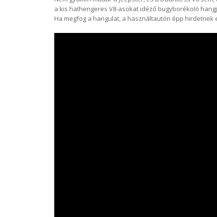
a kis hathengeres V8-asokat idéző bugyborékoló hangjá
Ha megfog a hangulat, a használtautón épp hirdetnek egye