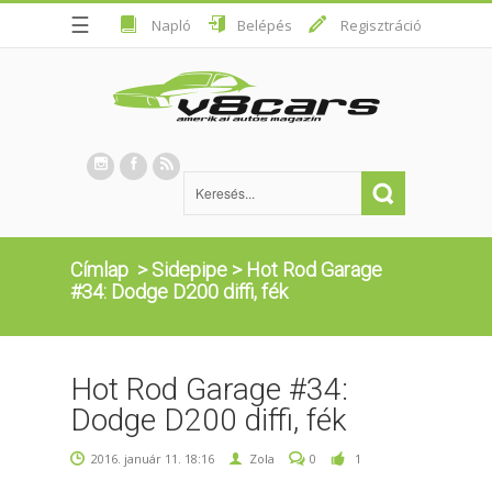
☰
Napló
Belépés
Regisztráció
Címlap
>
Sidepipe
>
Hot Rod Garage
#34: Dodge D200 diffi, fék
Hot Rod Garage #34:
Dodge D200 diffi, fék
2016. január 11. 18:16
Zola
0
1