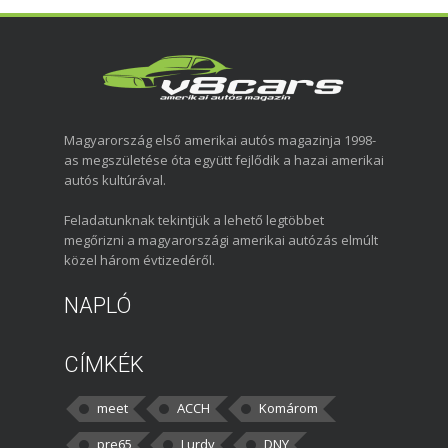
Magyarország első amerikai autós magazinja 1998-
as megszületése óta együtt fejlődik a hazai amerikai
autós kultúrával.
Feladatunknak tekintjük a lehető legtöbbet
megőrizni a magyarországi amerikai autózás elmúlt
közel három évtizedéről.
NAPLÓ
CÍMKÉK
meet
ACCH
Komárom
pre65
Lurdy
DNY