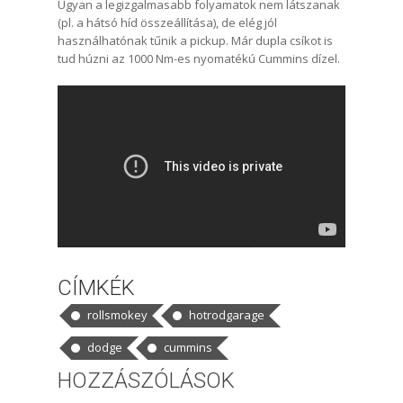
Ugyan a legizgalmasabb folyamatok nem látszanak
(pl. a hátsó híd összeállítása), de elég jól
használhatónak tűnik a pickup. Már dupla csíkot is
tud húzni az 1000 Nm-es nyomatékú Cummins dízel.
CÍMKÉK
rollsmokey
hotrodgarage
dodge
cummins
HOZZÁSZÓLÁSOK