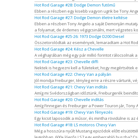
Hot Rod Garage #28: Dodge Demon futómű
Ebben a részben egy kisebb vagyon ugrik be Tony Angel
Hot Rod Garage #27: Dodge Demon életre keltése
Ebben a részben Tony Angelo a saját Demonján mutatja 
a folyamat, de érdemes végigcsinálni, mert végzetes kop
Hot Rod Garage #25-26: 1973 Dodge D200 Diesel
Összetorolódtak az események, lemaradtam a Hot Rod 
Hot Rod Garage #24: Kész a Chevelle
A véghajrában még egy pár millió forintot rálocsolnak a C
Hot Rod Garage #23: Chevelle diffi
Nektek is hegyezni kell a fületeket, hogy megértsétek ezt a
Hot Rod Garage #22: Chevy Van a pályán
Jól mondja Freiburger, tényleg erre a részre vártunk, vé
Hot Rod Garage #21: Chevy Van indítás
Amíg mi Svédországban időztünk, Freiburgerék beindítot
Hot Rod Garage #20: Chevelle indítás
Amíg Finnegan és Freiburger a Power Touron jár, Tony Ang
Hot Rod Garage #19: Chevy Van fényezés
Egy kicsit laposodik a műsor, és mintha rövidülne is az 
Hot Rod Garage #18: LS motoros Chevy Van
Még a hosszúra nyúlt Mustang epizódok előtt elsütötték
legjobban. 600+ lóerős LS7 egy emberrabló buszba? Csak 