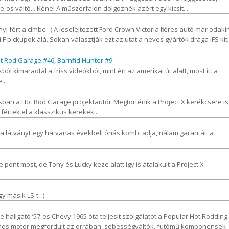
-os váltó... Kéne! A műszerfalon dolgoznék azért egy kicsit...
ért a címbe. :) A leselejtezett Ford Crown Victoria filléres autó már odakin
 pickupok alá. Sokan választják ezt az utat a neves gyártók drága IFS kitj
ot Rod Garage #46, Barnfind Hunter #9
l kimaradtál a friss videókból, mint én az amerikai út alatt, most itt a
:..
ban a Hot Rod Garage projektautói. Megtörténik a Project X kerékcsere is
fértek el a klasszikus kerekek...
 a látványt egy hatvanas évekbeli óriás kombi adja, nálam garantált a
pont most, de Tony és Lucky keze alatt így is átalakult a Project X
másik LS-t. :)..
re hallgató ’57-es Chevy 1965 óta teljesít szolgálatot a Popular Hot Rodding
számos motor megfordult az orrában, sebességváltók, futómű komponensek