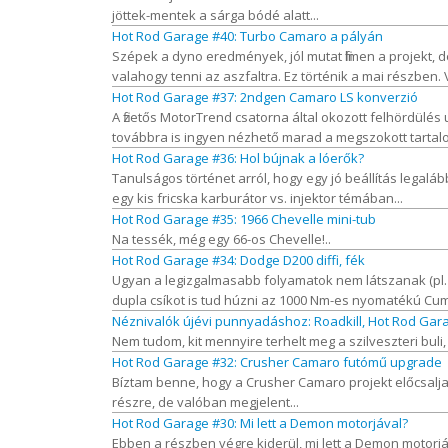
jöttek-mentek a sárga bódé alatt...
Hot Rod Garage #40: Turbo Camaro a pályán
Szépek a dyno eredmények, jól mutat filmen a projekt, de 
valahogy tenni az aszfaltra. Ez történik a mai részben. V
Hot Rod Garage #37: 2ndgen Camaro LS konverzió
A fizetős MotorTrend csatorna által okozott felhördülé
továbbra is ingyen nézhető marad a megszokott tartalo
Hot Rod Garage #36: Hol bújnak a lóerők?
Tanulságos történet arról, hogy egy jó beállítás legalá
egy kis fricska karburátor vs. injektor témában...
Hot Rod Garage #35: 1966 Chevelle mini-tub
Na tessék, még egy 66-os Chevelle!..
Hot Rod Garage #34: Dodge D200 diffi, fék
Ugyan a legizgalmasabb folyamatok nem látszanak (pl. a
dupla csíkot is tud húzni az 1000 Nm-es nyomatékú Cumm
Néznivalók újévi punnyadáshoz: Roadkill, Hot Rod Gara
Nem tudom, kit mennyire terhelt meg a szilveszteri bu
Hot Rod Garage #32: Crusher Camaro futómű upgrade
Bíztam benne, hogy a Crusher Camaro projekt előcsalja F
részre, de valóban megjelent...
Hot Rod Garage #30: Mi lett a Demon motorjával?
Ebben a részben végre kiderül, mi lett a Demon motorjáva