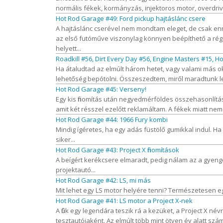
normális fékek, kormányzás, injektoros motor, overdrive
Hot Rod Garage #49: Ford pickup hajtáslánc csere
A hajtáslánc cserével nem mondtam eleget, de csak ennyi f
az első futóműve viszonylag könnyen beépíthető a régi F
helyett...
Roadkill #56, Dirt Every Day #56, Engine Masters #15, H
Ha átaludtad az elmúlt három hetet, vagy valami más okbó
lehetőség bepótolni. Összeszedtem, miről maradtunk le
Hot Rod Garage #45: Verseny!
Egy kis finomítás után negyedmérföldes összehasonlítás
amit két résszel ezelőtt reklamáltam. A fékek miatt nem 
Hot Rod Garage #44: 1966 Fury kombi
Mindig ígéretes, ha egy adás füstölő gumikkal indul. Ha
siker...
Hot Rod Garage #43: Project X finomítások
A beígért kerékcsere elmaradt, pedig nálam az a gyenge 
projektautó...
Hot Rod Garage #42: LS, mi más
Mit lehet egy LS motor helyére tenni? Természetesen egy 
Hot Rod Garage #41: LS motor a Project X-nek
A fiúk egy legendára teszik rá a kezüket, a Project X név
tesztautójaként. Az elmúlt több mint ötven év alatt 