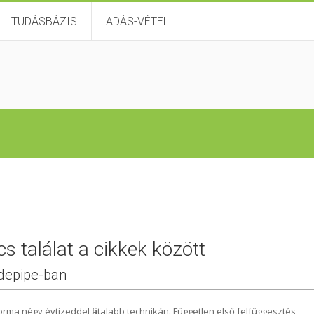
TUDÁSBÁZIS
ADÁS-VÉTEL
s találat a cikkek között
idepipe-ban
rma négy évtizeddel fiatalabb technikán. Független első felfüggesztés,