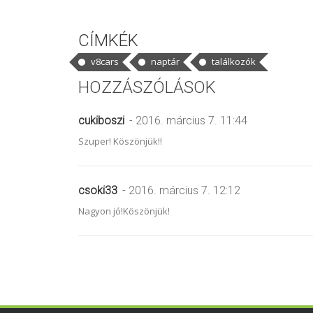
CÍMKÉK
v8cars
naptár
találkozók
HOZZÁSZÓLÁSOK
cukiboszi
- 2016. március 7. 11:44
Szuper! Köszönjük!!
csoki33
- 2016. március 7. 12:12
Nagyon jó!Köszönjük!