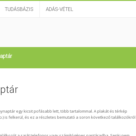
TUDÁSBÁZIS
ADÁS-VÉTEL
aptár
ptár
aptár egy kicsit pofásabb lett, több tartalommal. A plakát és térkép
b.) is felkerül, és ez a részletes bemutató a soron következő találkozókról
 találkozót a saját telefonos vagy számítógépes naptáradba. Senki nem