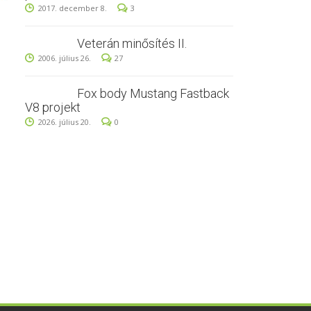
2017. december 8.
3
Veterán minősítés II.
2006. július 26.
27
Fox body Mustang Fastback
V8 projekt
2026. július 20.
0