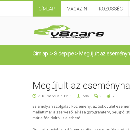
CÍMLAP
MAGAZIN
KÖZÖSSÉG
Címlap
>
Sidepipe
>
Megújult az eseményn
Megújult az eseményna
2016. március 7. 11:30
Zola
2
2
Ez amolyan szolgálati közlemény, az őskövület eseményn
mellett már a szervező leírása (programterv, beugró, st
már a főoldalról is elérhető.
De ami a legjobb: a dátumra kattintva exportálhatod a