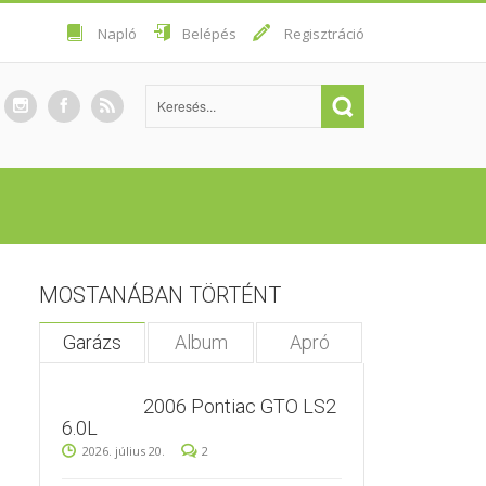
Napló
Belépés
Regisztráció
MOSTANÁBAN TÖRTÉNT
Garázs
Album
Apró
2006 Pontiac GTO LS2
6.0L
2026. július 20.
2