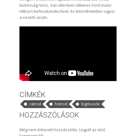
biztonság nincs. Van ellenben ötliteres Ford motor
Hilborn befecskendezővel, és letörölhetetlen vigyor
a vezető arcán.
CÍMKÉK
ratrod
hotrod
bigmuscle
HOZZÁSZÓLÁSOK
Még nem érkezett hozzászólás. Legyél az első
kommentelő!