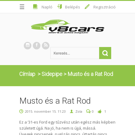
☰
Napló
Belépés
Regisztráció
Címlap
>
Sidepipe
>
Musto és a Rat Rod
Musto és a Rat Rod
2015. november 15. 11:23
Zola
0
1
Ez a ’31-es Ford egy tűzvész után egész más képben
született újjá. Na jó, ha nem is újjá, mássá.
Üvegek nincsenek, rugózás nincs, úttartás nincs,