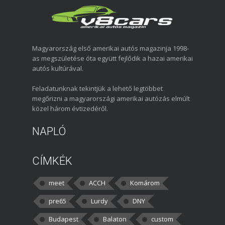
Magyarország első amerikai autós magazinja 1998-
as megszületése óta együtt fejlődik a hazai amerikai
autós kultúrával.
Feladatunknak tekintjük a lehető legtöbbet
megőrizni a magyarországi amerikai autózás elmúlt
közel három évtizedéről.
NAPLÓ
CÍMKÉK
meet
ACCH
Komárom
pre65
Lurdy
DNY
Budapest
Balaton
custom