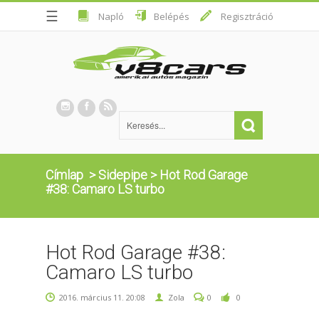
☰
Napló
Belépés
Regisztráció
Címlap
>
Sidepipe
>
Hot Rod Garage
#38: Camaro LS turbo
Hot Rod Garage #38:
Camaro LS turbo
2016. március 11. 20:08
Zola
0
0