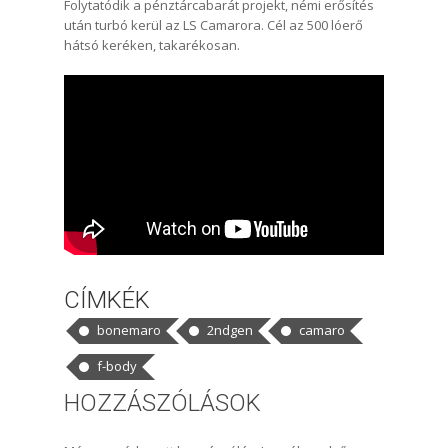
Folytatódik a pénztárcabarát projekt, némi erősítés
után turbó kerül az LS Camarora. Cél az 500 lóerő
hátsó keréken, takarékosan.
CÍMKÉK
bonemaro
2ndgen
camaro
f-body
HOZZÁSZÓLÁSOK