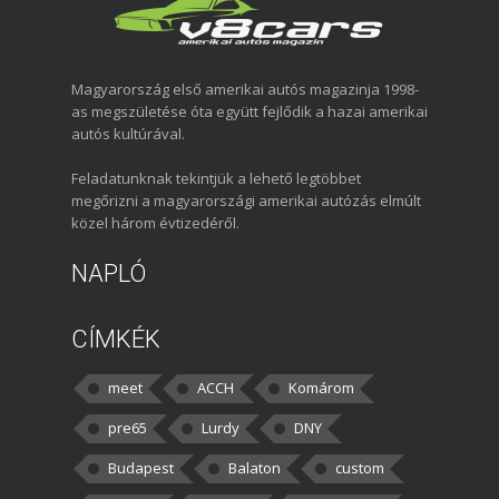
Magyarország első amerikai autós magazinja 1998-
as megszületése óta együtt fejlődik a hazai amerikai
autós kultúrával.
Feladatunknak tekintjük a lehető legtöbbet
megőrizni a magyarországi amerikai autózás elmúlt
közel három évtizedéről.
NAPLÓ
CÍMKÉK
meet
ACCH
Komárom
pre65
Lurdy
DNY
Budapest
Balaton
custom