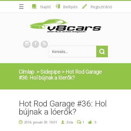
☰
Napló
Belépés
Regisztráció
Címlap
>
Sidepipe
>
Hot Rod Garage
#36: Hol bújnak a lóerők?
Hot Rod Garage #36: Hol
bújnak a lóerők?
2016. január 30. 16:01
Zola
1
5