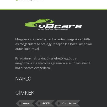
Magyarország első amerikai autós magazinja 1998-
as megszületése óta együtt fejlődik a hazai amerikai
autós kultúrával.
Feladatunknak tekintjük a lehető legtöbbet
megőrizni a magyarországi amerikai autózás elmúlt
közel három évtizedéről.
NAPLÓ
CÍMKÉK
meet
ACCH
Komárom