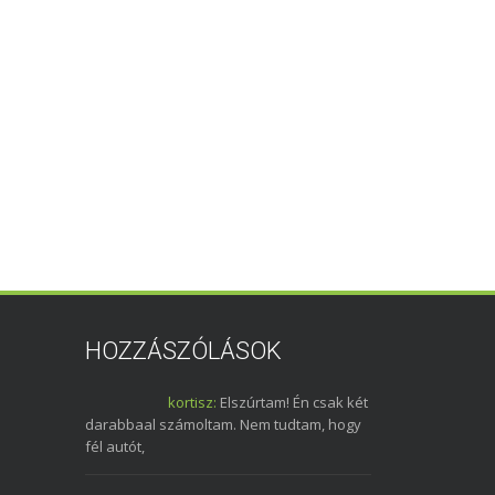
HOZZÁSZÓLÁSOK
kortisz:
Elszúrtam! Én csak két
darabbaal számoltam. Nem tudtam, hogy
fél autót,