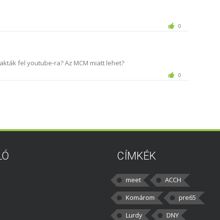
0
kták fel youtube-ra? Az MCM miatt lehet?
0
LÓ
CÍMKÉK
meet
ACCH
Komárom
pre65
Lurdy
DNY