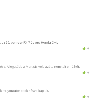
 az 59.-ben egy RX-7 és egy Honda Civic
0
z. A legutóbb a Monzás volt, azóta nem telt el 12 hét.
0
ak mi, youtube-osok késve kapjuk.
0