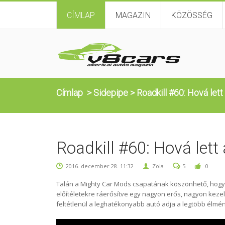
CÍMLAP
MAGAZIN
KÖZÖSSÉG
Címlap
>
Sidepipe
>
Roadkill #60: Hová lett
Roadkill #60: Hová lett
2016. december 28. 11:32
Zola
5
0
Talán a Mighty Car Mods csapatának köszönhető, hogy a
előítéletekre ráerősítve egy nagyon erős, nagyon kezelhe
feltétlenül a leghatékonyabb autó adja a legtöbb élmén