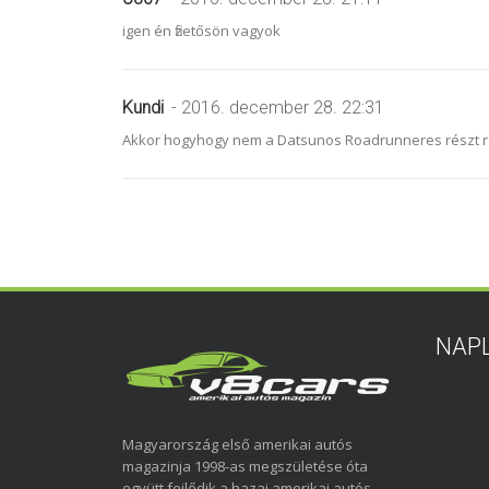
igen én fizetősön vagyok
Kundi
- 2016. december 28. 22:31
Akkor hogyhogy nem a Datsunos Roadrunneres részt ra
NAP
Magyarország első amerikai autós
magazinja 1998-as megszületése óta
együtt fejlődik a hazai amerikai autós