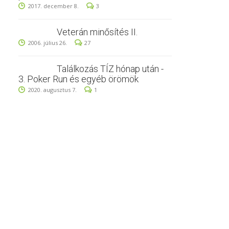
2017. december 8.
3
Veterán minősítés II.
2006. július 26.
27
Találkozás TÍZ hónap után -
3. Poker Run és egyéb örömök
2020. augusztus 7.
1