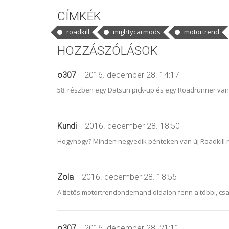
CÍMKÉK
roadkill
mightycarmods
motortrend
HOZZÁSZÓLÁSOK
o307
- 2016. december 28. 14:17
58. részben egy Datsun pick-up és egy Roadrunner van,
Kundi
- 2016. december 28. 18:50
Hogyhogy? Minden negyedik pénteken van új Roadkill rés
Zola
- 2016. december 28. 18:55
A fizetős motortrendondemand oldalon fenn a többi, cs
o307
- 2016. december 28. 21:11