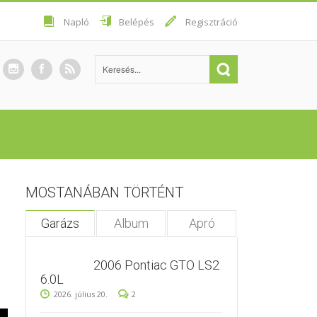
Napló
Belépés
Regisztráció
MOSTANÁBAN TÖRTÉNT
Garázs
Album
Apró
2006 Pontiac GTO LS2
6.0L
2026. július 20.
2