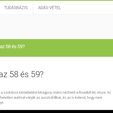
TUDÁSBÁZIS
ADÁS-VÉTEL
 az 58 és 59?
 az 58 és 59?
 szokásos késleltetést kihagyva, máris nézhető a Roadkill 60. része. Az
tetlen autóval várják az ausztrál fiúkat, és az is kiderül, hogy nem
yt.