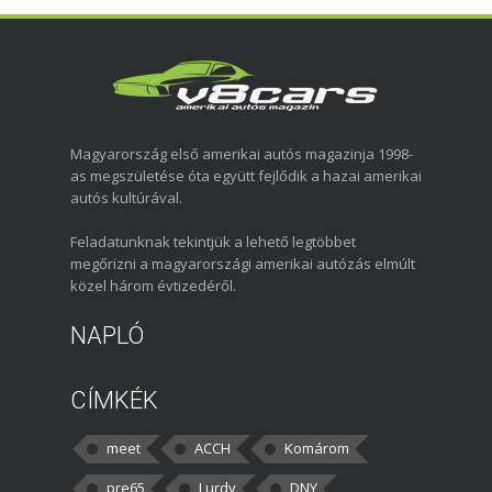
Magyarország első amerikai autós magazinja 1998-
as megszületése óta együtt fejlődik a hazai amerikai
autós kultúrával.
Feladatunknak tekintjük a lehető legtöbbet
megőrizni a magyarországi amerikai autózás elmúlt
közel három évtizedéről.
NAPLÓ
CÍMKÉK
meet
ACCH
Komárom
pre65
Lurdy
DNY