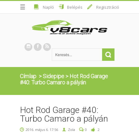
☰
Napló
Belépés
Regisztráció
Címlap
>
Sidepipe
>
Hot Rod Garage
#40: Turbo Camaro a pályán
Hot Rod Garage #40:
Turbo Camaro a pályán
2016. május 6. 17:56
Zola
0
2