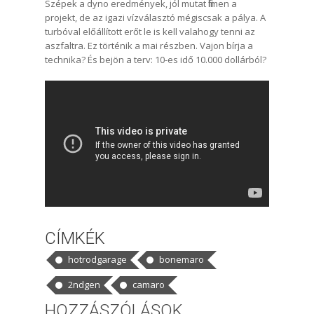
Szépek a dyno eredmények, jól mutat filmen a
projekt, de az igazi vízválasztó mégiscsak a pálya. A
turbóval előállított erőt le is kell valahogy tenni az
aszfaltra. Ez történik a mai részben. Vajon bírja a
technika? És bejön a terv: 10-es idő 10.000 dollárból?
CÍMKÉK
hotrodgarage
bonemaro
2ndgen
camaro
HOZZÁSZÓLÁSOK