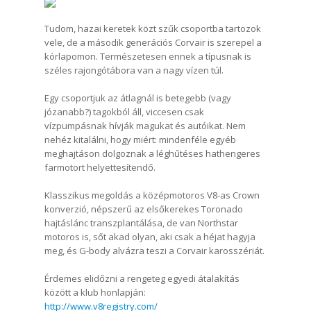
Tudom, hazai keretek közt szűk csoportba tartozok
vele, de a második generációs Corvair is szerepel a
kórlapomon. Természetesen ennek a típusnak is
széles rajongótábora van a nagy vízen túl.
Egy csoportjuk az átlagnál is betegebb (vagy
józanabb?) tagokból áll, viccesen csak
vízpumpásnak hívják magukat és autóikat. Nem
nehéz kitalálni, hogy miért: mindenféle egyéb
meghajtáson dolgoznak a léghűtéses hathengeres
farmotort helyettesítendő.
Klasszikus megoldás a középmotoros V8-as Crown
konverzió, népszerű az elsőkerekes Toronado
hajtáslánc transzplantálása, de van Northstar
motoros is, sőt akad olyan, aki csak a héjat hagyja
meg, és G-body alvázra teszi a Corvair karosszériát.
Érdemes elidőzni a rengeteg egyedi átalakítás
között a klub honlapján:
http://www.v8registry.com/