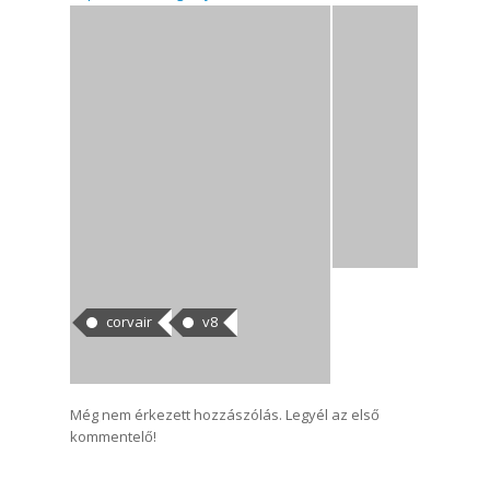
CÍMKÉK
corvair
v8
HOZZÁSZÓLÁSOK
Még nem érkezett hozzászólás. Legyél az első
kommentelő!