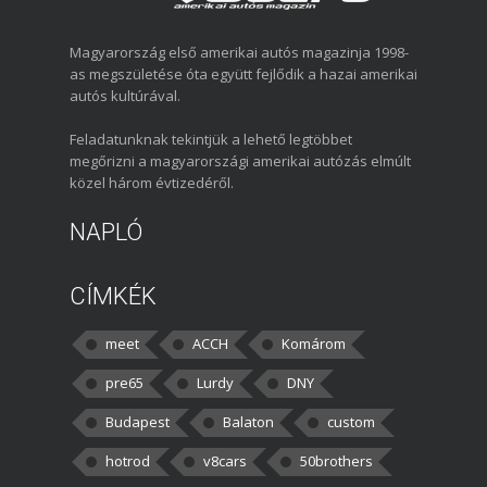
Magyarország első amerikai autós magazinja 1998-
as megszületése óta együtt fejlődik a hazai amerikai
autós kultúrával.
Feladatunknak tekintjük a lehető legtöbbet
megőrizni a magyarországi amerikai autózás elmúlt
közel három évtizedéről.
NAPLÓ
CÍMKÉK
meet
ACCH
Komárom
pre65
Lurdy
DNY
Budapest
Balaton
custom
hotrod
v8cars
50brothers