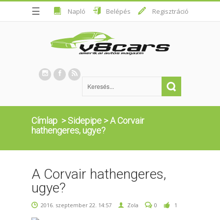
☰
Napló
Belépés
Regisztráció
Címlap
>
Sidepipe
>
A Corvair
hathengeres, ugye?
A Corvair hathengeres,
ugye?
2016. szeptember 22. 14:57
Zola
0
1