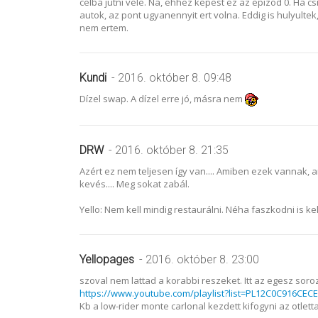
celba jutni vele. Na, ehhez kepest ez az epizod 0. Ha c
autok, az pont ugyanennyit ert volna. Eddig is hulyultek
nem ertem.
Kundi
- 2016. október 8. 09:48
Dízel swap. A dízel erre jó, másra nem
DRW
- 2016. október 8. 21:35
Azért ez nem teljesen így van.... Amiben ezek vannak, arr
kevés.... Meg sokat zabál.
Yello: Nem kell mindig restaurálni. Néha faszkodni is kell
Yellopages
- 2016. október 8. 23:00
szoval nem lattad a korabbi reszeket. Itt az egesz soroz
https://www.youtube.com/playlist?list=PL12C0C916CEC
Kb a low-rider monte carlonal kezdett kifogyni az otletta