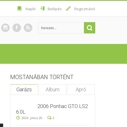
Napló
Belépés
Regisztráció
MOSTANÁBAN TÖRTÉNT
Garázs
Album
Apró
2006 Pontiac GTO LS2
6.0L
2026. július 20.
2