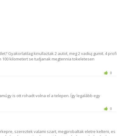
t? Gyakorlatilag kinullaztak 2 autot, meg 2 vadiuj gumit. 4 profi
en 100 kilometert se tudjanak megtennia tokeletesen
0
amúgy is ott rohadt volna el a telepen. Így legalább egy
0
rkepre, szereztek valami szart, megprobaltak eletre kelteni, es