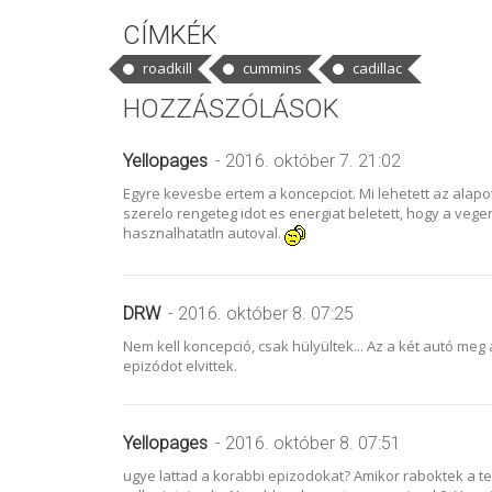
CÍMKÉK
roadkill
cummins
cadillac
HOZZÁSZÓLÁSOK
Yellopages
- 2016. október 7. 21:02
Egyre kevesbe ertem a koncepciot. Mi lehetett az alapotle
szerelo rengeteg idot es energiat beletett, hogy a veg
hasznalhatatln autoval.
DRW
- 2016. október 8. 07:25
Nem kell koncepció, csak hülyültek... Az a két autó meg 
epizódot elvittek.
Yellopages
- 2016. október 8. 07:51
ugye lattad a korabbi epizodokat? Amikor raboktek a te