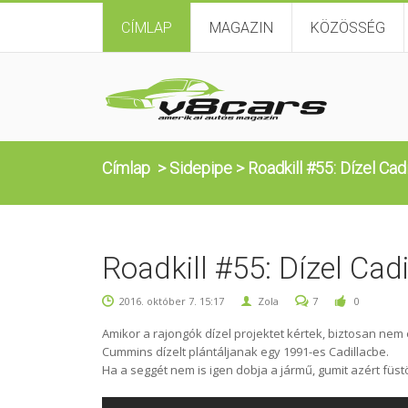
CÍMLAP
MAGAZIN
KÖZÖSSÉG
Címlap
>
Sidepipe
>
Roadkill #55: Dízel Cadi
Roadkill #55: Dízel Cadi
2016. október 7. 15:17
Zola
7
0
Amikor a rajongók dízel projektet kértek, biztosan nem
Cummins dízelt plántáljanak egy 1991-es Cadillacbe.
Ha a seggét nem is igen dobja a jármű, gumit azért füst