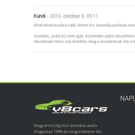
Kundi
- 2016. október 9. 09:11
Dízel teherautóba való, értem én. Személyautóban ninc
Gombóc, azért ez nem igaz. A lowrider utáni részekbe
részeknek nincs sok értelme, meg a mostaninak. De a t
NAP
Magyarország első amerikai autós
magazinja 1998-as megszületése óta