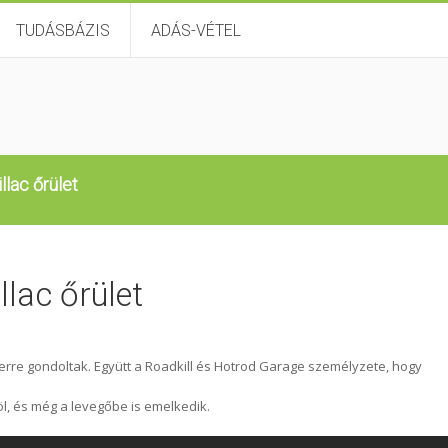
TUDÁSBÁZIS
ADÁS-VÉTEL
llac őrület
llac őrület
 erre gondoltak. Együtt a Roadkill és Hotrod Garage személyzete, hogy
öl, és még a levegőbe is emelkedik.