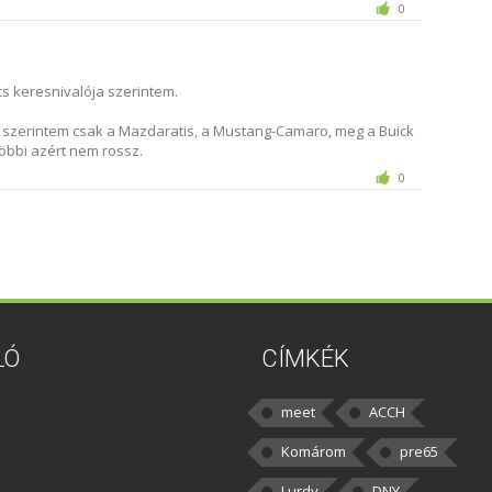
0
s keresnivalója szerintem.
n szerintem csak a Mazdaratis, a Mustang-Camaro, meg a Buick
öbbi azért nem rossz.
0
LÓ
CÍMKÉK
meet
ACCH
Komárom
pre65
Lurdy
DNY