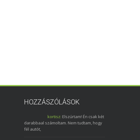
HOZZÁSZÓLÁSOK
kortisz:
Elszúrtam! Én csak két
darabbaal számoltam. Nem tudtam, hogy
fél autót,