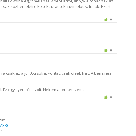
sinaltak volna egy timelapse videot arrol, ahogy elrohadnak az
, csak kozben eletre keltek az autok, nem elpusztultak. Ezert
0
0
a csak az a jó.. Aki sokat vontat, csak dízelt hajt. A benzines
. Ez egy ilyen rész volt. Nekem azért tetszett...
0
at:
EA3BC
r.