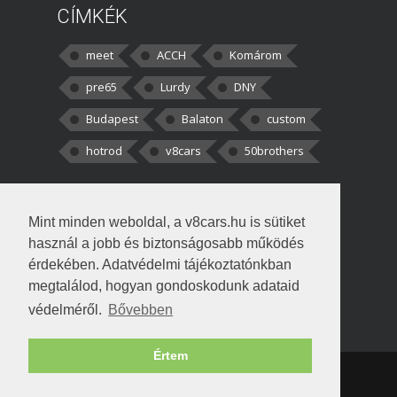
CÍMKÉK
meet
ACCH
Komárom
pre65
Lurdy
DNY
Budapest
Balaton
custom
hotrod
v8cars
50brothers
HOZZÁSZÓLÁSOK
Mint minden weboldal, a v8cars.hu is sütiket
kortisz:
Elszúrtam! Én csak két
használ a jobb és biztonságosabb működés
darabbaal számoltam. Nem tudtam, hogy fél autót,
érdekében. Adatvédelmi tájékoztatónkban
megtalálod, hogyan gondoskodunk adataid
Béke:
Tényleg nagyon jó kérdés volt
védelméről.
Bővebben
!fasza Örültem is nagyon, amikor
Értem
Copyright © 1998-2026 v8cars.hu
T
|
|
Szerzői jogok
|
Adatkezelés
Napló