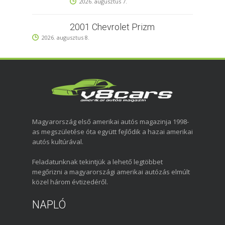
2026. augusztus 7.
2001 Chevrolet Prizm
2026. augusztus 8.
Magyarország első amerikai autós magazinja 1998-
as megszületése óta együtt fejlődik a hazai amerikai
autós kultúrával.
Feladatunknak tekintjük a lehető legtöbbet
megőrizni a magyarországi amerikai autózás elmúlt
közel három évtizedéről.
NAPLÓ