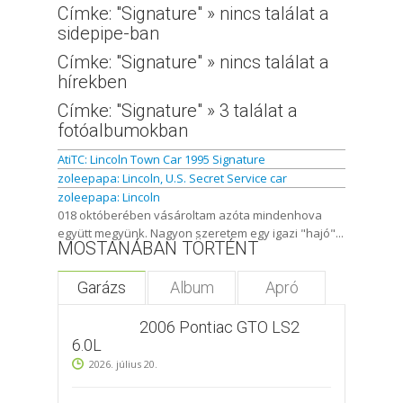
Címke: "Signature" » nincs találat a
sidepipe-ban
Címke: "Signature" » nincs találat a
hírekben
Címke: "Signature" » 3 találat a
fotóalbumokban
AtiTC: Lincoln Town Car 1995 Signature
zoleepapa: Lincoln, U.S. Secret Service car
zoleepapa: Lincoln
018 októberében vásároltam azóta mindenhova
együtt megyünk. Nagyon szeretem egy igazi "hajó"...
MOSTANÁBAN TÖRTÉNT
Garázs
Album
Apró
2006 Pontiac GTO LS2
6.0L
2026. július 20.