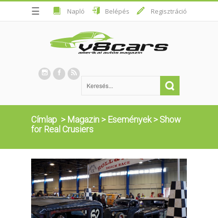
☰
Napló
Belépés
Regisztráció
Címlap
>
Magazin
>
Események
>
Show
for Real Crusiers