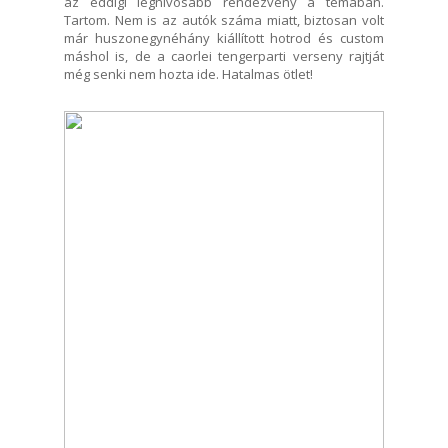
az eddigi legnívósabb rendezvény a témában.
Tartom. Nem is az autók száma miatt, biztosan volt
már huszonegynéhány kiállított hotrod és custom
máshol is, de a caorlei tengerparti verseny rajtját
még senki nem hozta ide. Hatalmas ötlet!