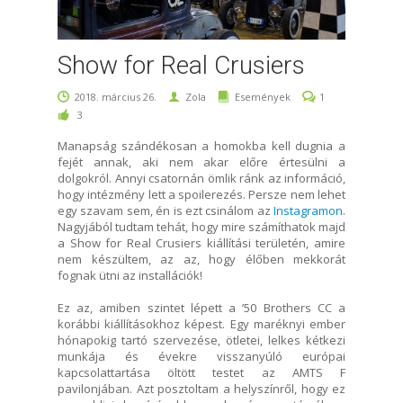
Show for Real Crusiers
2018. március 26.
Zola
Események
1
3
Manapság szándékosan a homokba kell dugnia a
fejét annak, aki nem akar előre értesülni a
dolgokról. Annyi csatornán ömlik ránk az információ,
hogy intézmény lett a spoilerezés. Persze nem lehet
egy szavam sem, én is ezt csinálom az
Instagramon
.
Nagyjából tudtam tehát, hogy mire számíthatok majd
a Show for Real Crusiers kiállítási területén, amire
nem készültem, az az, hogy élőben mekkorát
fognak ütni az installációk!
Ez az, amiben szintet lépett a ’50 Brothers CC a
korábbi kiállításokhoz képest. Egy maréknyi ember
hónapokig tartó szervezése, ötletei, lelkes kétkezi
munkája és évekre visszanyúló európai
kapcsolattartása öltött testet az AMTS F
pavilonjában. Azt posztoltam a helyszínről, hogy ez