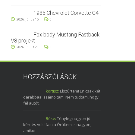
1985 Chevrolet Corvette C4
2026. július 15.
0
Fox body Mustang Fastback
V8 projekt
2026. július 20.
0
HOZZÁSZÓLÁSOK
kortisz:
Elszúrtam! Én csak két
darabbaal számoltam. Nem tudtam, hogy
fél autót,
Béke:
Tényleg nagyon jó
kérdés volt !fasza Örültem is nagyon,
amikor