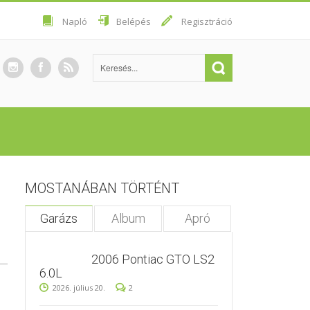
Napló
Belépés
Regisztráció
MOSTANÁBAN TÖRTÉNT
Garázs
Album
Apró
2006 Pontiac GTO LS2
6.0L
2026. július 20.
2