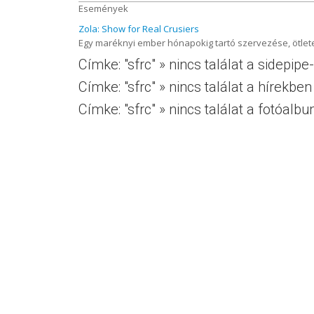
Események
Zola: Show for Real Crusiers
Egy maréknyi ember hónapokig tartó szervezése, ötletei,
Címke: "sfrc" » nincs találat a sidepipe
Címke: "sfrc" » nincs találat a hírekben
Címke: "sfrc" » nincs találat a fotóal