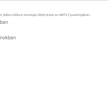
 lelkes kétkezi munkája öltött testet az AMTS F pavilonjában...
-ban
bumokban