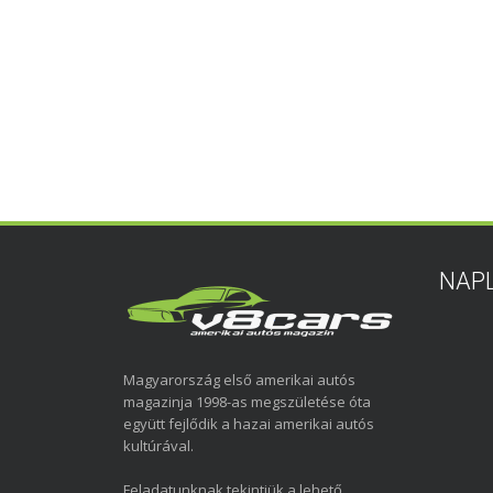
NAP
Magyarország első amerikai autós
magazinja 1998-as megszületése óta
együtt fejlődik a hazai amerikai autós
kultúrával.
Feladatunknak tekintjük a lehető