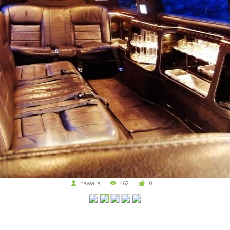
hawaiia
462
0