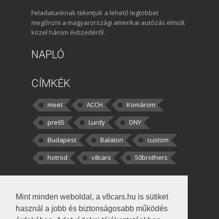
Feladatunknak tekintjük a lehető legtöbbet
megőrizni a magyarországi amerikai autózás elmúlt
közel három évtizedéről.
NAPLÓ
CÍMKÉK
meet
ACCH
Komárom
pre65
Lurdy
DNY
Budapest
Balaton
custom
hotrod
v8cars
50brothers
HOZZÁSZÓLÁSOK
Mint minden weboldal, a v8cars.hu is sütiket
kortisz:
Elszúrtam! Én csak két
használ a jobb és biztonságosabb működés
darabbaal számoltam. Nem tudtam, hogy fél autót,