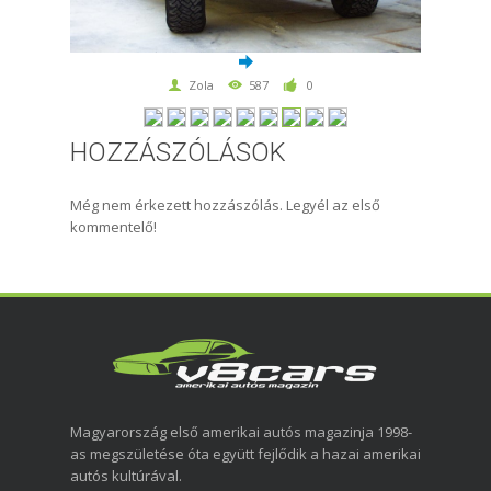
Zola
587
0
HOZZÁSZÓLÁSOK
Még nem érkezett hozzászólás. Legyél az első
kommentelő!
Magyarország első amerikai autós magazinja 1998-
as megszületése óta együtt fejlődik a hazai amerikai
autós kultúrával.