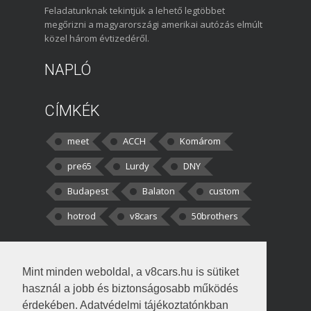
Feladatunknak tekintjük a lehető legtöbbet
megőrizni a magyarországi amerikai autózás elmúlt
közel három évtizedéről.
NAPLÓ
CÍMKÉK
meet
ACCH
Komárom
pre65
Lurdy
DNY
Budapest
Balaton
custom
hotrod
v8cars
50brothers
HOZZÁSZÓLÁSOK
Mint minden weboldal, a v8cars.hu is sütiket
kortisz:
Elszúrtam! Én csak két
használ a jobb és biztonságosabb működés
darabbaal számoltam. Nem tudtam, hogy fél autót,
érdekében. Adatvédelmi tájékoztatónkban