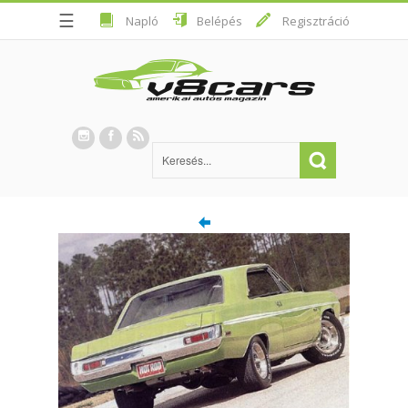
☰
Napló
Belépés
Regisztráció