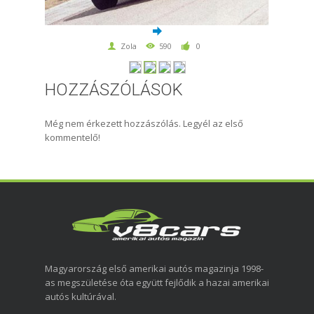
Zola
590
0
HOZZÁSZÓLÁSOK
Még nem érkezett hozzászólás. Legyél az első
kommentelő!
Magyarország első amerikai autós magazinja 1998-
as megszületése óta együtt fejlődik a hazai amerikai
autós kultúrával.