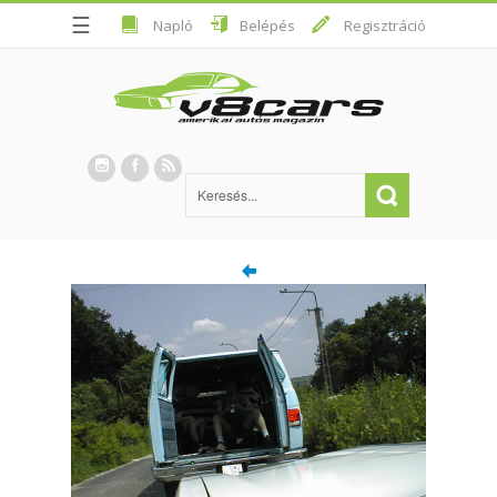
☰
Napló
Belépés
Regisztráció