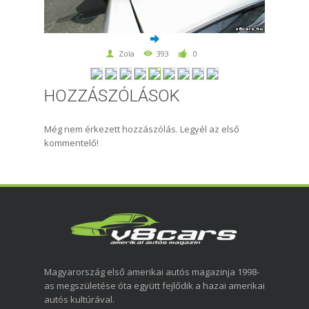
Zola
393
0
HOZZÁSZÓLÁSOK
Még nem érkezett hozzászólás. Legyél az első
kommentelő!
Magyarország első amerikai autós magazinja 1998-
as megszületése óta együtt fejlődik a hazai amerikai
autós kultúrával.