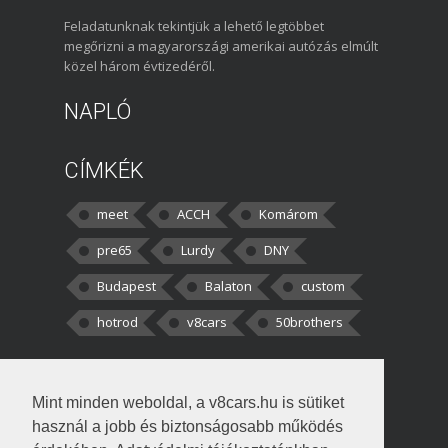
Feladatunknak tekintjük a lehető legtöbbet
megőrizni a magyarországi amerikai autózás elmúlt
közel három évtizedéről.
NAPLÓ
CÍMKÉK
meet
ACCH
Komárom
pre65
Lurdy
DNY
Budapest
Balaton
custom
hotrod
v8cars
50brothers
HOZZÁSZÓLÁSOK
Mint minden weboldal, a v8cars.hu is sütiket
kortisz:
Elszúrtam! Én csak két
használ a jobb és biztonságosabb működés
darabbaal számoltam. Nem tudtam, hogy fél autót,