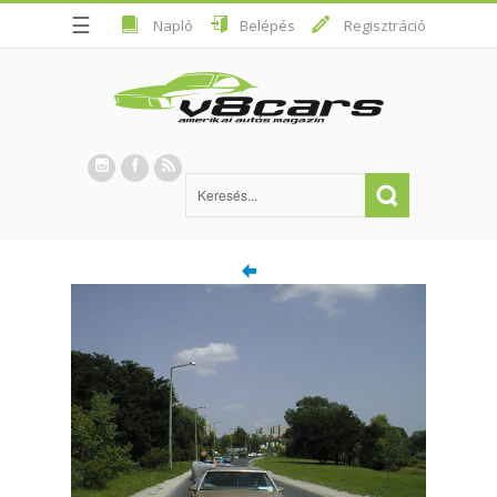
☰
Napló
Belépés
Regisztráció