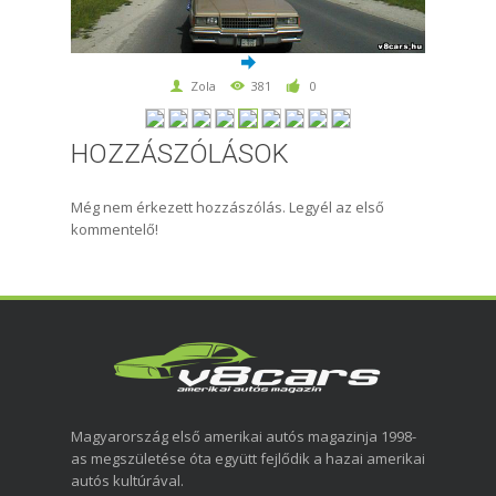
Zola
381
0
HOZZÁSZÓLÁSOK
Még nem érkezett hozzászólás. Legyél az első
kommentelő!
Magyarország első amerikai autós magazinja 1998-
as megszületése óta együtt fejlődik a hazai amerikai
autós kultúrával.