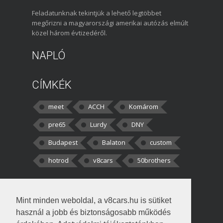
Feladatunknak tekintjük a lehető legtöbbet
megőrizni a magyarországi amerikai autózás elmúlt
közel három évtizedéről.
NAPLÓ
CÍMKÉK
meet
ACCH
Komárom
pre65
Lurdy
DNY
Budapest
Balaton
custom
hotrod
v8cars
50brothers
HOZZÁSZÓLÁSOK
Mint minden weboldal, a v8cars.hu is sütiket
kortisz:
Elszúrtam! Én csak két
használ a jobb és biztonságosabb működés
darabbaal számoltam. Nem tudtam, hogy fél autót,