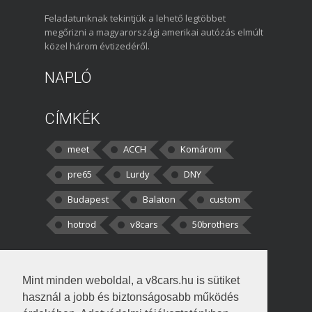
Feladatunknak tekintjük a lehető legtöbbet
megőrizni a magyarországi amerikai autózás elmúlt
közel három évtizedéről.
NAPLÓ
CÍMKÉK
meet
ACCH
Komárom
pre65
Lurdy
DNY
Budapest
Balaton
custom
hotrod
v8cars
50brothers
HOZZÁSZÓLÁSOK
Mint minden weboldal, a v8cars.hu is sütiket
kortisz:
Elszúrtam! Én csak két
használ a jobb és biztonságosabb működés
darabbaal számoltam. Nem tudtam, hogy fél autót,