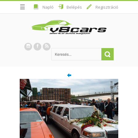
☰
Napló
Belépés
Regisztráció