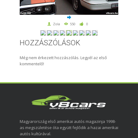
Zola
550
0
HOZZÁSZÓLÁSOK
Még nem érkezett hozzászólás. Legyél az első
kommentelő!
Magyarország első amerikai autós magazinja 1998-
as megszületése óta együtt fejlődik a hazai amerikai
autós kultúrával.