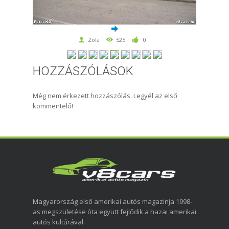
Zola
525
0
HOZZÁSZÓLÁSOK
Még nem érkezett hozzászólás. Legyél az első
kommentelő!
Magyarország első amerikai autós magazinja 1998-
as megszületése óta együtt fejlődik a hazai amerikai
autós kultúrával.