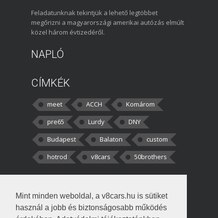
Feladatunknak tekintjük a lehető legtöbbet
megőrizni a magyarországi amerikai autózás elmúlt
közel három évtizedéről.
NAPLÓ
CÍMKÉK
meet
ACCH
Komárom
pre65
Lurdy
DNY
Budapest
Balaton
custom
hotrod
v8cars
50brothers
HOZZÁSZÓLÁSOK
Mint minden weboldal, a v8cars.hu is sütiket
kortisz:
Elszúrtam! Én csak két
használ a jobb és biztonságosabb működés
darabbaal számoltam. Nem tudtam, hogy fél autót,