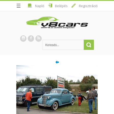
☰
Napló
Belépés
Regisztráció