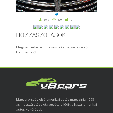
Zola
500
0
HOZZÁSZÓLÁSOK
Még nem érkezett hozzászólás. Legyél az első
kommentelő!
Magyarország első amerikai autós magazinja 1998-
as megszületése óta együtt fejlődik a hazai amerikai
autós kultúrával.