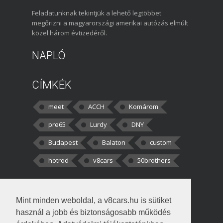
Feladatunknak tekintjük a lehető legtöbbet
megőrizni a magyarországi amerikai autózás elmúlt
közel három évtizedéről.
NAPLÓ
CÍMKÉK
meet
ACCH
Komárom
pre65
Lurdy
DNY
Budapest
Balaton
custom
hotrod
v8cars
50brothers
HOZZÁSZÓLÁSOK
Mint minden weboldal, a v8cars.hu is sütiket
kortisz:
Elszúrtam! Én csak két
használ a jobb és biztonságosabb működés
darabbaal számoltam. Nem tudtam, hogy fél autót,