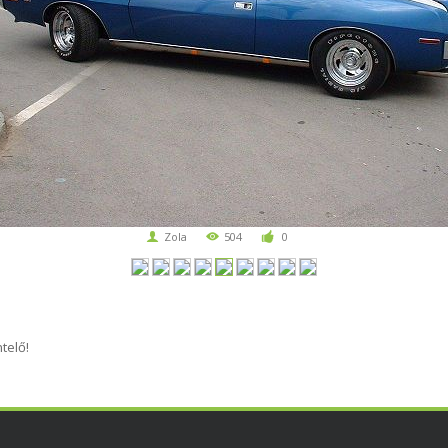
Zola
504
0
telő!