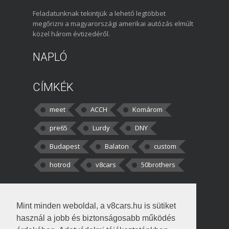
Feladatunknak tekintjük a lehető legtöbbet
megőrizni a magyarországi amerikai autózás elmúlt
közel három évtizedéről.
NAPLÓ
CÍMKÉK
meet
ACCH
Komárom
pre65
Lurdy
DNY
Budapest
Balaton
custom
hotrod
v8cars
50brothers
HOZZÁSZÓLÁSOK
Mint minden weboldal, a v8cars.hu is sütiket
kortisz:
Elszúrtam! Én csak két
használ a jobb és biztonságosabb működés
darabbaal számoltam. Nem tudtam, hogy fél autót,