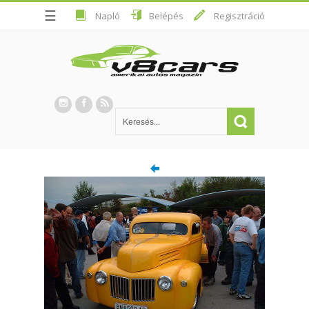
☰
Napló
Belépés
Regisztráció