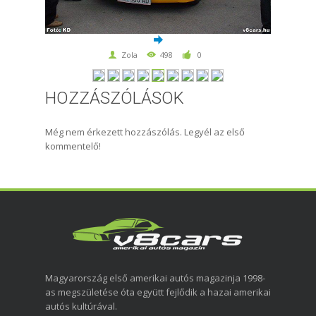
Zola
498
0
HOZZÁSZÓLÁSOK
Még nem érkezett hozzászólás. Legyél az első
kommentelő!
Magyarország első amerikai autós magazinja 1998-
as megszületése óta együtt fejlődik a hazai amerikai
autós kultúrával.